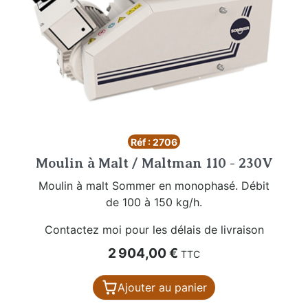
Réf : 2706
Moulin à Malt / Maltman 110 - 230V
Moulin à malt Sommer en monophasé. Débit
de 100 à 150 kg/h.
Contactez moi pour les délais de livraison
Prix
2 904,00 €
TTC
Ajouter au panier