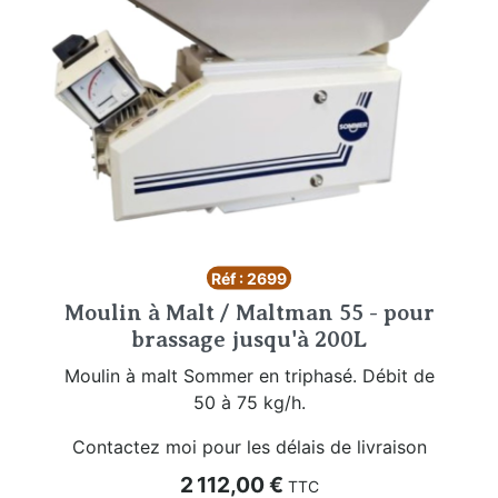
Réf : 2699
Moulin à Malt / Maltman 55 - pour
brassage jusqu'à 200L
Moulin à malt Sommer en triphasé. Débit de
50 à 75 kg/h.
Contactez moi pour les délais de livraison
Prix
2 112,00 €
TTC