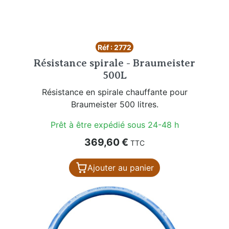
Réf : 2772
Résistance spirale - Braumeister
500L
Résistance en spirale chauffante pour
Braumeister 500 litres.
Prêt à être expédié sous 24-48 h
Prix
369,60 €
TTC
Ajouter au panier