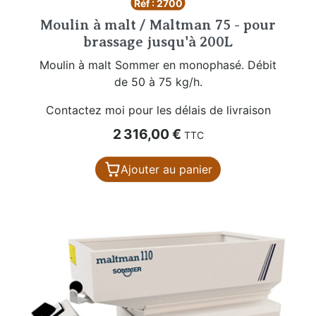
Réf : 2700
Moulin à malt / Maltman 75 - pour
brassage jusqu'à 200L
Moulin à malt Sommer en monophasé. Débit
de 50 à 75 kg/h.
Contactez moi pour les délais de livraison
Prix
2 316,00 €
TTC
Ajouter au panier