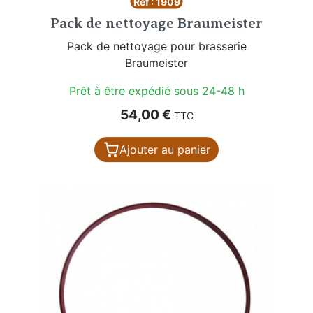
Réf : 1909
Pack de nettoyage Braumeister
Pack de nettoyage pour brasserie
Braumeister
Prêt à être expédié sous 24-48 h
Prix
54,00 €
TTC
Ajouter au panier