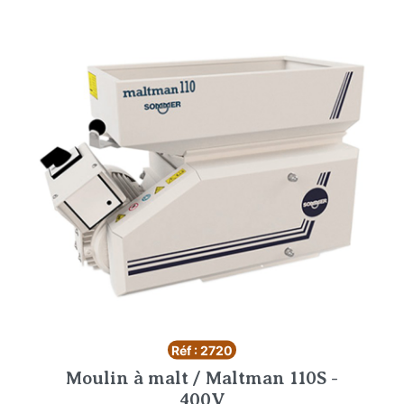
Réf : 2720
Moulin à malt / Maltman 110S -
400V