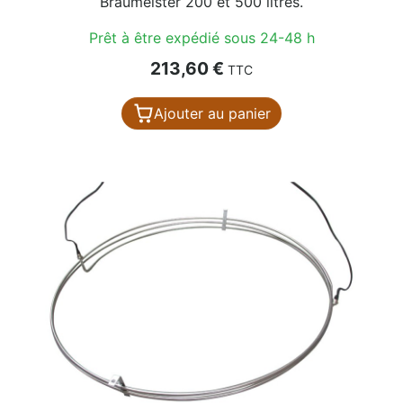
Braumeister 200 et 500 litres.
Prêt à être expédié sous 24-48 h
Prix
213,60 €
TTC
Ajouter au panier