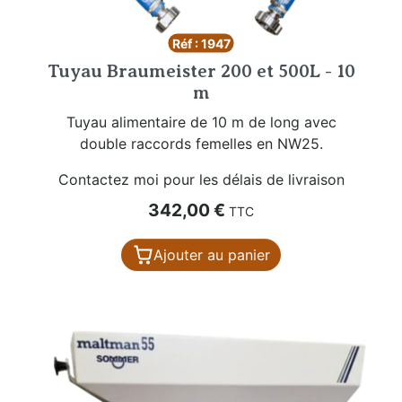
Réf : 1947
Tuyau Braumeister 200 et 500L - 10
m
Tuyau alimentaire de 10 m de long avec
double raccords femelles en NW25.
Contactez moi pour les délais de livraison
Prix
342,00 €
TTC
Ajouter au panier