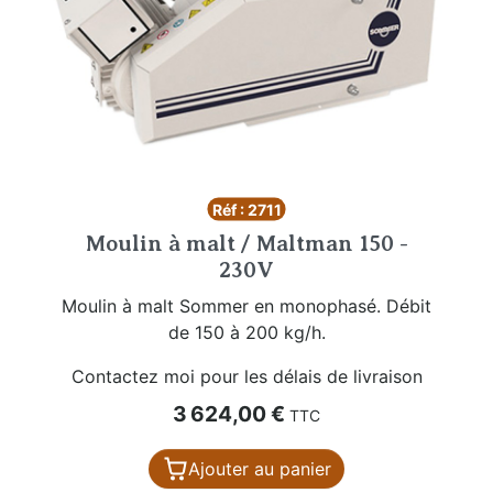
Réf : 2711
Moulin à malt / Maltman 150 -
230V
Moulin à malt Sommer en monophasé. Débit
de 150 à 200 kg/h.
Contactez moi pour les délais de livraison
Prix
3 624,00 €
TTC
Ajouter au panier