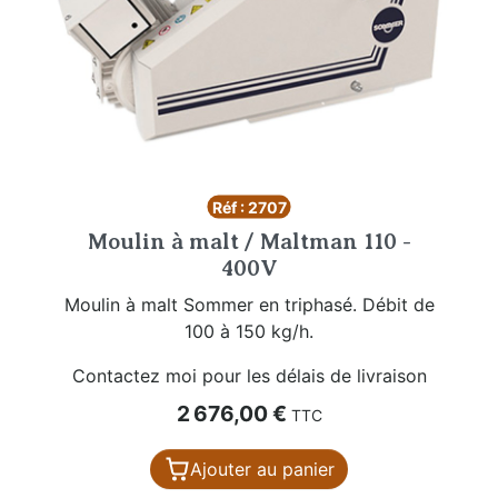
Réf : 2707
Moulin à malt / Maltman 110 -
400V
Moulin à malt Sommer en triphasé. Débit de
100 à 150 kg/h.
Contactez moi pour les délais de livraison
Prix
2 676,00 €
TTC
Ajouter au panier