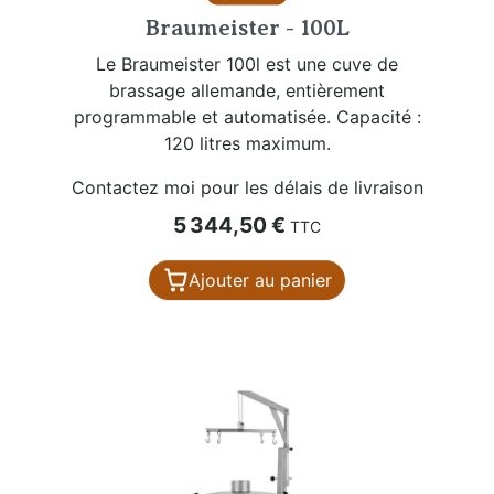
Braumeister - 100L
Le Braumeister 100l est une cuve de
brassage allemande, entièrement
programmable et automatisée. Capacité :
120 litres maximum.
Contactez moi pour les délais de livraison
Prix
5 344,50 €
TTC
Ajouter au panier