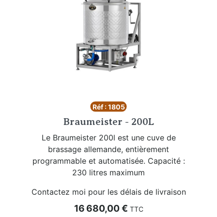
Réf : 1805
Braumeister - 200L
Le Braumeister 200l est une cuve de
brassage allemande, entièrement
programmable et automatisée. Capacité :
230 litres maximum
Contactez moi pour les délais de livraison
Prix
16 680,00 €
TTC