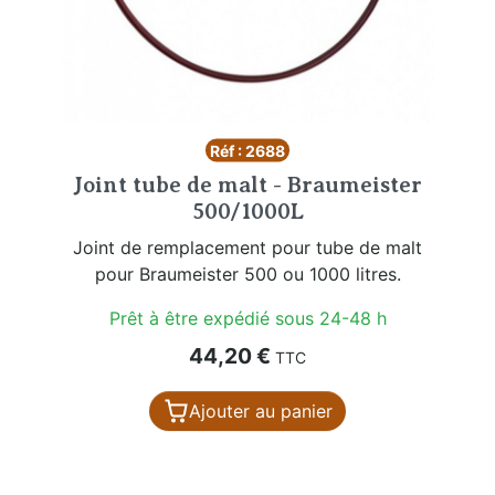
Réf : 2688
Joint tube de malt - Braumeister
500/1000L
Joint de remplacement pour tube de malt
pour Braumeister 500 ou 1000 litres.
Prêt à être expédié sous 24-48 h
Prix
44,20 €
TTC
Ajouter au panier