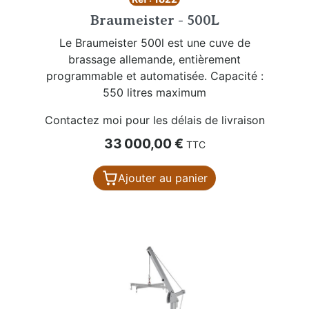
Braumeister - 500L
Le Braumeister 500l est une cuve de
brassage allemande, entièrement
programmable et automatisée. Capacité :
550 litres maximum
Contactez moi pour les délais de livraison
Prix
33 000,00 €
TTC
Ajouter au panier