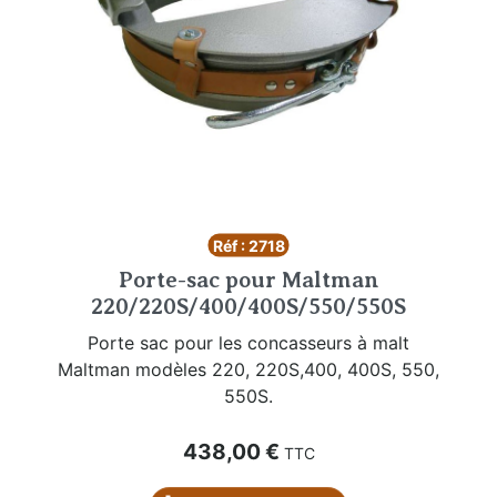
Réf : 2718
Porte-sac pour Maltman
220/220S/400/400S/550/550S
Porte sac pour les concasseurs à malt
Maltman modèles 220, 220S,400, 400S, 550,
550S.
Prix
438,00 €
TTC