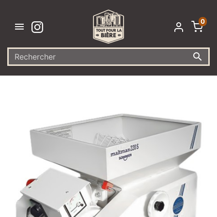
0

