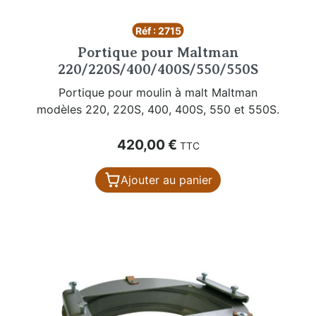
Réf : 2715
Portique pour Maltman
220/220S/400/400S/550/550S
Portique pour moulin à malt Maltman
modèles 220, 220S, 400, 400S, 550 et 550S.
Prix
420,00 €
TTC
Ajouter au panier