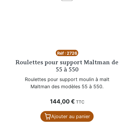
Réf : 2726
Roulettes pour support Maltman de
55 à 550
Roulettes pour support moulin à malt
Maltman des modèles 55 à 550.
Prix
144,00 €
TTC
Ajouter au panier