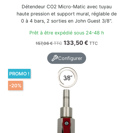
Détendeur CO2 Micro-Matic avec tuyau
haute pression et support mural, réglable de
0 à 4 bars, 2 sorties en John Guest 3/8".
Prêt à être expédié sous 24-48 h
Prix de base
Prix
133,50 €
157,06 €
TTC
TTC
Configurer
PROMO !
-20%