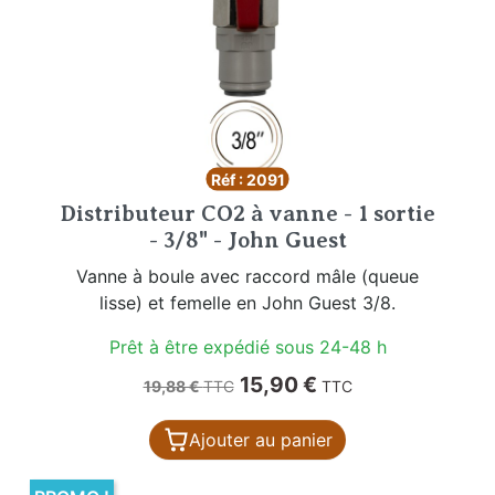
Réf : 2091
Distributeur CO2 à vanne - 1 sortie
- 3/8" - John Guest
Vanne à boule avec raccord mâle (queue
lisse) et femelle en John Guest 3/8.
Prêt à être expédié sous 24-48 h
Prix de base
Prix
15,90 €
19,88 €
TTC
TTC
Ajouter au panier