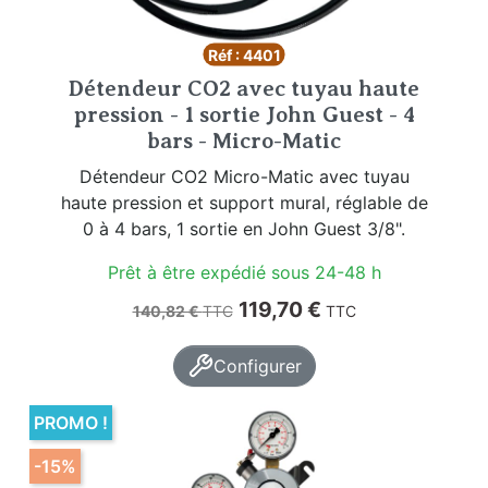
Réf : 4401
Détendeur CO2 avec tuyau haute
pression - 1 sortie John Guest - 4
bars - Micro-Matic
Détendeur CO2 Micro-Matic avec tuyau
haute pression et support mural, réglable de
0 à 4 bars, 1 sortie en John Guest 3/8".
Prêt à être expédié sous 24-48 h
Prix de base
Prix
119,70 €
140,82 €
TTC
TTC
Configurer
PROMO !
-15%