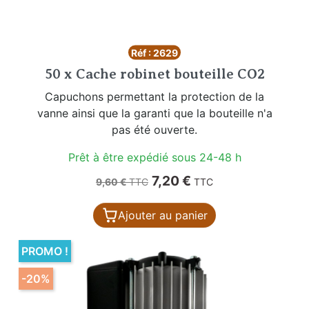
Réf : 2629
50 x Cache robinet bouteille CO2
Capuchons permettant la protection de la
vanne ainsi que la garanti que la bouteille n'a
pas été ouverte.
Prêt à être expédié sous 24-48 h
Prix de base
Prix
7,20 €
9,60 €
TTC
TTC
Ajouter au panier
PROMO !
-20%