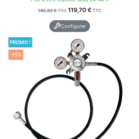
Prix de base
Prix
119,70 €
140,82 €
TTC
TTC
Configurer
PROMO !
-15%