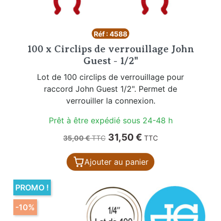
Réf : 4588
100 x Circlips de verrouillage John
Guest - 1/2"
Lot de 100 circlips de verrouillage pour
raccord John Guest 1/2". Permet de
verrouiller la connexion.
Prêt à être expédié sous 24-48 h
Prix de base
Prix
31,50 €
35,00 €
TTC
TTC
Ajouter au panier
PROMO !
-10%