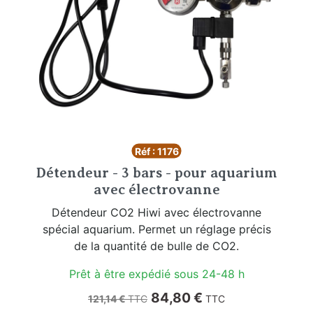
Réf : 1176
Détendeur - 3 bars - pour aquarium
avec électrovanne
Détendeur CO2 Hiwi avec électrovanne
spécial aquarium. Permet un réglage précis
de la quantité de bulle de CO2.
Prêt à être expédié sous 24-48 h
Prix de base
Prix
84,80 €
121,14 €
TTC
TTC