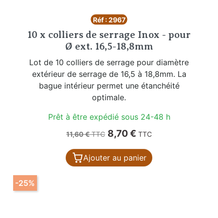
Réf : 2967
10 x colliers de serrage Inox - pour
Ø ext. 16,5-18,8mm
Lot de 10 colliers de serrage pour diamètre
extérieur de serrage de 16,5 à 18,8mm. La
bague intérieur permet une étanchéité
optimale.
Prêt à être expédié sous 24-48 h
Prix de base
Prix
8,70 €
11,60 €
TTC
TTC
Ajouter au panier
-25%