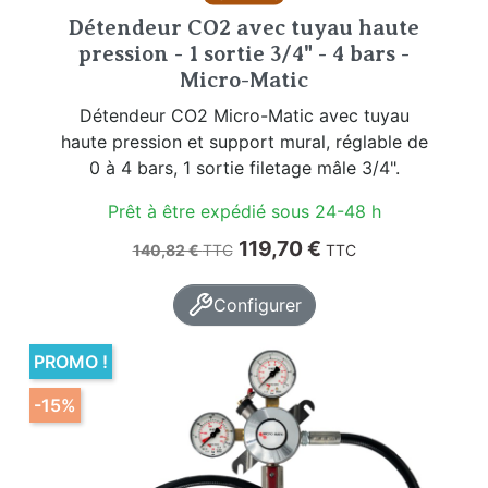
Détendeur CO2 avec tuyau haute
pression - 1 sortie 3/4" - 4 bars -
Micro-Matic
Détendeur CO2 Micro-Matic avec tuyau
haute pression et support mural, réglable de
0 à 4 bars, 1 sortie filetage mâle 3/4".
Prêt à être expédié sous 24-48 h
Prix de base
Prix
119,70 €
140,82 €
TTC
TTC
Configurer
PROMO !
-15%