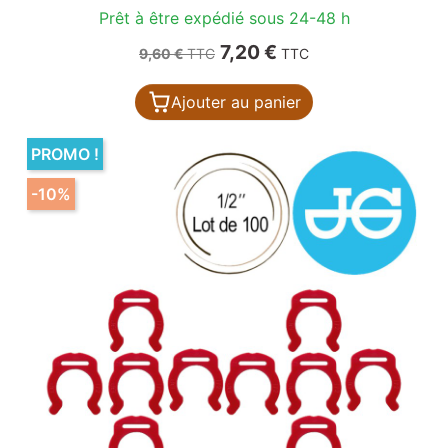
Prêt à être expédié sous 24-48 h
Prix de base
Prix
7,20 €
9,60 €
TTC
TTC
Ajouter au panier
PROMO !
-10%