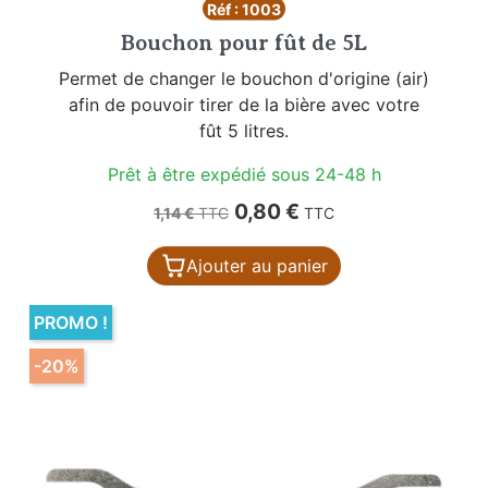
Réf : 1003
Bouchon pour fût de 5L
Permet de changer le bouchon d'origine (air)
afin de pouvoir tirer de la bière avec votre
fût 5 litres.
Prêt à être expédié sous 24-48 h
Prix de base
Prix
0,80 €
1,14 €
TTC
TTC
Ajouter au panier
PROMO !
-20%