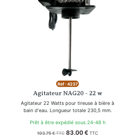
Réf : 4237
Agitateur NAG20 - 22 w
Agitateur 22 Watts pour tireuse à bière à
bain d'eau. Longueur totale 230,5 mm.
Prêt à être expédié sous 24-48 h
Prix de base
Prix
83,00 €
103,75 €
TTC
TTC