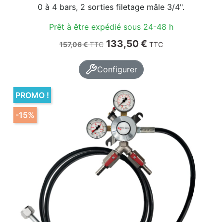
0 à 4 bars, 2 sorties filetage mâle 3/4".
Prêt à être expédié sous 24-48 h
Prix de base
Prix
133,50 €
157,06 €
TTC
TTC
Configurer
PROMO !
-15%