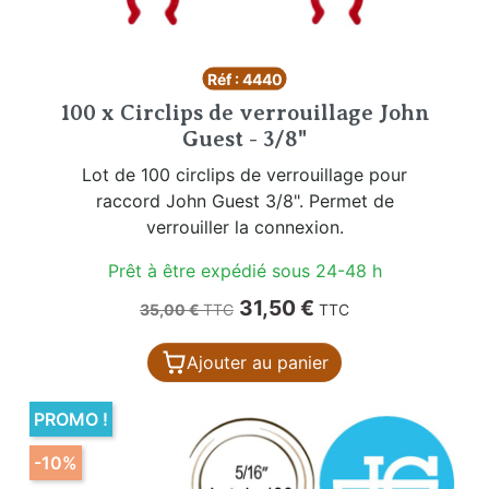
Réf : 4440
100 x Circlips de verrouillage John
Guest - 3/8"
Lot de 100 circlips de verrouillage pour
raccord John Guest 3/8". Permet de
verrouiller la connexion.
Prêt à être expédié sous 24-48 h
Prix de base
Prix
31,50 €
35,00 €
TTC
TTC
Ajouter au panier
PROMO !
-10%