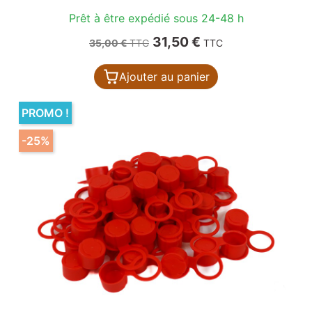
Prêt à être expédié sous 24-48 h
Prix de base
Prix
31,50 €
35,00 €
TTC
TTC
Ajouter au panier
PROMO !
-25%