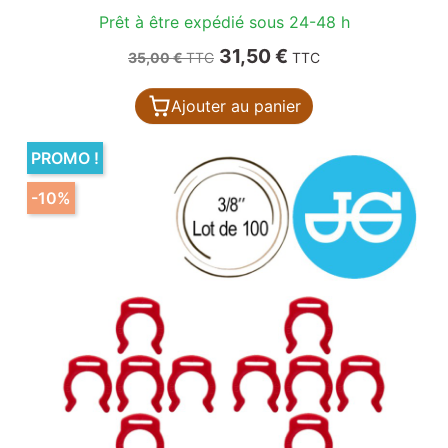
Prêt à être expédié sous 24-48 h
Prix de base
Prix
31,50 €
35,00 €
TTC
TTC
Ajouter au panier
PROMO !
-10%