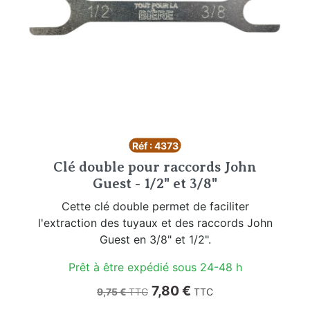
Réf : 4373
Clé double pour raccords John
Guest - 1/2" et 3/8"
Cette clé double permet de faciliter
l'extraction des tuyaux et des raccords John
Guest en 3/8" et 1/2".
Prêt à être expédié sous 24-48 h
Prix de base
Prix
7,80 €
9,75 €
TTC
TTC