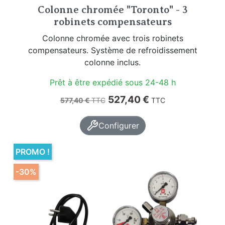
Colonne chromée "Toronto" - 3
robinets compensateurs
Colonne chromée avec trois robinets
compensateurs. Système de refroidissement
colonne inclus.
Prêt à être expédié sous 24-48 h
Prix de base
Prix
527,40 €
577,40 €
TTC
TTC
Configurer
PROMO !
-30%