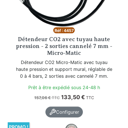
Réf : 4457
Détendeur CO2 avec tuyau haute
pression - 2 sorties cannelé 7 mm -
Micro-Matic
Détendeur CO2 Micro-Matic avec tuyau
haute pression et support mural, réglable de
0 à 4 bars, 2 sorties avec cannelé 7 mm.
Prêt à être expédié sous 24-48 h
Prix de base
Prix
133,50 €
157,06 €
TTC
TTC
Configurer
PROMO !