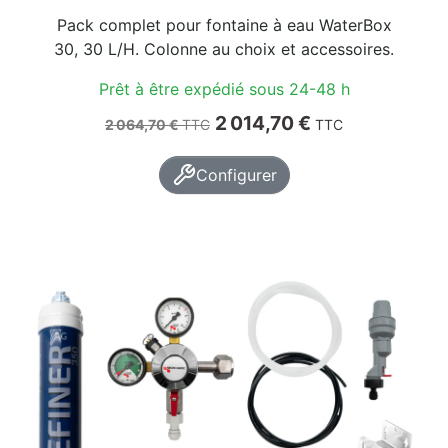
Pack complet pour fontaine à eau WaterBox
30, 30 L/H. Colonne au choix et accessoires.
Prêt à être expédié sous 24-48 h
Prix de base
Prix
2 014,70 €
2 064,70 €
TTC
TTC
Configurer