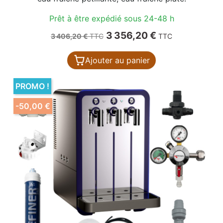
Prêt à être expédié sous 24-48 h
Prix de base
Prix
3 356,20 €
3 406,20 €
TTC
TTC
Ajouter au panier
PROMO !
-50,00 €