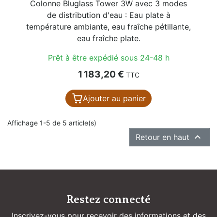
Colonne Bluglass Tower 3W avec 3 modes
de distribution d'eau : Eau plate à
température ambiante, eau fraîche pétillante,
eau fraîche plate.
Prêt à être expédié sous 24-48 h
Prix
1 183,20 €
TTC
Ajouter au panier
Affichage 1-5 de 5 article(s)

Retour en haut
Restez connecté
Inscrivez-vous pour recevoir des informations et des