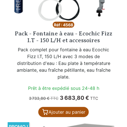
Réf : 4568
Pack - Fontaine à eau - Ecochic Fizz
I.T - 150 L/H et accessoires
Pack complet pour fontaine à eau Ecochic
Fizz I.T, 150 L/H avec 3 modes de
distribution d'eau : Eau plate à température
ambiante, eau fraîche pétillante, eau fraîche
plate.
Prêt à être expédié sous 24-48 h
Prix de base
Prix
3 683,80 €
3 733,80 €
TTC
TTC
Ajouter au panier
PROMO !