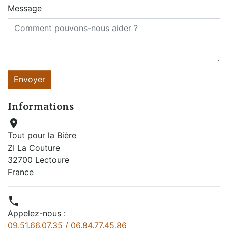
Message
Informations

Tout pour la Bière
ZI La Couture
32700 Lectoure
France

Appelez-nous :
09.51.66.07.35 / 06.84.77.45.86