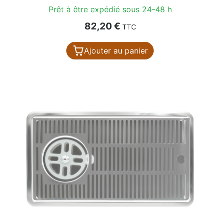
Prêt à être expédié sous 24-48 h
Prix
82,20 €
TTC
Ajouter au panier