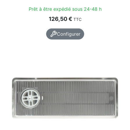
Prêt à être expédié sous 24-48 h
Prix
126,50 €
TTC
Configurer