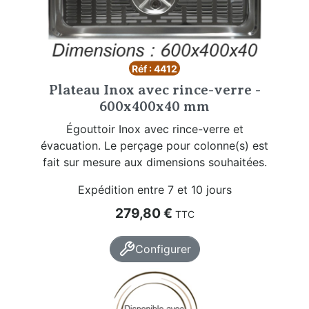
Réf : 4412
Plateau Inox avec rince-verre -
600x400x40 mm
Égouttoir Inox avec rince-verre et
évacuation. Le perçage pour colonne(s) est
fait sur mesure aux dimensions souhaitées.
Expédition entre 7 et 10 jours
Prix
279,80 €
TTC
Configurer