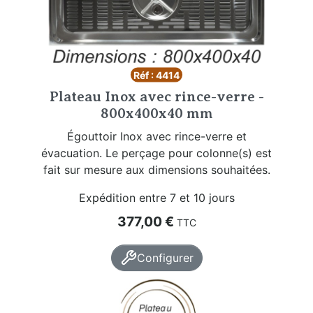
Réf : 4414
Plateau Inox avec rince-verre -
800x400x40 mm
Égouttoir Inox avec rince-verre et
évacuation. Le perçage pour colonne(s) est
fait sur mesure aux dimensions souhaitées.
Expédition entre 7 et 10 jours
Prix
377,00 €
TTC
Configurer