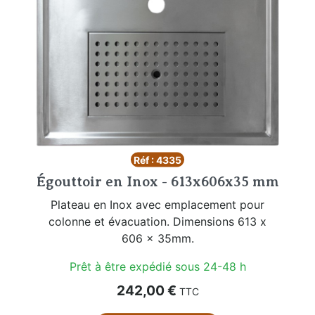
Réf : 4335
Égouttoir en Inox - 613x606x35 mm
Plateau en Inox avec emplacement pour
colonne et évacuation. Dimensions 613 x
606 x 35mm.
Prêt à être expédié sous 24-48 h
Prix
242,00 €
TTC