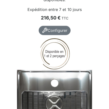
Expédition entre 7 et 10 jours
Prix
216,50 €
TTC
Configurer