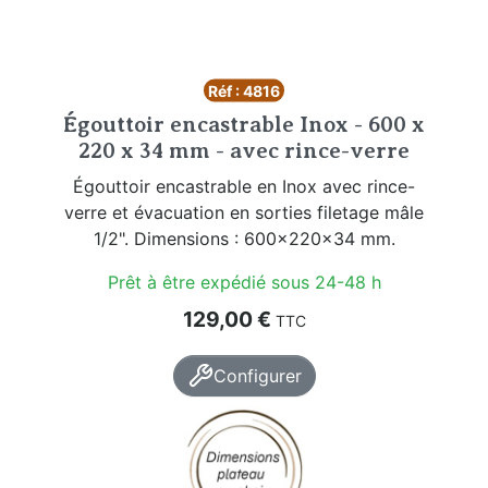
Réf : 4816
Égouttoir encastrable Inox - 600 x
220 x 34 mm - avec rince-verre
Égouttoir encastrable en Inox avec rince-
verre et évacuation en sorties filetage mâle
1/2". Dimensions : 600x220x34 mm.
Prêt à être expédié sous 24-48 h
Prix
129,00 €
TTC
Configurer