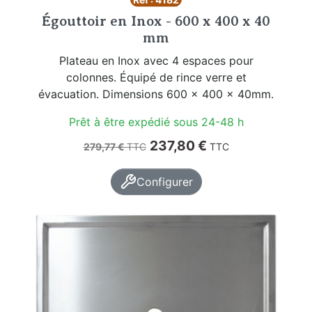
Égouttoir en Inox - 600 x 400 x 40
mm
Plateau en Inox avec 4 espaces pour
colonnes. Équipé de rince verre et
évacuation. Dimensions 600 x 400 x 40mm.
Prêt à être expédié sous 24-48 h
Prix de base
Prix
237,80 €
279,77 €
TTC
TTC
Configurer