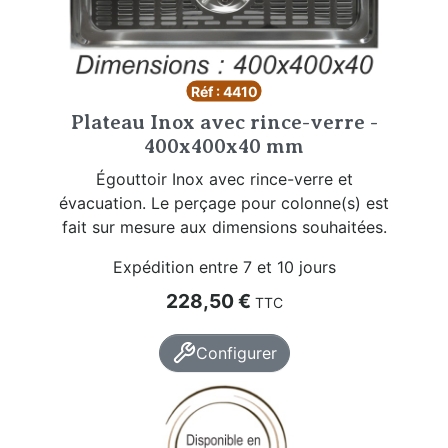
Réf : 4410
Plateau Inox avec rince-verre -
400x400x40 mm
Égouttoir Inox avec rince-verre et
évacuation. Le perçage pour colonne(s) est
fait sur mesure aux dimensions souhaitées.
Expédition entre 7 et 10 jours
Prix
228,50 €
TTC
Configurer