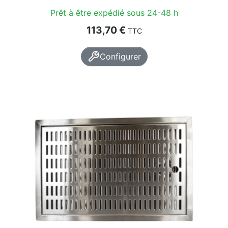
Prêt à être expédié sous 24-48 h
Prix
113,70 €
TTC
Configurer