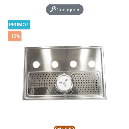
Configurer
PROMO !
-15%
Réf : 4182