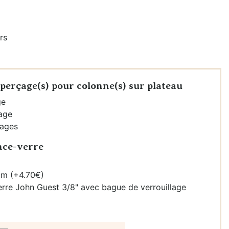
rs
perçage(s) pour colonne(s) sur plateau
ge
çage
çages
nce-verre
mm (+4.70€)
erre John Guest 3/8" avec bague de verrouillage