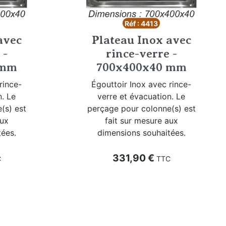
Réf : 4413
avec
Plateau Inox avec
 -
rince-verre -
 mm
700x400x40 mm
rince-
Égouttoir Inox avec rince-
n. Le
verre et évacuation. Le
(s) est
perçage pour colonne(s) est
aux
fait sur mesure aux
ées.
dimensions souhaitées.
Prix
331,90 €
C
TTC