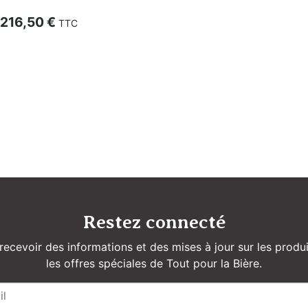
Prix
216,50 €
TTC
Restez connecté
recevoir des informations et des mises à jour sur les produi
les offres spéciales de Tout pour la Bière.