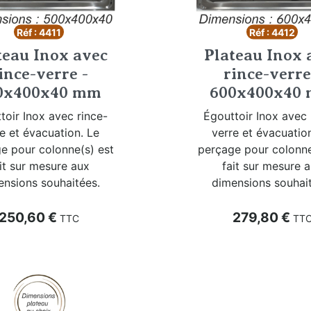
Réf : 4411
Réf : 4412
teau Inox avec
Plateau Inox 
ince-verre -
rince-verre
0x400x40 mm
600x400x40
toir Inox avec rince-
Égouttoir Inox avec 
e et évacuation. Le
verre et évacuatio
e pour colonne(s) est
perçage pour colonne
it sur mesure aux
fait sur mesure 
ensions souhaitées.
dimensions souhait
Prix
Prix
250,60 €
279,80 €
TTC
TT