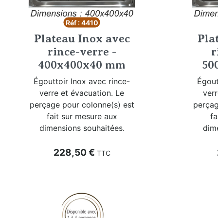
Réf : 4410
Plateau Inox avec
Pla
rince-verre -
r
400x400x40 mm
50
Égouttoir Inox avec rince-
Égout
verre et évacuation. Le
verr
perçage pour colonne(s) est
perçag
fait sur mesure aux
fa
dimensions souhaitées.
dim
Prix
228,50 €
TTC