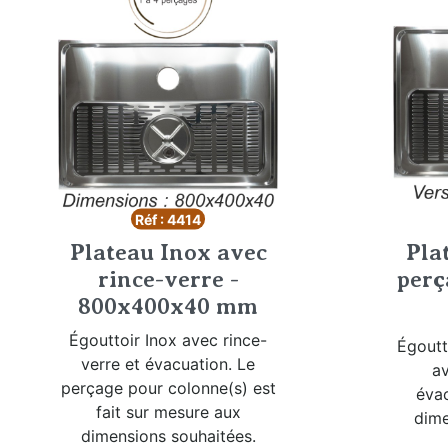
Réf : 4414
Plateau Inox avec
Pla
rince-verre -
perç
800x400x40 mm
Égouttoir Inox avec rince-
Égoutt
verre et évacuation. Le
av
perçage pour colonne(s) est
évac
fait sur mesure aux
dime
dimensions souhaitées.