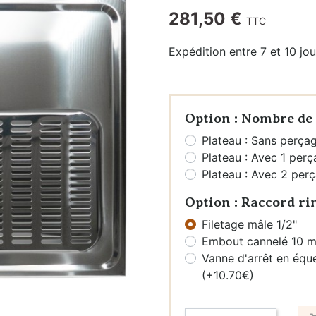
281,50 €
TTC
Raccords
rapides &
Expédition entre 7 et 10 jou
Tuyaux (John
Guest,
DMFit)
Option : Nombre de 
Tuyaux
Plateau : Sans perça
Vannes
Plateau : Avec 1 per
Plateau : Avec 2 per
FONTAINES
Option : Raccord ri
À EAU
Filetage mâle 1/2"
Embout cannelé 10 
Fontaines à
Vanne d'arrêt en équ
eau seules
(+10.70€)
Packs
fontaines à