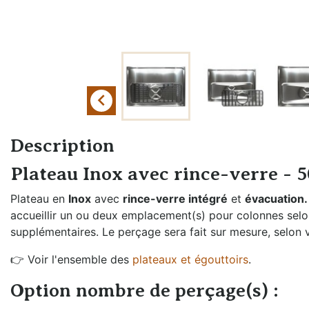
Échangeurs de
Braumeister
température
Cuves sans
Générateurs de vapeur
pression
Groupes froids et
Cuves à
accessoires

pression
Oxygénation et
Fûts et
activateur de levures
Description
plongeurs
Rechauffeurs mobiles
Plateau Inox avec rince-verre -
Mesure de
pression
Plateau en
Inox
avec
rince-verre intégré
et
évacuation.
accueillir un ou deux emplacement(s) pour colonnes selon
Moulins à malt
supplémentaires. Le perçage sera fait sur mesure, selon v
Remplissage fût
👉 Voir l'ensemble des
plateaux et égouttoirs
.
et bouteille
Option nombre de perçage(s) :