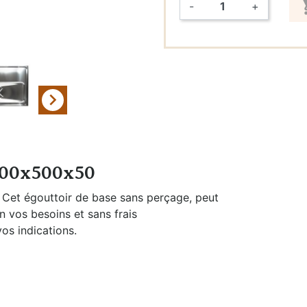
-
+
eau
Quantité
Filtration et
Nettoyage

 500x500x50
Cet égouttoir de base sans perçage, peut
 vos besoins et sans frais
os indications.