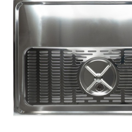
Produits de nettoyage
de moûts et
serpentins
Têtes de lavage
Robinets
Têtes de fût
Tireuses à bière
BRASSAGE ET
THERMORÉGULATION
FERMENTATION
Aérothermes
Accessoires
Contrôle de
pour cuves
température et
Barboteurs et
accessoires
bondonneurs