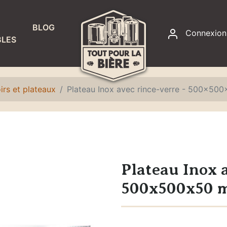
BLOG
Connexion
LES
RACCORDS
ET
ÉTANCHÉITÉ
irs et plateaux
Plateau Inox avec rince-verre - 500x50
Accessoires
fontaines à
eau
Colliers de
serrage
Plateau Inox a
Joints
500x500x50 
Raccords,
adaptateurs
et écrous