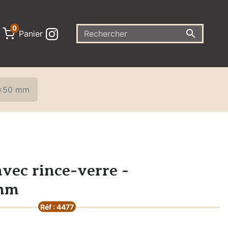
0

Panier
0x50 mm
vec rince-verre -
mm
Réf : 4477