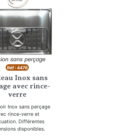
Réf : 4476
teau Inox sans
age avec rince-
verre
oir Inox sans perçage
ec rince-verre et
uation. Différentes
nsions disponibles.