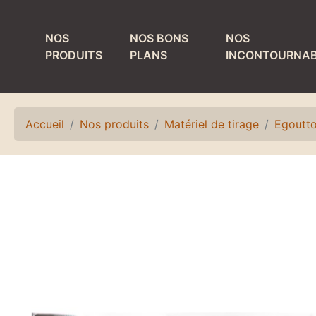
NOS
NOS BONS
NOS
PRODUITS
PLANS
INCONTOURNAB
MATÉRIEL DE
PRODUITS ET
TIRAGE
MATÉRIEL DE
NETTOYAGE
Accueil
Nos produits
Matériel de tirage
Egoutto
Colonnes
Bacs de lavage et
Détendeurs et
égouttoirs
accessoires
Fûts de nettoyage
Egouttoirs et
plateaux
Laves verres
Kits, accessoires
Matériel de rinçage
et pièces
Petit matériel de
détachées
nettoyage
Refroidisseurs