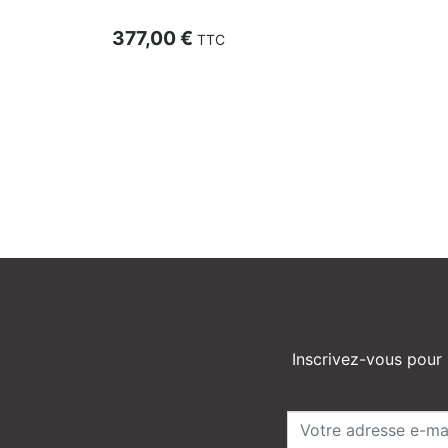
Prix
377,00 €
TTC
Inscrivez-vous pour 