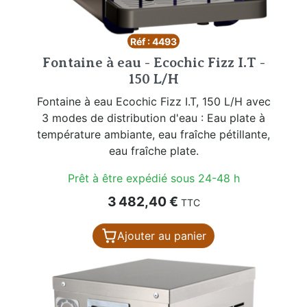
Réf : 4493
Fontaine à eau - Ecochic Fizz I.T -
150 L/H
Fontaine à eau Ecochic Fizz I.T, 150 L/H avec
3 modes de distribution d'eau : Eau plate à
température ambiante, eau fraîche pétillante,
eau fraîche plate.
Prêt à être expédié sous 24-48 h
Prix
3 482,40 €
TTC
Ajouter au panier