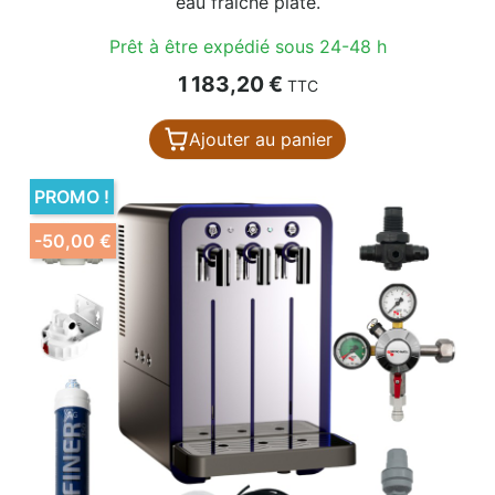
eau fraîche plate.
Prêt à être expédié sous 24-48 h
Prix
1 183,20 €
TTC
Ajouter au panier
PROMO !
-50,00 €