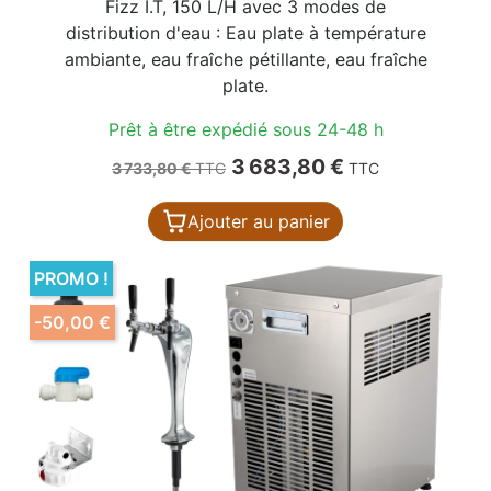
Fizz I.T, 150 L/H avec 3 modes de
distribution d'eau : Eau plate à température
ambiante, eau fraîche pétillante, eau fraîche
plate.
Prêt à être expédié sous 24-48 h
Prix de base
Prix
3 683,80 €
3 733,80 €
TTC
TTC
Ajouter au panier
PROMO !
-50,00 €