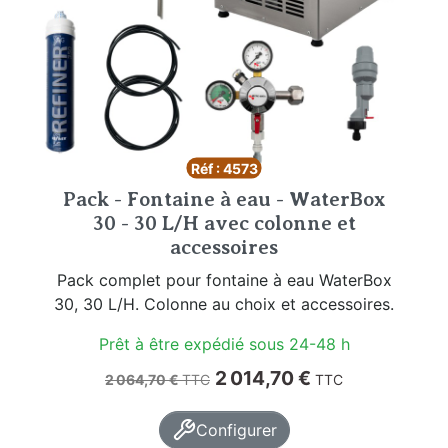
Réf : 4573
Pack - Fontaine à eau - WaterBox
30 - 30 L/H avec colonne et
accessoires
Pack complet pour fontaine à eau WaterBox
30, 30 L/H. Colonne au choix et accessoires.
Prêt à être expédié sous 24-48 h
Prix de base
Prix
2 014,70 €
2 064,70 €
TTC
TTC
Configurer