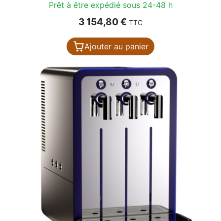
Prêt à être expédié sous 24-48 h
Prix
3 154,80 €
TTC
Ajouter au panier