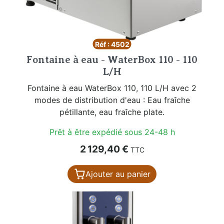
Réf : 4502
Fontaine à eau - WaterBox 110 - 110
L/H
Fontaine à eau WaterBox 110, 110 L/H avec 2
modes de distribution d'eau : Eau fraîche
pétillante, eau fraîche plate.
Prêt à être expédié sous 24-48 h
Prix
2 129,40 €
TTC
Ajouter au panier