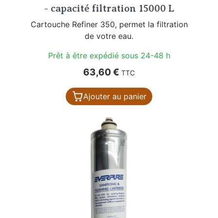
- capacité filtration 15000 L
Cartouche Refiner 350, permet la filtration
de votre eau.
Prêt à être expédié sous 24-48 h
Prix
63,60 €
TTC
Ajouter au panier