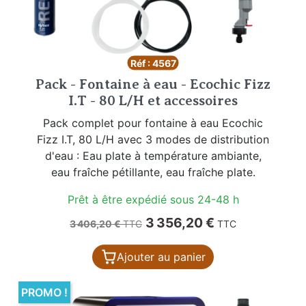
Réf : 4567
Pack - Fontaine à eau - Ecochic Fizz
I.T - 80 L/H et accessoires
Pack complet pour fontaine à eau Ecochic
Fizz I.T, 80 L/H avec 3 modes de distribution
d'eau : Eau plate à température ambiante,
eau fraîche pétillante, eau fraîche plate.
Prêt à être expédié sous 24-48 h
Prix de base
Prix
3 356,20 €
3 406,20 €
TTC
TTC
Ajouter au panier
PROMO !