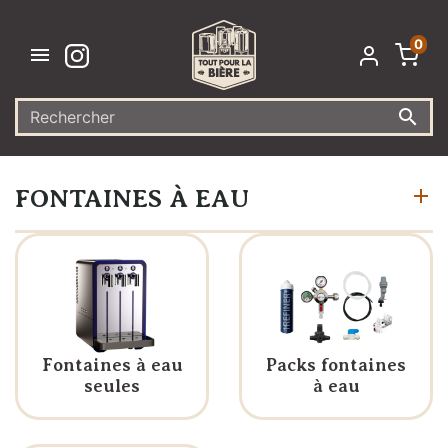
0


FONTAINES À EAU
Fontaines à eau
Packs fontaines
seules
à eau