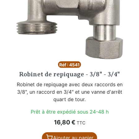
Réf : 4541
Robinet de repiquage - 3/8" - 3/4"
Robinet de repiquage avec deux raccords en
3/8", un raccord en 3/4" et une vanne d'arrêt
quart de tour.
Prêt à être expédié sous 24-48 h
Prix
16,80 €
TTC
Ajouter au panier