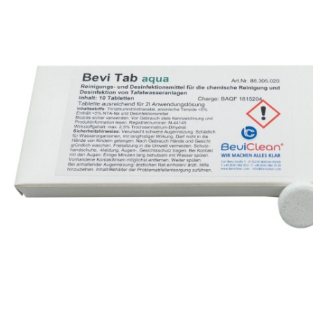
Produits de nettoyage
de moûts et
serpentins
Têtes de lavage
Robinets
Têtes de fût
Tireuses à bière
BRASSAGE ET
THERMORÉGULATION
FERMENTATION
Aérothermes
Accessoires
Contrôle de
pour cuves
température et
Barboteurs et
accessoires
bondonneurs