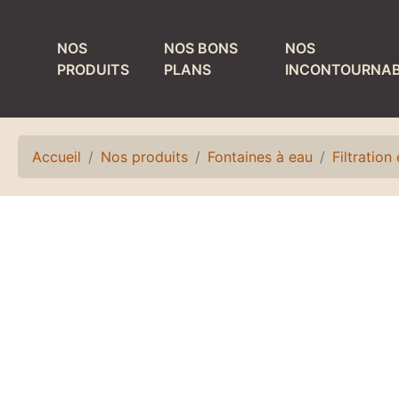
NOS
NOS BONS
NOS
PRODUITS
PLANS
INCONTOURNAB
MATÉRIEL DE
PRODUITS ET
TIRAGE
MATÉRIEL DE
NETTOYAGE
Accueil
Nos produits
Fontaines à eau
Filtration
Colonnes
Bacs de lavage et
Détendeurs et
égouttoirs
accessoires
Fûts de nettoyage
Egouttoirs et
plateaux
Laves verres
Kits, accessoires
Matériel de rinçage
et pièces
Petit matériel de
détachées
nettoyage
Refroidisseurs