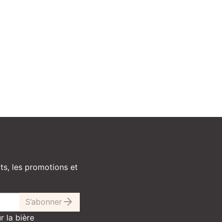
ts, les promotions et
S’abonner
r la bière