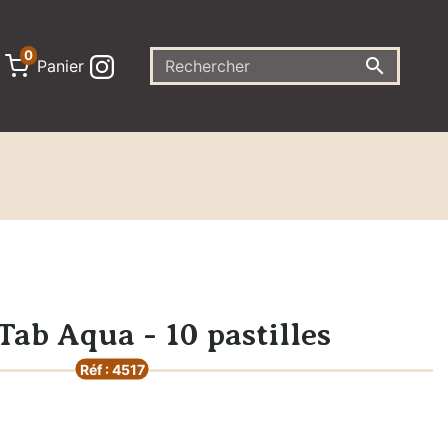
0

Panier
Tab Aqua - 10 pastilles
Réf : 4517