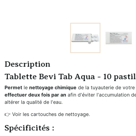
Échangeurs de
Braumeister
température
Cuves sans
Générateurs de vapeur
pression
Groupes froids et
Cuves à
accessoires
pression
Oxygénation et
Fûts et
activateur de levures
Description
plongeurs
Rechauffeurs mobiles
Tablette Bevi Tab Aqua - 10 pastil
Mesure de
pression
Permet
le
nettoyage chimique
de la tuyauterie de votr
effectuer deux fois par an
afin d'éviter l'accumulation d
Moulins à malt
altérer la qualité de l'eau.
Remplissage fût
👉 Voir les cartouches de nettoyage.
et bouteille
Spécificités :