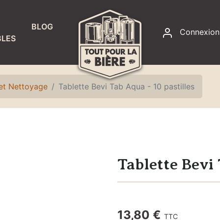
BLOG
Connexion
LES
RACCORDS
ET
ÉTANCHÉITÉ
 et Nettoyage
Tablette Bevi Tab Aqua - 10 pastilles
Accessoires
fontaines à
eau
Colliers de
serrage
Tablette Bevi 
Joints
Raccords,
adaptateurs
13,80 €
TTC
et écrous