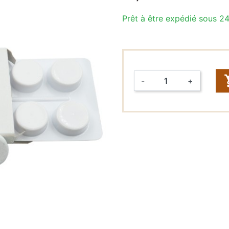
Prêt à être expédié sous 2
Raccords
rapides &
Tuyaux (John
Guest,
DMFit)
-
+
Tuyaux
Quantité
Vannes
FONTAINES
À EAU
Fontaines à
eau seules
Packs
fontaines à