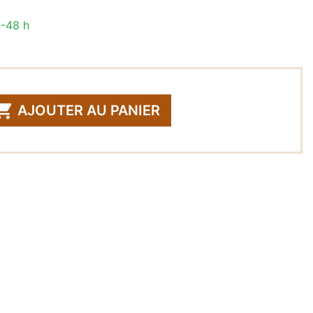
4-48 h

AJOUTER AU PANIER