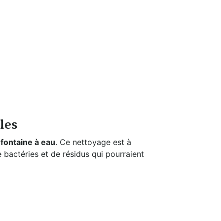
eau
Filtration et
Nettoyage
les
e
fontaine à eau
. Ce nettoyage est à
e bactéries et de résidus qui pourraient