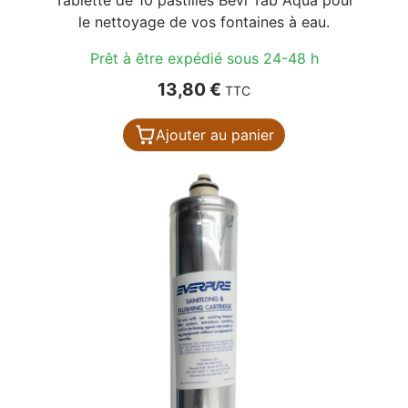
le nettoyage de vos fontaines à eau.
Prêt à être expédié sous 24-48 h
Prix
13,80 €
TTC
Ajouter au panier