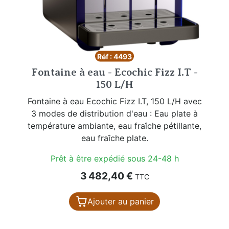
Réf : 4493
Fontaine à eau - Ecochic Fizz I.T -
150 L/H
Fontaine à eau Ecochic Fizz I.T, 150 L/H avec
3 modes de distribution d'eau : Eau plate à
température ambiante, eau fraîche pétillante,
eau fraîche plate.
Prêt à être expédié sous 24-48 h
Prix
3 482,40 €
TTC
Ajouter au panier