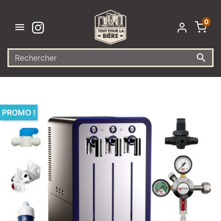
0


PROMO !