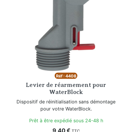
Réf : 4408
Levier de réarmement pour
WaterBlock
Dispositif de réinitialisation sans démontage
pour votre WaterBlock.
Prêt à être expédié sous 24-48 h
Prix
9,40 €
TTC