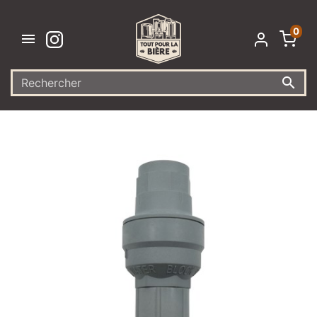
0

