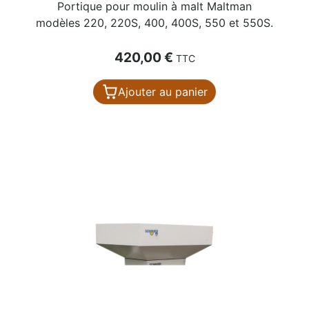
Portique pour moulin à malt Maltman
modèles 220, 220S, 400, 400S, 550 et 550S.
Prix
420,00 €
TTC
Ajouter au panier