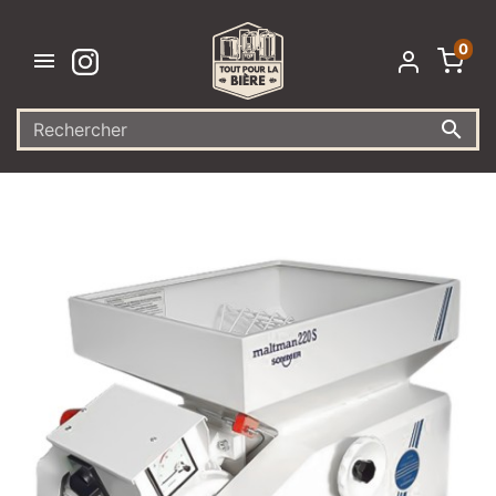
0

