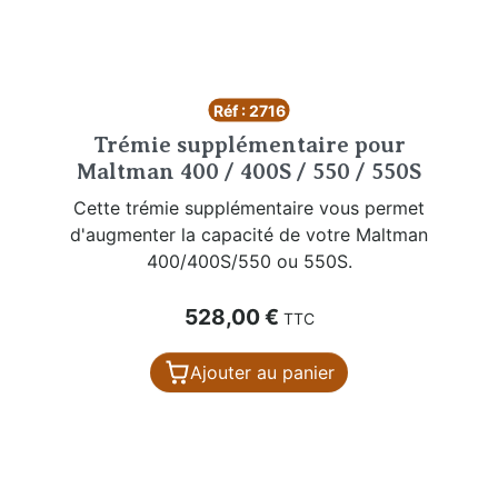
Réf : 2716
Trémie supplémentaire pour
Maltman 400 / 400S / 550 / 550S
Cette trémie supplémentaire vous permet
d'augmenter la capacité de votre Maltman
400/400S/550 ou 550S.
Prix
528,00 €
TTC
Ajouter au panier