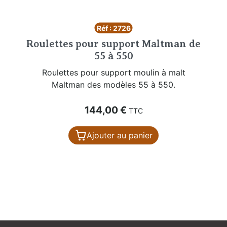
Réf : 2726
Roulettes pour support Maltman de
55 à 550
Roulettes pour support moulin à malt
Maltman des modèles 55 à 550.
Prix
144,00 €
TTC
Ajouter au panier