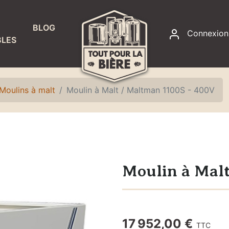
BLOG
Connexion
LES
RACCORDS
ET
ÉTANCHÉITÉ
Moulins à malt
Moulin à Malt / Maltman 1100S - 400V
Accessoires
fontaines à
eau
Colliers de
serrage
Moulin à Mal
Joints
Raccords,
adaptateurs
17 952,00 €
TTC
et écrous