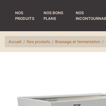
NOS
NOS BONS
NOS
PRODUITS
PLANS
INCONTOURNAB
MATÉRIEL DE
PRODUITS ET
TIRAGE
MATÉRIEL DE
NETTOYAGE
Accueil
Nos produits
Brassage et fermentation
Colonnes
Bacs de lavage et
Détendeurs et
égouttoirs
accessoires
Fûts de nettoyage
Egouttoirs et
plateaux
Laves verres
Kits, accessoires
Matériel de rinçage
et pièces
Petit matériel de
détachées
nettoyage
Refroidisseurs