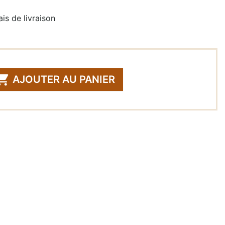
is de livraison

AJOUTER AU PANIER