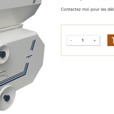
Contactez moi pour les déla
Raccords
rapides &
Tuyaux (John
Guest,
DMFit)
-
+
Tuyaux
Quantité
Vannes
FONTAINES
À EAU
Fontaines à
eau seules
Packs
fontaines à