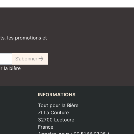
ts, les promotions et
S’abonner
r la bière
INFORMATIONS
Tout pour la Bière
ZI La Couture
32700 Lectoure
France
Appelez-nous :
09.51.66.07.35 /