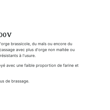
eau
Filtration et
Nettoyage
400V
l'orge brassicole, du maïs ou encore du
ncassage avec plus d'orge non maltée ou
ésistants à l'usure.
yé avec une faible proportion de farine et
us de brassage.