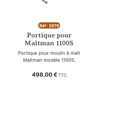
Réf : 2979
Portique pour
Maltman 1100S
Portique pour moulin à malt
Maltman modèle 1100S.
Prix
498,00 €
TTC