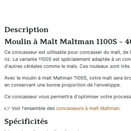
Échangeurs de
Braumeister
température
Cuves sans
Générateurs de vapeur
pression
Description
Groupes froids et
Cuves à
accessoires
Moulin à Malt Maltman 1100S - 
pression
Oxygénation et
Ce concasseur est utilisable pour concasser du malt, de 
Fûts et
activateur de levures
riz. La variante 1100S est spécialement adaptée à un co
plongeurs
d'autres céréales comme le maïs. Ces rouleaux sont très r
Rechauffeurs mobiles
Mesure de
Avec le moulin à malt Maltman 1100S, votre malt sera bro
pression
en conservant une bonne proportion de l'enveloppe.
Moulins à malt
Ce concasseur vous permettra d'optimiser votre process
Remplissage fût
👉 Voir l'ensemble des
concasseurs à malt Maltman
.
et bouteille
Spécificités