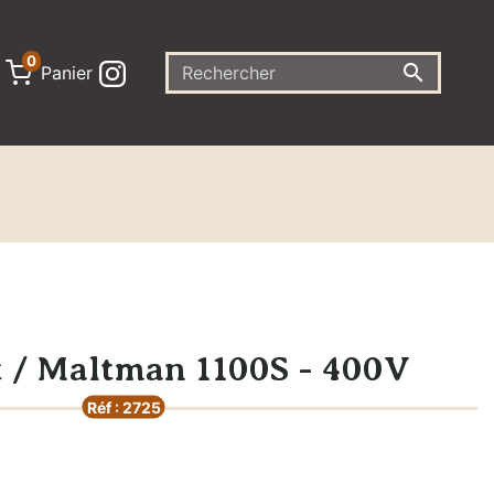
0

Panier
t / Maltman 1100S - 400V
Réf : 2725