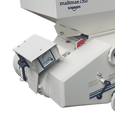
Produits de nettoyage
de moûts et
serpentins
Têtes de lavage
Robinets
Têtes de fût
Tireuses à bière
BRASSAGE ET
THERMORÉGULATION
FERMENTATION
Aérothermes
Accessoires
Contrôle de
pour cuves
température et
Barboteurs et
accessoires
bondonneurs