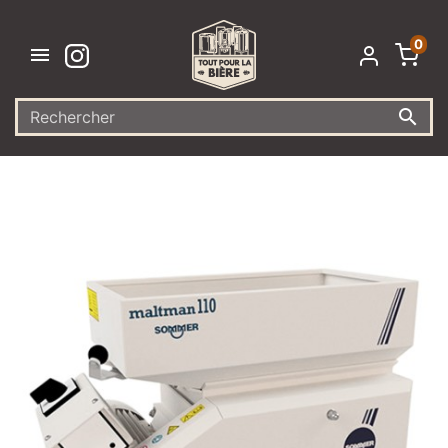
0

