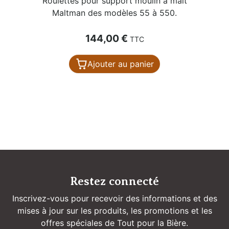
Roulettes pour support moulin à malt
Maltman des modèles 55 à 550.
Prix
144,00 €
TTC
Ajouter au panier
Restez connecté
Inscrivez-vous pour recevoir des informations et des
mises à jour sur les produits, les promotions et les
offres spéciales de Tout pour la Bière.