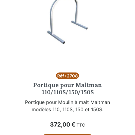
Réf : 2708
Portique pour Maltman
110/110S/150/150S
Portique pour Moulin à malt Maltman
modèles 110, 110S, 150 et 150S.
Prix
372,00 €
TTC