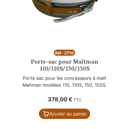
Réf : 2710
Porte-sac pour Maltman
110/110S/150/150S
Porte sac pour les concasseurs à malt
Maltman modèles 110, 110S, 150, 150S.
Prix
378,00 €
TTC
Ajouter au panier