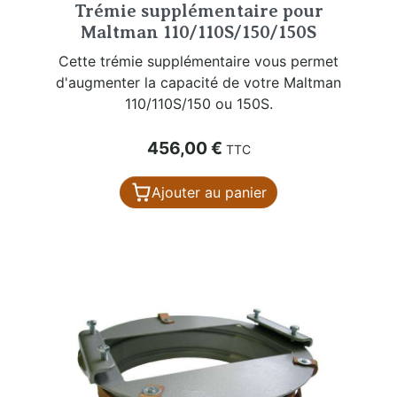
Trémie supplémentaire pour
Maltman 110/110S/150/150S
Cette trémie supplémentaire vous permet
d'augmenter la capacité de votre Maltman
110/110S/150 ou 150S.
Prix
456,00 €
TTC
Ajouter au panier