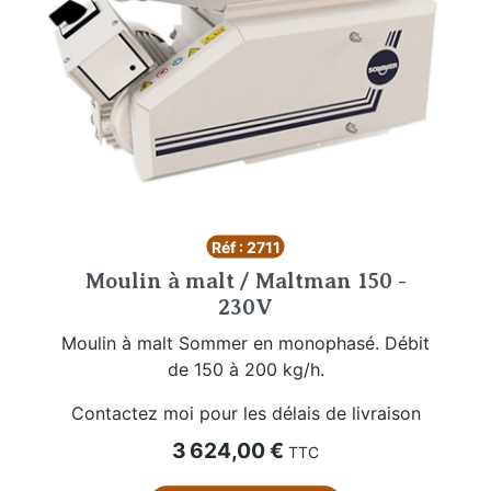
Réf : 2711
Moulin à malt / Maltman 150 -
230V
Moulin à malt Sommer en monophasé. Débit
de 150 à 200 kg/h.
Contactez moi pour les délais de livraison
Prix
3 624,00 €
TTC