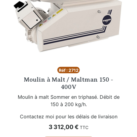
Réf : 2712
Moulin à Malt / Maltman 150 -
400V
Moulin à malt Sommer en triphasé. Débit de
150 à 200 kg/h.
Contactez moi pour les délais de livraison
Prix
3 312,00 €
TTC