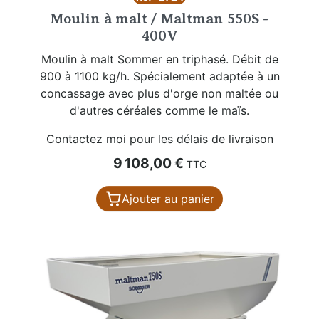
Moulin à malt / Maltman 550S -
400V
Moulin à malt Sommer en triphasé. Débit de
900 à 1100 kg/h. Spécialement adaptée à un
concassage avec plus d'orge non maltée ou
d'autres céréales comme le maïs.
Contactez moi pour les délais de livraison
Prix
9 108,00 €
TTC
Ajouter au panier