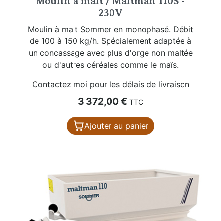
Moulin à malt / Maltman 110S -
230V
Moulin à malt Sommer en monophasé. Débit
de 100 à 150 kg/h. Spécialement adaptée à
un concassage avec plus d'orge non maltée
ou d'autres céréales comme le maïs.
Contactez moi pour les délais de livraison
Prix
3 372,00 €
TTC
Ajouter au panier