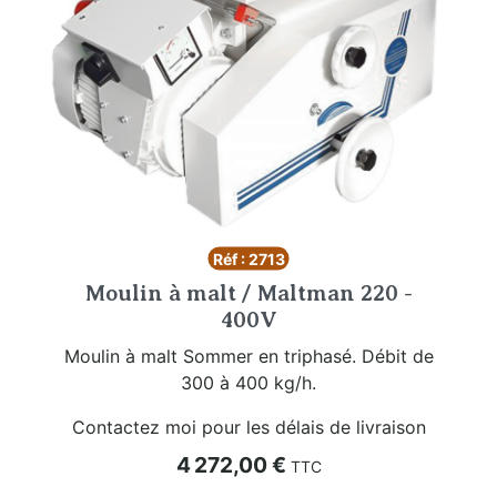
Réf : 2713
Moulin à malt / Maltman 220 -
400V
Moulin à malt Sommer en triphasé. Débit de
300 à 400 kg/h.
Contactez moi pour les délais de livraison
Prix
4 272,00 €
TTC