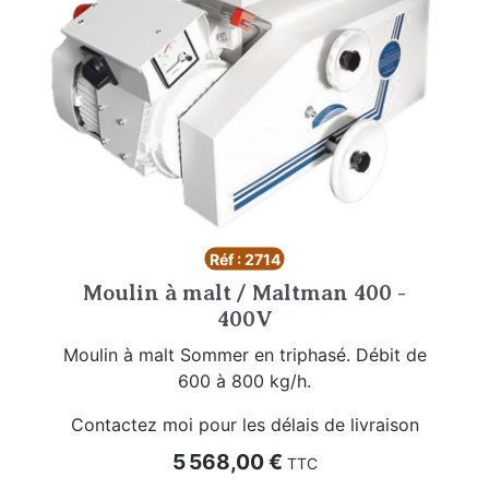
Réf : 2714
Moulin à malt / Maltman 400 -
400V
Moulin à malt Sommer en triphasé. Débit de
600 à 800 kg/h.
Contactez moi pour les délais de livraison
Prix
5 568,00 €
TTC