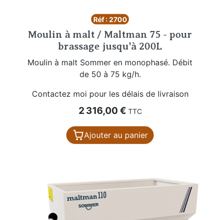
Réf : 2700
Moulin à malt / Maltman 75 - pour
brassage jusqu'à 200L
Moulin à malt Sommer en monophasé. Débit
de 50 à 75 kg/h.
Contactez moi pour les délais de livraison
Prix
2 316,00 €
TTC
Ajouter au panier