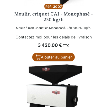
Réf : 3007
Moulin criquet CAI - Monophasé -
250 kg/h
Moulin à malt Criquet en Monophasé. Débit de 250 kg/h.
Contactez moi pour les délais de livraison
Prix
3 420,00 €
TTC
Ajouter au panier