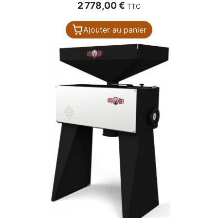
Prix
2 778,00 €
TTC
Ajouter au panier