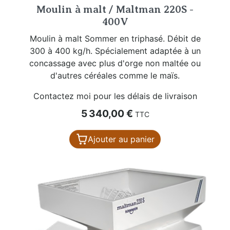
Moulin à malt / Maltman 220S -
400V
Moulin à malt Sommer en triphasé. Débit de
300 à 400 kg/h. Spécialement adaptée à un
concassage avec plus d'orge non maltée ou
d'autres céréales comme le maïs.
Contactez moi pour les délais de livraison
Prix
5 340,00 €
TTC
Ajouter au panier