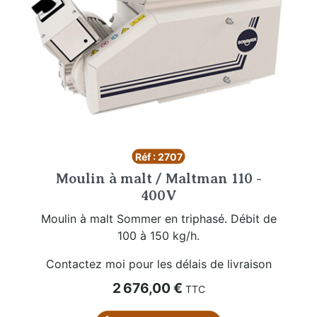
Réf : 2707
Moulin à malt / Maltman 110 -
400V
Moulin à malt Sommer en triphasé. Débit de
100 à 150 kg/h.
Contactez moi pour les délais de livraison
Prix
2 676,00 €
TTC