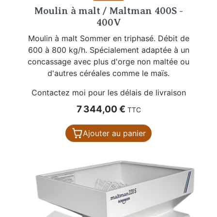
Moulin à malt / Maltman 400S -
400V
Moulin à malt Sommer en triphasé. Débit de
600 à 800 kg/h. Spécialement adaptée à un
concassage avec plus d'orge non maltée ou
d'autres céréales comme le maïs.
Contactez moi pour les délais de livraison
Prix
7 344,00 €
TTC
Ajouter au panier