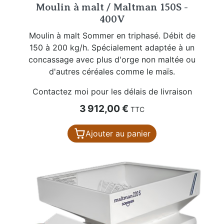
Moulin à malt / Maltman 150S -
400V
Moulin à malt Sommer en triphasé. Débit de
150 à 200 kg/h. Spécialement adaptée à un
concassage avec plus d'orge non maltée ou
d'autres céréales comme le maïs.
Contactez moi pour les délais de livraison
Prix
3 912,00 €
TTC
Ajouter au panier