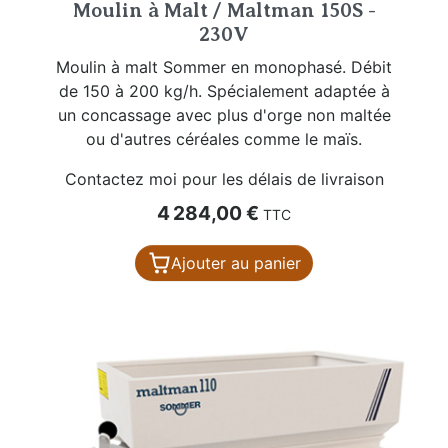
Moulin à Malt / Maltman 150S -
230V
Moulin à malt Sommer en monophasé. Débit
de 150 à 200 kg/h. Spécialement adaptée à
un concassage avec plus d'orge non maltée
ou d'autres céréales comme le maïs.
Contactez moi pour les délais de livraison
Prix
4 284,00 €
TTC
Ajouter au panier