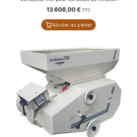
Prix
13 608,00 €
TTC
Ajouter au panier