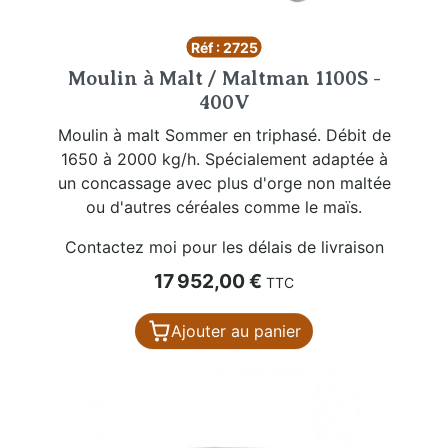
Réf : 2725
Moulin à Malt / Maltman 1100S -
400V
Moulin à malt Sommer en triphasé. Débit de
1650 à 2000 kg/h. Spécialement adaptée à
un concassage avec plus d'orge non maltée
ou d'autres céréales comme le maïs.
Contactez moi pour les délais de livraison
Prix
17 952,00 €
TTC
Ajouter au panier