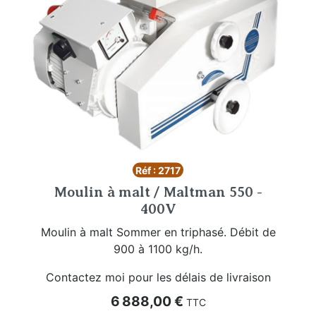
Réf : 2717
Moulin à malt / Maltman 550 -
400V
Moulin à malt Sommer en triphasé. Débit de
900 à 1100 kg/h.
Contactez moi pour les délais de livraison
Prix
6 888,00 €
TTC