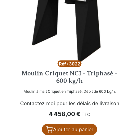
Réf : 3022
Moulin Criquet NCI - Triphasé -
600 kg/h
Moulin à malt Criquet en Triphasé. Débit de 600 kg/h.
Contactez moi pour les délais de livraison
Prix
4 458,00 €
TTC
Ajouter au panier