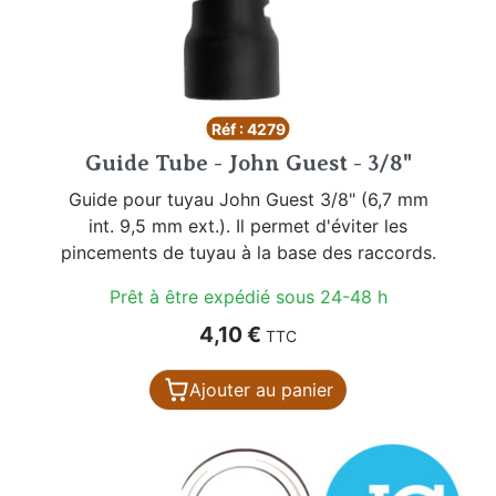
Réf : 4279
Guide Tube - John Guest - 3/8"
Guide pour tuyau John Guest 3/8" (6,7 mm
int. 9,5 mm ext.). Il permet d'éviter les
pincements de tuyau à la base des raccords.
Prêt à être expédié sous 24-48 h
Prix
4,10 €
TTC
Ajouter au panier