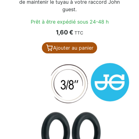
de maintenir le tuyau à votre raccord John
guest.
Prêt à être expédié sous 24-48 h
Prix
1,60 €
TTC
Ajouter au panier