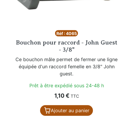
Réf : 4065
Bouchon pour raccord - John Guest
- 3/8"
Ce bouchon mâle permet de fermer une ligne
équipée d'un raccord femelle en 3/8" John
guest.
Prêt à être expédié sous 24-48 h
Prix
1,10 €
TTC
Ajouter au panier