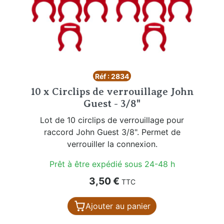
Réf : 2834
10 x Circlips de verrouillage John
Guest - 3/8"
Lot de 10 circlips de verrouillage pour
raccord John Guest 3/8". Permet de
verrouiller la connexion.
Prêt à être expédié sous 24-48 h
Prix
3,50 €
TTC
Ajouter au panier