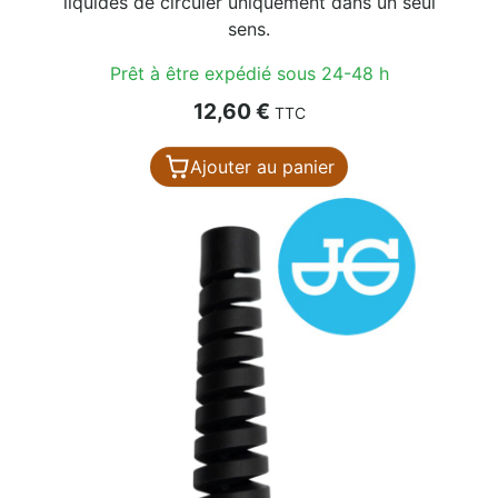
liquides de circuler uniquement dans un seul
sens.
Prêt à être expédié sous 24-48 h
Prix
12,60 €
TTC
Ajouter au panier