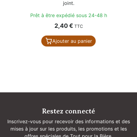
joint.
Prêt à être expédié sous 24-48 h
Prix
2,40 €
TTC
Ajouter au panier
Restez connecté
Inscrivez-vous pour recevoir des informations et des
mises à jour sur les produits, les promotions et les
offres spéciales de Tout pour la Bière.