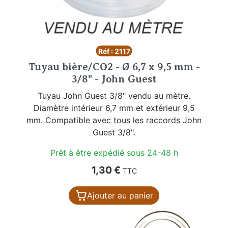
Réf : 2117
Tuyau bière/CO2 - Ø 6,7 x 9,5 mm -
3/8" - John Guest
Tuyau John Guest 3/8" vendu au mètre.
Diamètre intérieur 6,7 mm et extérieur 9,5
mm. Compatible avec tous les raccords John
Guest 3/8".
Prêt à être expédié sous 24-48 h
Prix
1,30 €
TTC
Ajouter au panier