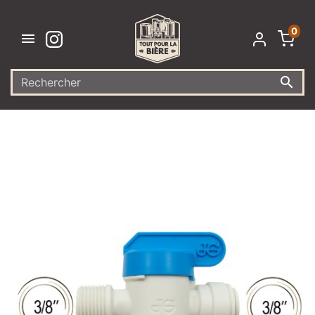
0

