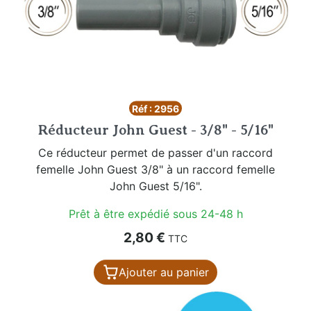
Réf : 2956
Réducteur John Guest - 3/8" - 5/16"
Ce réducteur permet de passer d'un raccord
femelle John Guest 3/8" à un raccord femelle
John Guest 5/16".
Prêt à être expédié sous 24-48 h
Prix
2,80 €
TTC
Ajouter au panier