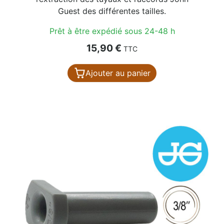
Guest des différentes tailles.
Prêt à être expédié sous 24-48 h
Prix
15,90 €
TTC
Ajouter au panier