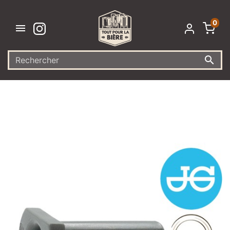
0

