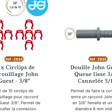
Réf : 2834
Réf : 2835
 x Circlips de
Douille John Gu
rouillage John
Queue lisse 3/
Guest - 3/8"
Cannelée 5/
t de 10 circlips de
Permet de faire la co
uillage pour raccord
entre un raccord Joh
uest 3/8". Permet de
en 3/8" femelle et u
ouiller la connexion.
diamètre 8 mm intér