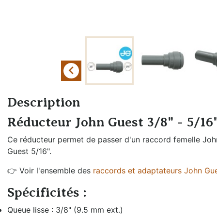
Échangeurs de
Braumeister
température
Cuves sans
Générateurs de vapeur
pression
Groupes froids et
Cuves à
accessoires

pression
Oxygénation et
Fûts et
activateur de levures
Description
plongeurs
Rechauffeurs mobiles
Réducteur John Guest 3/8" - 5/16
Mesure de
pression
Ce réducteur permet de passer d'un raccord femelle Joh
Guest 5/16".
Moulins à malt
👉 Voir l'ensemble des
raccords et adaptateurs John Gue
Remplissage fût
et bouteille
Spécificités :
Queue lisse : 3/8" (9.5 mm ext.)