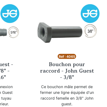
Réf : 4065
est -
Bouchon pour
8" -
raccord - John Guest
16"
- 3/8"
nnexion
Ce bouchon mâle permet de
n Guest
fermer une ligne équipée d'un
n tuyau
raccord femelle en 3/8" John
ieur.
guest.