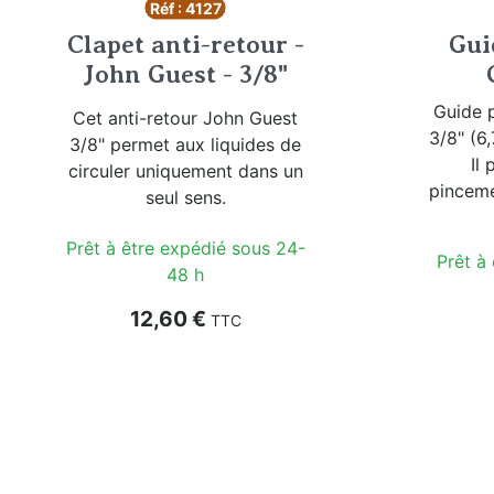
Réf : 4127
Clapet anti-retour -
Gui
John Guest - 3/8"
Guide 
Cet anti-retour John Guest
3/8" (6
3/8" permet aux liquides de
Il 
circuler uniquement dans un
pinceme
seul sens.
Prêt à être expédié sous 24-
Prêt à
48 h
Prix
12,60 €
TTC