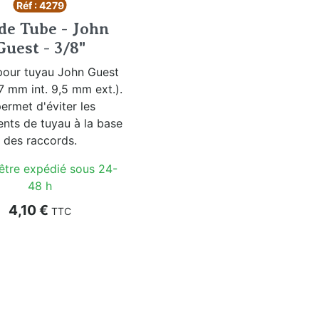
Réf : 4279
de Tube - John
Guest - 3/8"
pour tuyau John Guest
,7 mm int. 9,5 mm ext.).
permet d'éviter les
nts de tuyau à la base
des raccords.
 être expédié sous 24-
48 h
Prix
4,10 €
TTC