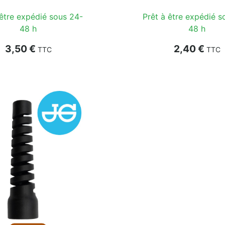
 être expédié sous 24-
Prêt à être expédié s
48 h
48 h
Prix
Prix
3,50 €
2,40 €
TTC
TTC