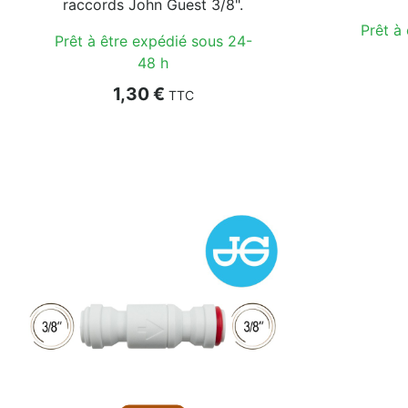
raccords John Guest 3/8".
Prêt à
Prêt à être expédié sous 24-
48 h
Prix
1,30 €
TTC