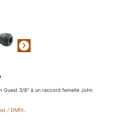
eau
Filtration et
Nettoyage

"
n Guest 3/8" à un raccord femelle John
st / DMfit
.