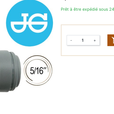
Prêt à être expédié sous 2
Raccords
rapides &
Tuyaux (John
Guest,
DMFit)
-
+
Tuyaux
Quantité
Vannes
FONTAINES
À EAU
Fontaines à
eau seules
Packs
fontaines à