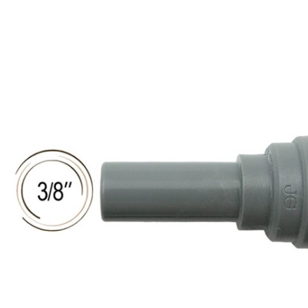
Produits de nettoyage
de moûts et
serpentins
Têtes de lavage
Robinets
Têtes de fût
Tireuses à bière
BRASSAGE ET
THERMORÉGULATION
FERMENTATION
Aérothermes
Accessoires
Contrôle de
pour cuves
température et
Barboteurs et
accessoires
bondonneurs