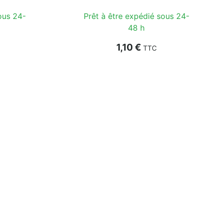
ous 24-
Prêt à être expédié sous 24-
48 h
Prix
1,10 €
TTC