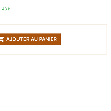
4-48 h

AJOUTER AU PANIER