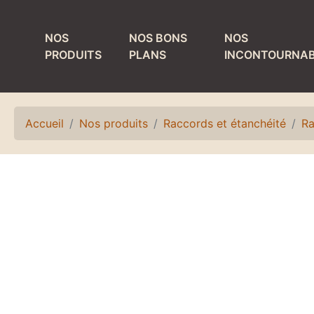
NOS
NOS BONS
NOS
PRODUITS
PLANS
INCONTOURNAB
MATÉRIEL DE
PRODUITS ET
TIRAGE
MATÉRIEL DE
NETTOYAGE
Accueil
Nos produits
Raccords et étanchéité
Ra
Colonnes
Bacs de lavage et
Détendeurs et
égouttoirs
accessoires
Fûts de nettoyage
Egouttoirs et
plateaux
Laves verres
Kits, accessoires
Matériel de rinçage
et pièces
Petit matériel de
détachées
nettoyage
Refroidisseurs