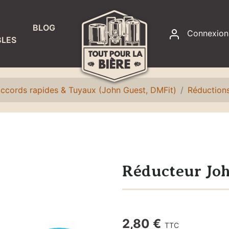
BLOG
Connexion
LES
RACCORDS
ET
ÉTANCHÉITÉ
ccords rapides & Tuyaux (John Guest, DMFit)
Réduction
Accessoires
fontaines à
eau
Colliers de
serrage
Réducteur Joh
Joints
Raccords,
adaptateurs
2,80 €
TTC
et écrous