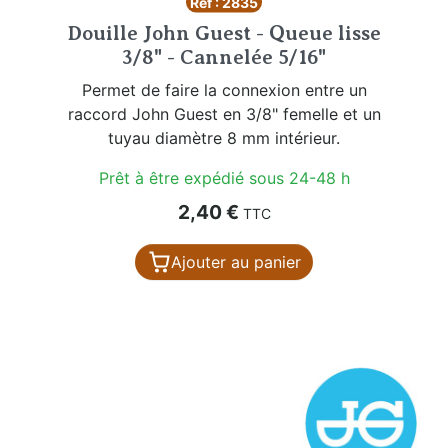
Réf : 2835
Douille John Guest - Queue lisse
3/8" - Cannelée 5/16"
Permet de faire la connexion entre un
raccord John Guest en 3/8" femelle et un
tuyau diamètre 8 mm intérieur.
Prêt à être expédié sous 24-48 h
Prix
2,40 €
TTC
Ajouter au panier