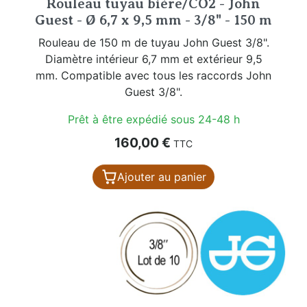
Rouleau tuyau bière/CO2 - John
Guest - Ø 6,7 x 9,5 mm - 3/8" - 150 m
Rouleau de 150 m de tuyau John Guest 3/8".
Diamètre intérieur 6,7 mm et extérieur 9,5
mm. Compatible avec tous les raccords John
Guest 3/8".
Prêt à être expédié sous 24-48 h
Prix
160,00 €
TTC
Ajouter au panier