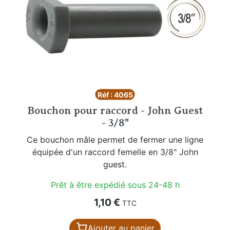
Réf : 4065
Bouchon pour raccord - John Guest
- 3/8"
Ce bouchon mâle permet de fermer une ligne
équipée d'un raccord femelle en 3/8" John
guest.
Prêt à être expédié sous 24-48 h
Prix
1,10 €
TTC
Ajouter au panier