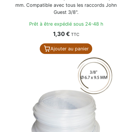
mm. Compatible avec tous les raccords John
Guest 3/8".
Prêt à être expédié sous 24-48 h
Prix
1,30 €
TTC
Ajouter au panier