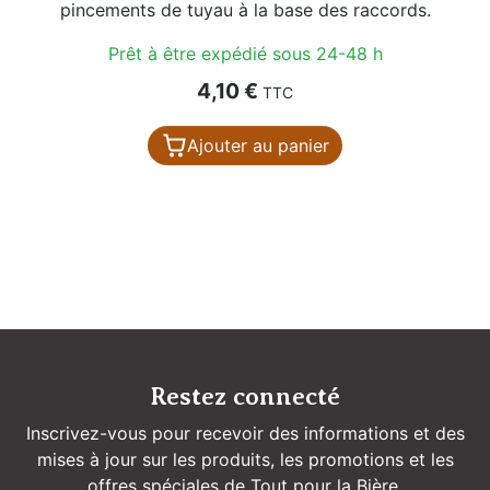
pincements de tuyau à la base des raccords.
Prêt à être expédié sous 24-48 h
Prix
4,10 €
TTC
Ajouter au panier
Restez connecté
Inscrivez-vous pour recevoir des informations et des
mises à jour sur les produits, les promotions et les
offres spéciales de Tout pour la Bière.