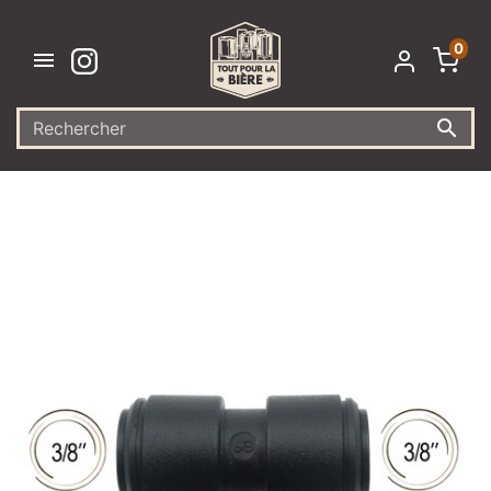
0

