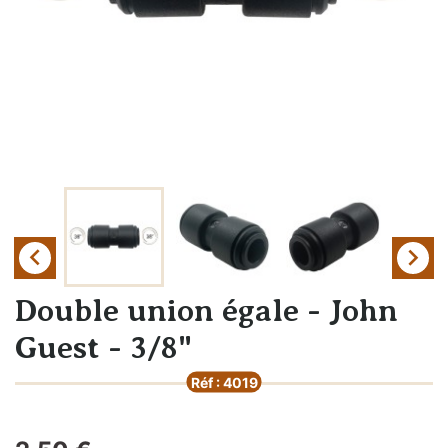


Double union égale - John
Guest - 3/8"
Réf : 4019