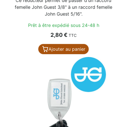
Ce réducteur permet de passer d'un raccord
femelle John Guest 3/8" à un raccord femelle
John Guest 5/16".
Prêt à être expédié sous 24-48 h
Prix
2,80 €
TTC
Ajouter au panier