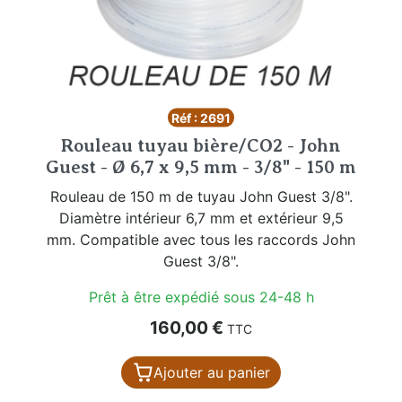
Réf : 2691
Rouleau tuyau bière/CO2 - John
Guest - Ø 6,7 x 9,5 mm - 3/8" - 150 m
Rouleau de 150 m de tuyau John Guest 3/8".
Diamètre intérieur 6,7 mm et extérieur 9,5
mm. Compatible avec tous les raccords John
Guest 3/8".
Prêt à être expédié sous 24-48 h
Prix
160,00 €
TTC
Ajouter au panier