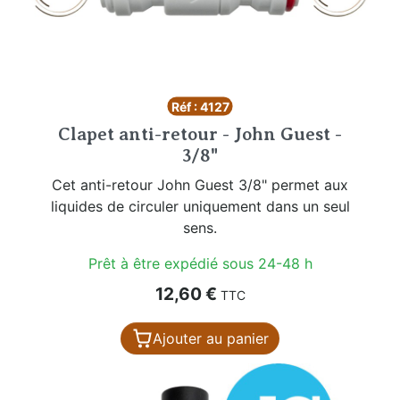
Réf : 4127
Clapet anti-retour - John Guest -
3/8"
Cet anti-retour John Guest 3/8" permet aux
liquides de circuler uniquement dans un seul
sens.
Prêt à être expédié sous 24-48 h
Prix
12,60 €
TTC
Ajouter au panier