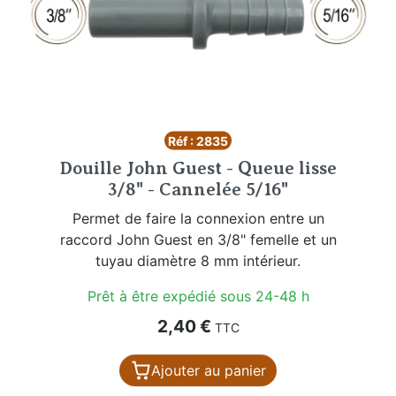
Réf : 2835
Douille John Guest - Queue lisse
3/8" - Cannelée 5/16"
Permet de faire la connexion entre un
raccord John Guest en 3/8" femelle et un
tuyau diamètre 8 mm intérieur.
Prêt à être expédié sous 24-48 h
Prix
2,40 €
TTC
Ajouter au panier