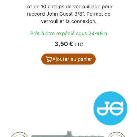
Lot de 10 circlips de verrouillage pour
raccord John Guest 3/8". Permet de
verrouiller la connexion.
Prêt à être expédié sous 24-48 h
Prix
3,50 €
TTC
Ajouter au panier