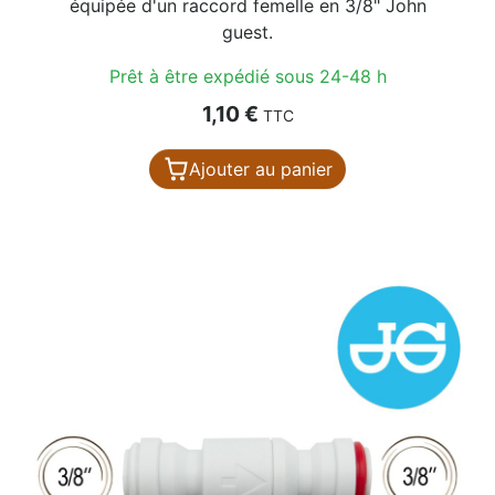
équipée d'un raccord femelle en 3/8" John
guest.
Prêt à être expédié sous 24-48 h
Prix
1,10 €
TTC
Ajouter au panier