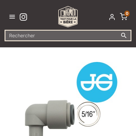
0

