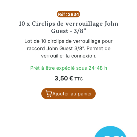
Réf : 2834
10 x Circlips de verrouillage John
Guest - 3/8"
Lot de 10 circlips de verrouillage pour
raccord John Guest 3/8". Permet de
verrouiller la connexion.
Prêt à être expédié sous 24-48 h
Prix
3,50 €
TTC
Ajouter au panier