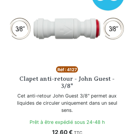
Réf : 4127
Clapet anti-retour - John Guest -
3/8"
Cet anti-retour John Guest 3/8" permet aux
liquides de circuler uniquement dans un seul
sens.
Prêt à être expédié sous 24-48 h
Prix
12,60 €
TTC