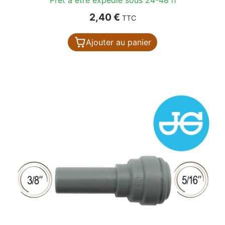
Prix
2,40 €
TTC
Ajouter au panier