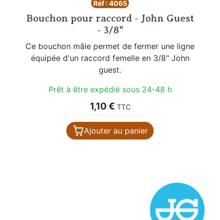
Réf : 4065
Bouchon pour raccord - John Guest
- 3/8"
Ce bouchon mâle permet de fermer une ligne
équipée d'un raccord femelle en 3/8" John
guest.
Prêt à être expédié sous 24-48 h
Prix
1,10 €
TTC
Ajouter au panier