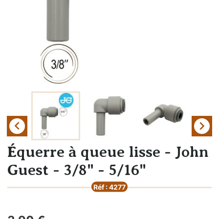


Équerre à queue lisse - John
Guest - 3/8" - 5/16"
Réf : 4277