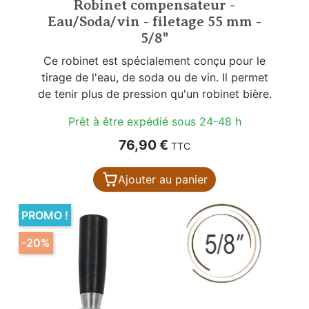
Robinet compensateur -
Eau/Soda/vin - filetage 55 mm -
5/8"
Ce robinet est spécialement conçu pour le
tirage de l'eau, de soda ou de vin. Il permet
de tenir plus de pression qu'un robinet bière.
Prêt à être expédié sous 24-48 h
Prix
76,90 €
TTC
Ajouter au panier
PROMO !
-20%