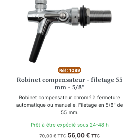
Réf : 1089
Robinet compensateur - filetage 55
mm - 5/8"
Robinet compensateur chromé à fermeture
automatique ou manuelle. Filetage en 5/8" de
55 mm.
Prêt à être expédié sous 24-48 h
Prix de base
Prix
56,00 €
70,00 €
TTC
TTC