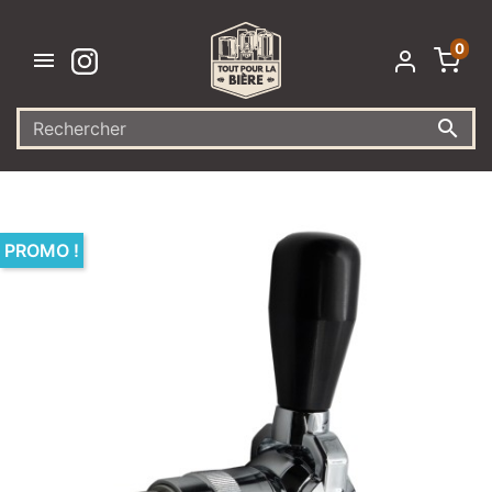
0


PROMO !