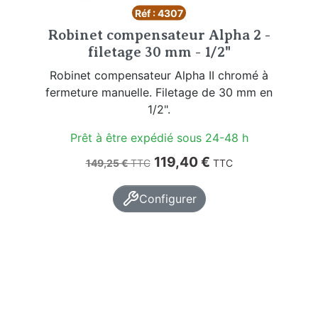
Réf : 4307
Robinet compensateur Alpha 2 -
filetage 30 mm - 1/2"
Robinet compensateur Alpha II chromé à
fermeture manuelle. Filetage de 30 mm en
1/2".
Prêt à être expédié sous 24-48 h
Prix de base
Prix
119,40 €
149,25 €
TTC
TTC
Configurer