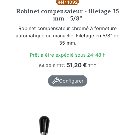
Réf : 1092
Robinet compensateur - filetage 35
mm - 5/8"
Robinet compensateur chromé à fermeture
automatique ou manuelle. Filetage en 5/8" de
35 mm.
Prêt à être expédié sous 24-48 h
Prix de base
Prix
51,20 €
64,00 €
TTC
TTC
Configurer