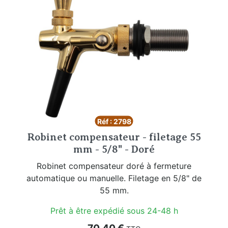
Réf : 2798
Robinet compensateur - filetage 55
mm - 5/8" - Doré
Robinet compensateur doré à fermeture
automatique ou manuelle. Filetage en 5/8" de
55 mm.
Prêt à être expédié sous 24-48 h
Prix
70,40 €