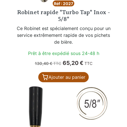
Réf : 2027
Robinet rapide "Turbo Tap" Inox -
5/8"
Ce Robinet est spécialement conçu pour un
service extrêmement rapide de vos pichets
de bière.
Prêt à être expédié sous 24-48 h
Prix de base
Prix
65,20 €
130,40 €
TTC
TTC
Ajouter au panier