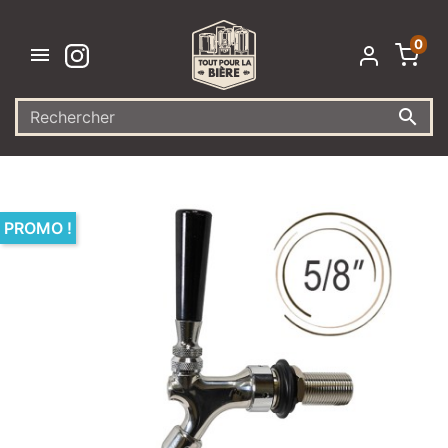
0


PROMO !