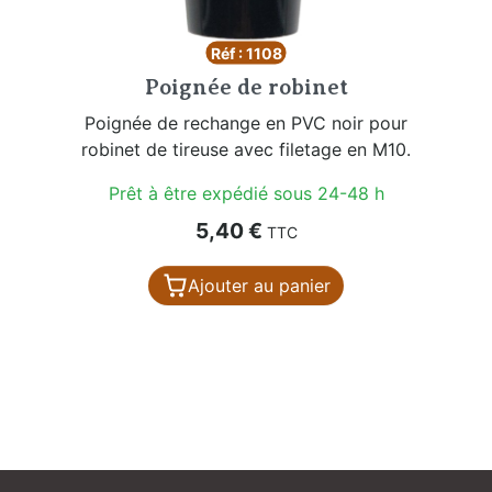
Réf : 1108
Poignée de robinet
Poignée de rechange en PVC noir pour
robinet de tireuse avec filetage en M10.
Prêt à être expédié sous 24-48 h
Prix
5,40 €
TTC
Ajouter au panier