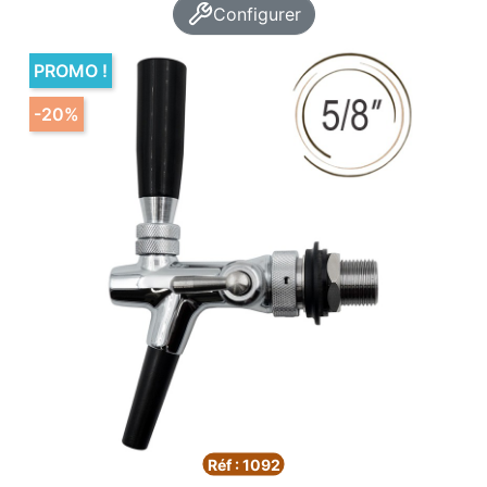
Configurer
PROMO !
-20%
Réf : 1092