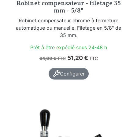
Robinet compensateur - filetage 35
mm - 5/8"
Robinet compensateur chromé à fermeture
automatique ou manuelle. Filetage en 5/8" de
35 mm.
Prêt à être expédié sous 24-48 h
Prix de base
Prix
51,20 €
64,00 €
TTC
TTC
Configurer