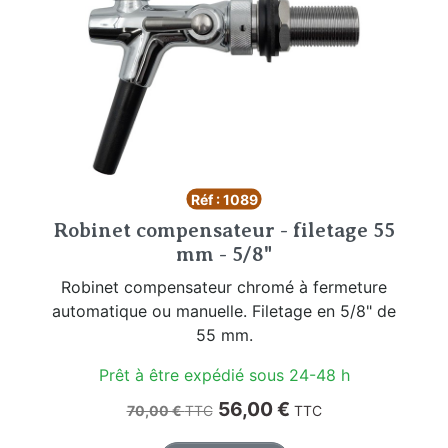
Réf : 1089
Robinet compensateur - filetage 55
mm - 5/8"
Robinet compensateur chromé à fermeture
automatique ou manuelle. Filetage en 5/8" de
55 mm.
Prêt à être expédié sous 24-48 h
Prix de base
Prix
56,00 €
70,00 €
TTC
TTC