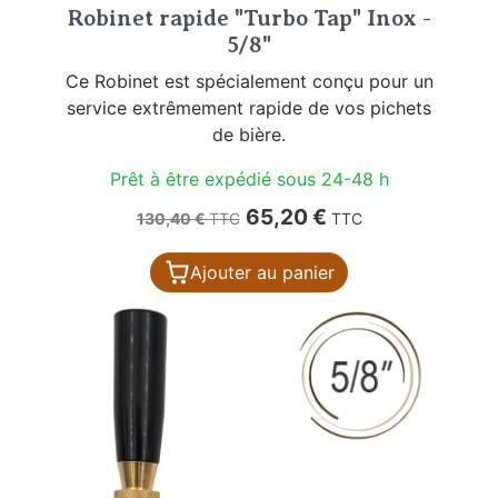
Robinet rapide "Turbo Tap" Inox -
5/8"
Ce Robinet est spécialement conçu pour un
service extrêmement rapide de vos pichets
de bière.
Prêt à être expédié sous 24-48 h
Prix de base
Prix
65,20 €
130,40 €
TTC
TTC
Ajouter au panier