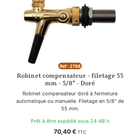
Réf : 2798
Robinet compensateur - filetage 55
mm - 5/8" - Doré
Robinet compensateur doré à fermeture
automatique ou manuelle. Filetage en 5/8" de
55 mm.
Prêt à être expédié sous 24-48 h
Prix
70,40 €
TTC