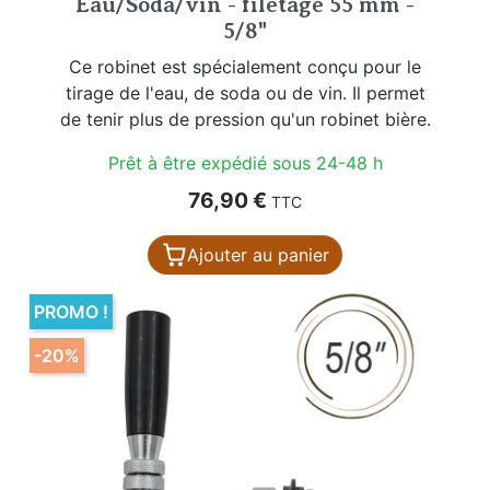
Eau/Soda/vin - filetage 55 mm -
5/8"
Ce robinet est spécialement conçu pour le
tirage de l'eau, de soda ou de vin. Il permet
de tenir plus de pression qu'un robinet bière.
Prêt à être expédié sous 24-48 h
Prix
76,90 €
TTC
Ajouter au panier
PROMO !
-20%