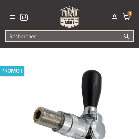
0


PROMO !