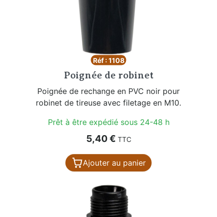
Réf : 1108
Poignée de robinet
Poignée de rechange en PVC noir pour
robinet de tireuse avec filetage en M10.
Prêt à être expédié sous 24-48 h
Prix
5,40 €
TTC
Ajouter au panier