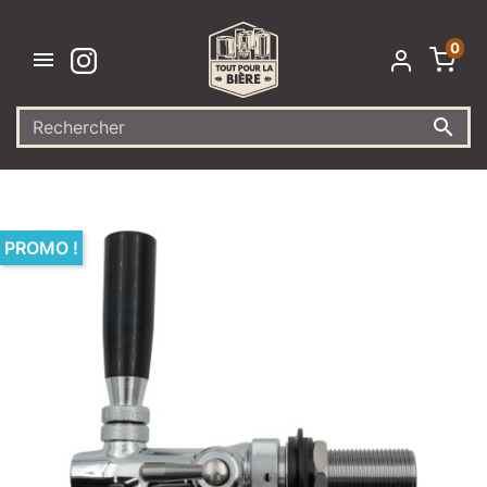
0


PROMO !