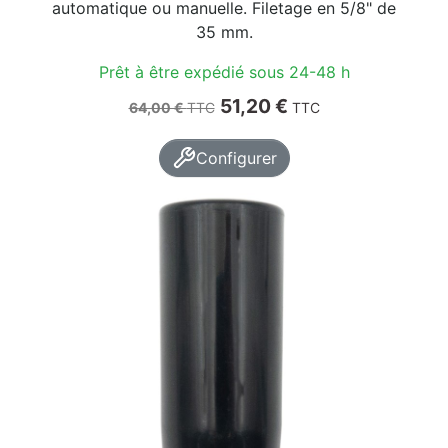
automatique ou manuelle. Filetage en 5/8" de
35 mm.
Prêt à être expédié sous 24-48 h
Prix de base
Prix
51,20 €
64,00 €
TTC
TTC
Configurer