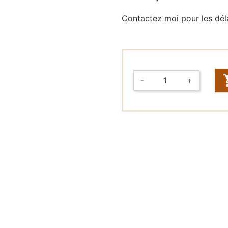
Contactez moi pour les déla
Raccords
rapides &
Tuyaux (John
Guest,
DMFit)
-
+
Tuyaux
Quantité
Vannes
FONTAINES
À EAU
Fontaines à
eau seules
Packs
fontaines à