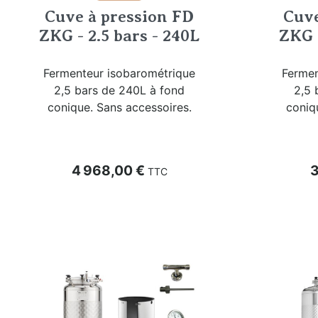
Cuve à pression FD
Cuve
ZKG - 2.5 bars - 240L
ZKG -
Fermenteur isobarométrique
Fermen
2,5 bars de 240L à fond
2,5 
conique. Sans accessoires.
coniq
Prix
P
4 968,00 €
3
TTC