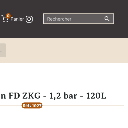
0

Panier
L
n FD ZKG - 1,2 bar - 120L
Réf : 1927