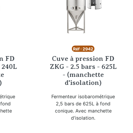
Réf : 2942
on FD
Cuve à pression FD
- 240L
ZKG - 2.5 bars - 625L
te
- (manchette
)
d'isolation)
étrique
Fermenteur isobarométrique
 fond
2,5 bars de 625L à fond
hette
conique. Avec manchette
d'isolation.