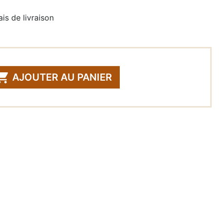
is de livraison

AJOUTER AU PANIER