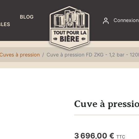
BLOG
Connexion
LES
RACCORDS
ET
ÉTANCHÉITÉ
Cuves à pression
Cuve à pression FD ZKG - 1,2 bar - 120
Accessoires
fontaines à
eau
Colliers de
serrage
Cuve à pressio
Joints
Raccords,
adaptateurs
3 696,00 €
TTC
et écrous