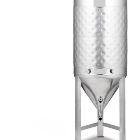
Produits de nettoyage
de moûts et
serpentins
Têtes de lavage
Robinets
Têtes de fût
Tireuses à bière
BRASSAGE ET
THERMORÉGULATION
FERMENTATION
Aérothermes
Accessoires
Contrôle de
pour cuves
température et
Barboteurs et
accessoires
bondonneurs