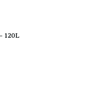
eau
Filtration et
Nettoyage
- 120L