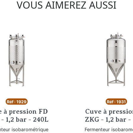
VOUS AIMEREZ AUSSI
Réf : 1929
Réf : 1931
 à pression FD
Cuve à pressi
- 1,2 bar - 240L
ZKG - 1,2 bar -
teur isobarométrique
Fermenteur isobarom