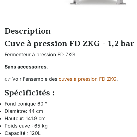
Échangeurs de
Braumeister
température
Cuves sans
Générateurs de vapeur
pression
Description
Groupes froids et
Cuves à
accessoires
Cuve à pression FD ZKG - 1,2 bar 
pression
Oxygénation et
Fermenteur à pression FD ZKG.
Fûts et
activateur de levures
Sans accessoires.
plongeurs
Rechauffeurs mobiles
👉 Voir l'ensemble des
cuves à pression FD ZKG
.
Mesure de
pression
Spécificités :
Moulins à malt
Fond conique 60 °
Remplissage fût
Diamètre: 44 cm
et bouteille
Hauteur: 141.9 cm
Poids cuve : 65 kg
Capacité : 120L