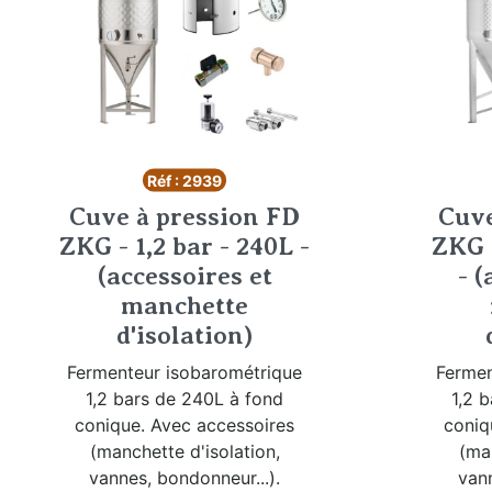
Réf : 2939
Cuve à pression FD
Cuve
ZKG - 1,2 bar - 240L -
ZKG -
(accessoires et
- (
manchette
d'isolation)
Fermenteur isobarométrique
Fermen
1,2 bars de 240L à fond
1,2 
conique. Avec accessoires
coniq
(manchette d'isolation,
(man
vannes, bondonneur...).
vann