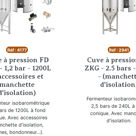
Réf : 4177
Réf : 2941
 à pression FD
Cuve à pressi
 1,2 bar - 1200L
ZKG - 2.5 bars 
accessoires et
- (manchet
manchette
d'isolation
d'isolation)
Fermenteur isobarom
teur isobarométrique
2,5 bars de 240L à
bars de 1200L à fond
conique. Avec manc
ue. Avec accessoires
d'isolation.
chette d'isolation,
es, bondonneur...).