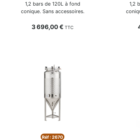
1,2 bars de 120L à fond
1,2 
conique. Sans accessoires.
coniq
Prix
P
3 696,00 €
TTC
Réf : 2670