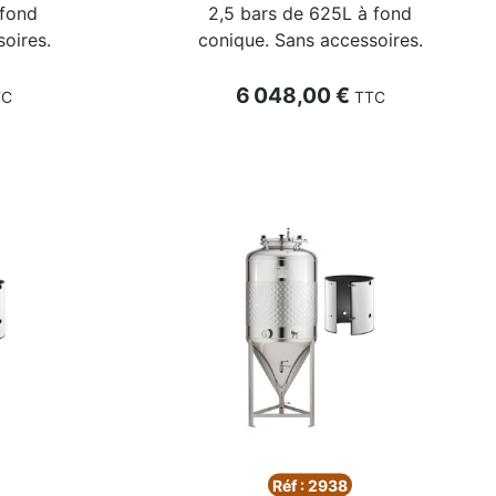
 fond
2,5 bars de 625L à fond
oires.
conique. Sans accessoires.
Prix
6 048,00 €
TC
TTC
Réf : 2938