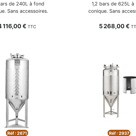
bars de 240L à fond
1,2 bars de 625L à
ue. Sans accessoires.
conique. Sans access
rix
Prix
4 116,00 €
5 268,00 €
TTC
T
Réf : 2671
Réf : 2937