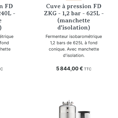
on FD
Cuve à pression FD
240L -
ZKG - 1,2 bar - 625L -
e
(manchette
)
d'isolation)
étrique
Fermenteur isobarométrique
 fond
1,2 bars de 625L à fond
hette
conique. Avec manchette
d'isolation.
Prix
5 844,00 €
TC
TTC