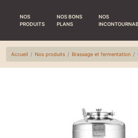
NOS
NOS BONS
NOS
PRODUITS
PLANS
INCONTOURNAB
MATÉRIEL DE
PRODUITS ET
TIRAGE
MATÉRIEL DE
NETTOYAGE
Accueil
Nos produits
Brassage et fermentation
Colonnes
Bacs de lavage et
Détendeurs et
égouttoirs
accessoires
Fûts de nettoyage
Egouttoirs et
plateaux
Laves verres
Kits, accessoires
Matériel de rinçage
et pièces
Petit matériel de
détachées
nettoyage
Refroidisseurs