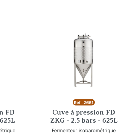
Réf : 2661
on FD
Cuve à pression FD
 625L
ZKG - 2.5 bars - 625L
étrique
Fermenteur isobarométrique