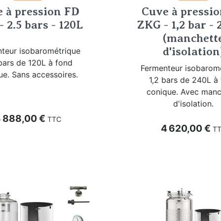
 à pression FD
Cuve à pressi
 2.5 bars - 120L
ZKG - 1,2 bar - 
(manchett
d'isolation
teur isobarométrique
bars de 120L à fond
Fermenteur isobarom
ue. Sans accessoires.
1,2 bars de 240L à
conique. Avec manc
d'isolation.
rix
 888,00 €
TTC
Prix
4 620,00 €
T