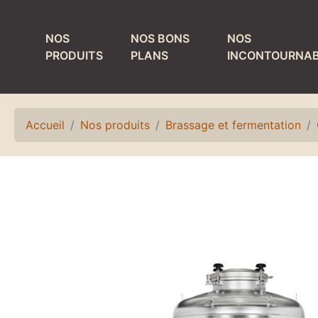
NOS
NOS BONS
NOS
PRODUITS
PLANS
INCONTOURNAB
MATÉRIEL DE
PRODUITS ET
TIRAGE
MATÉRIEL DE
NETTOYAGE
Accueil
Nos produits
Brassage et fermentation
Colonnes
Bacs de lavage et
Détendeurs et
égouttoirs
accessoires
Fûts de nettoyage
Egouttoirs et
plateaux
Laves verres
Kits, accessoires
Matériel de rinçage
et pièces
Petit matériel de
détachées
nettoyage
Refroidisseurs