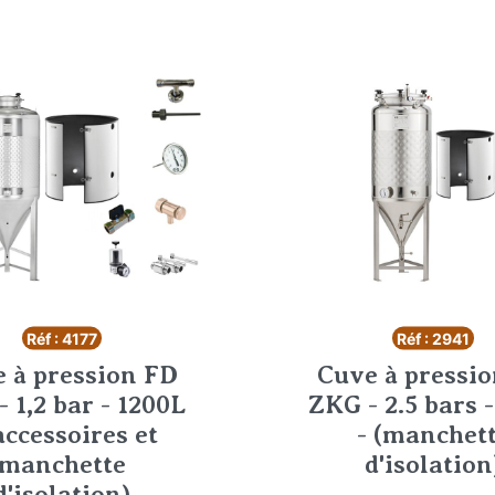
Réf : 4177
Réf : 2941
 à pression FD
Cuve à pressi
 1,2 bar - 1200L
ZKG - 2.5 bars 
accessoires et
- (manchet
manchette
d'isolation
d'isolation)