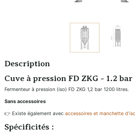
Échangeurs de
Braumeister
température
Cuves sans
Générateurs de vapeur
pression
Groupes froids et
Cuves à
accessoires
pression
Oxygénation et
Fûts et
activateur de levures
Description
plongeurs
Rechauffeurs mobiles
Cuve à pression FD ZKG - 1.2 bar
Mesure de
pression
Fermenteur à pression (iso) FD ZKG 1,2 bar 1200 litres.
Moulins à malt
Sans accessoires
Remplissage fût
👉 Existe également avec
accessoires et manchette d'iso
et bouteille
Spécificités :