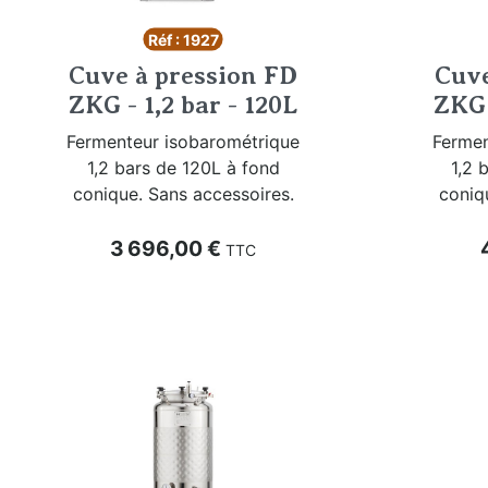
Réf : 1927
Cuve à pression FD
Cuve
ZKG - 1,2 bar - 120L
ZKG 
Fermenteur isobarométrique
Fermen
1,2 bars de 120L à fond
1,2 
conique. Sans accessoires.
coniq
Prix
P
3 696,00 €
TTC