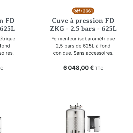
Réf : 2661
on FD
Cuve à pression FD
 625L
ZKG - 2.5 bars - 625L
étrique
Fermenteur isobarométrique
 fond
2,5 bars de 625L à fond
oires.
conique. Sans accessoires.
Prix
6 048,00 €
TC
TTC