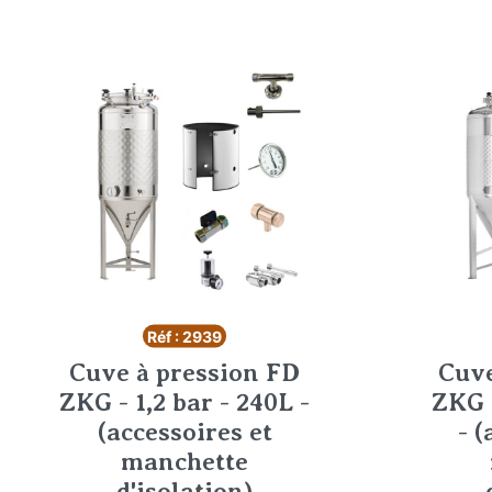
Réf : 2939
Cuve à pression FD
Cuve
ZKG - 1,2 bar - 240L -
ZKG -
(accessoires et
- (
manchette
d'isolation)