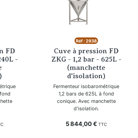
Réf : 2938
on FD
Cuve à pression FD
240L -
ZKG - 1,2 bar - 625L -
e
(manchette
)
d'isolation)
étrique
Fermenteur isobarométrique
 fond
1,2 bars de 625L à fond
hette
conique. Avec manchette
d'isolation.
Prix
5 844,00 €
TC
TTC