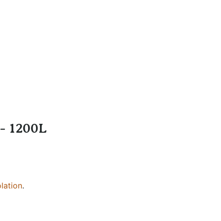
eau
Filtration et
Nettoyage
 - 1200L
lation
.