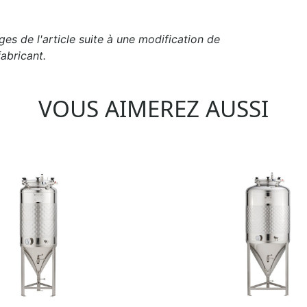
es de l'article suite à une modification de
abricant.
VOUS AIMEREZ AUSSI