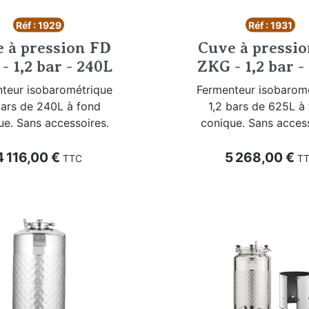
Réf : 1929
Réf : 1931
 à pression FD
Cuve à pressi
- 1,2 bar - 240L
ZKG - 1,2 bar -
teur isobarométrique
Fermenteur isobarom
bars de 240L à fond
1,2 bars de 625L à
ue. Sans accessoires.
conique. Sans access
rix
Prix
4 116,00 €
5 268,00 €
TTC
T