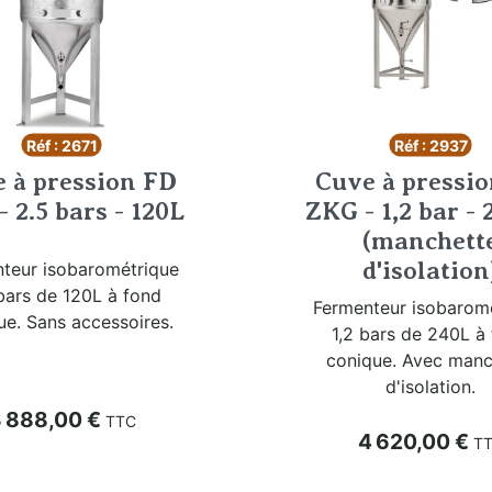
Réf : 2671
Réf : 2937
 à pression FD
Cuve à pressi
 2.5 bars - 120L
ZKG - 1,2 bar - 
(manchett
d'isolation
teur isobarométrique
bars de 120L à fond
Fermenteur isobarom
ue. Sans accessoires.
1,2 bars de 240L à
conique. Avec manc
d'isolation.
rix
 888,00 €
TTC
Prix
4 620,00 €
T