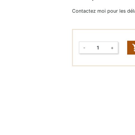
Contactez moi pour les déla
Raccords
rapides &
Tuyaux (John
Guest,
DMFit)
-
+
Tuyaux
Quantité
Vannes
FONTAINES
À EAU
Fontaines à
eau seules
Packs
fontaines à