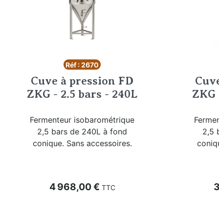
Réf : 2670
Cuve à pression FD
Cuve
ZKG - 2.5 bars - 240L
ZKG -
Fermenteur isobarométrique
Fermen
2,5 bars de 240L à fond
2,5 
conique. Sans accessoires.
coniq
Prix
P
4 968,00 €
3
TTC