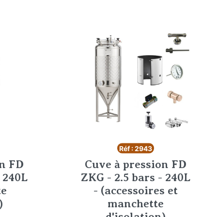
Réf : 2943
on FD
Cuve à pression FD
- 240L
ZKG - 2.5 bars - 240L
te
- (accessoires et
)
manchette
d'isolation)