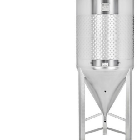
Produits de nettoyage
de moûts et
serpentins
Têtes de lavage
Robinets
Têtes de fût
Tireuses à bière
BRASSAGE ET
THERMORÉGULATION
FERMENTATION
Aérothermes
Accessoires
Contrôle de
pour cuves
température et
Barboteurs et
accessoires
bondonneurs