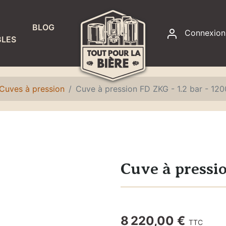
BLOG
Connexion
LES
RACCORDS
ET
ÉTANCHÉITÉ
Cuves à pression
Cuve à pression FD ZKG - 1.2 bar - 12
Accessoires
fontaines à
eau
Colliers de
serrage
Cuve à pressi
Joints
Raccords,
adaptateurs
8 220,00 €
TTC
et écrous