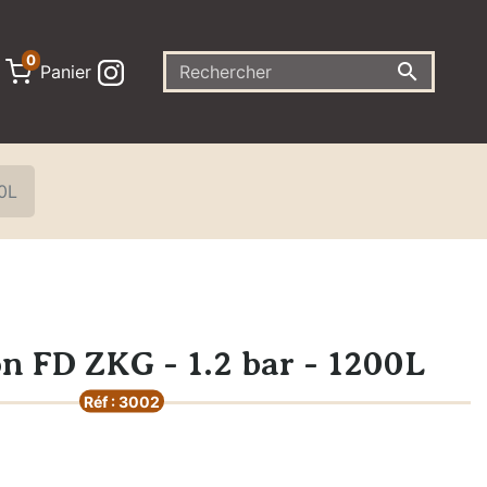
0

Panier
00L
on FD ZKG - 1.2 bar - 1200L
Réf : 3002