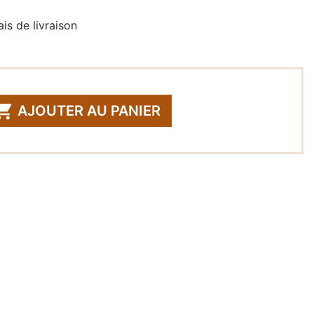
is de livraison

AJOUTER AU PANIER