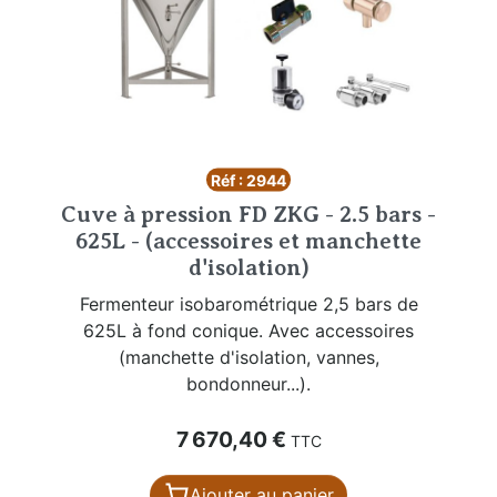
Réf : 2944
Cuve à pression FD ZKG - 2.5 bars -
625L - (accessoires et manchette
d'isolation)
Fermenteur isobarométrique 2,5 bars de
625L à fond conique. Avec accessoires
(manchette d'isolation, vannes,
bondonneur...).
Prix
7 670,40 €
TTC
Ajouter au panier