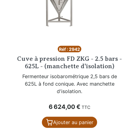
Réf : 2942
Cuve à pression FD ZKG - 2.5 bars -
625L - (manchette d'isolation)
Fermenteur isobarométrique 2,5 bars de
625L à fond conique. Avec manchette
d'isolation.
Prix
6 624,00 €
TTC
Ajouter au panier