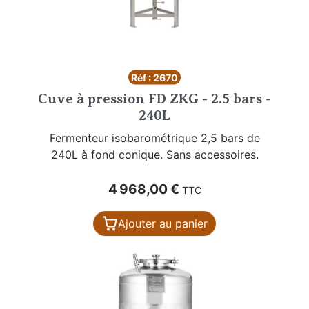
Réf : 2670
Cuve à pression FD ZKG - 2.5 bars -
240L
Fermenteur isobarométrique 2,5 bars de
240L à fond conique. Sans accessoires.
Prix
4 968,00 €
TTC
Ajouter au panier