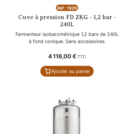
Réf : 1929
Cuve à pression FD ZKG - 1,2 bar -
240L
Fermenteur isobarométrique 1,2 bars de 240L
à fond conique. Sans accessoires.
Prix
4 116,00 €
TTC
Ajouter au panier