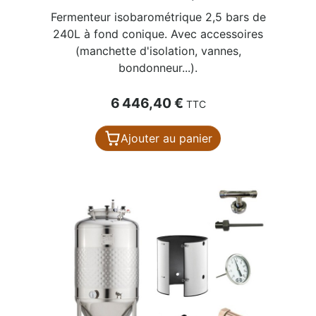
Fermenteur isobarométrique 2,5 bars de
240L à fond conique. Avec accessoires
(manchette d'isolation, vannes,
bondonneur...).
Prix
6 446,40 €
TTC
Ajouter au panier