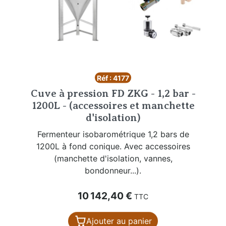
Réf : 4177
Cuve à pression FD ZKG - 1,2 bar -
1200L - (accessoires et manchette
d'isolation)
Fermenteur isobarométrique 1,2 bars de
1200L à fond conique. Avec accessoires
(manchette d'isolation, vannes,
bondonneur...).
Prix
10 142,40 €
TTC
Ajouter au panier