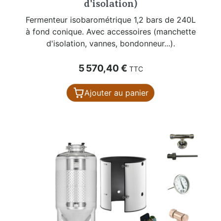
d'isolation)
Fermenteur isobarométrique 1,2 bars de 240L
à fond conique. Avec accessoires (manchette
d'isolation, vannes, bondonneur...).
Prix
5 570,40 €
TTC
Ajouter au panier