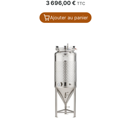
Prix
3 696,00 €
TTC
Ajouter au panier