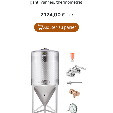
gant, vannes, thermomètre).
Prix
2 124,00 €
TTC
Ajouter au panier