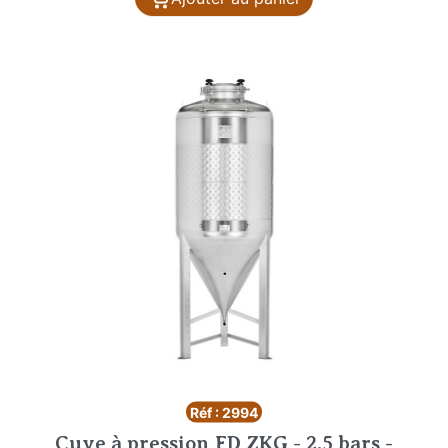
Réf : 2994
Cuve à pression FD ZKG - 2.5 bars -