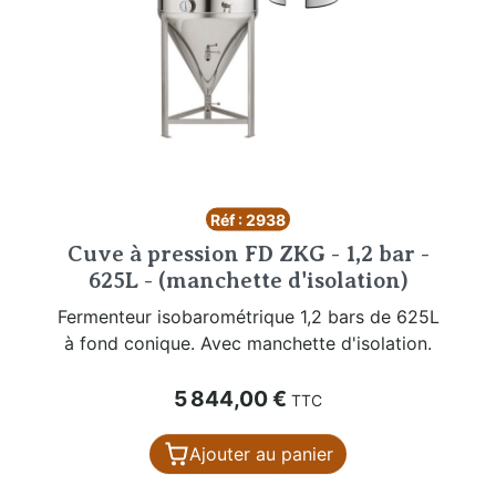
Réf : 2938
Cuve à pression FD ZKG - 1,2 bar -
625L - (manchette d'isolation)
Fermenteur isobarométrique 1,2 bars de 625L
à fond conique. Avec manchette d'isolation.
Prix
5 844,00 €
TTC
Ajouter au panier