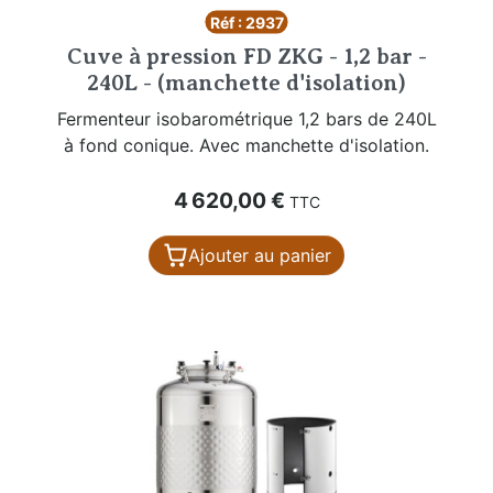
Réf : 2937
Cuve à pression FD ZKG - 1,2 bar -
240L - (manchette d'isolation)
Fermenteur isobarométrique 1,2 bars de 240L
à fond conique. Avec manchette d'isolation.
Prix
4 620,00 €
TTC
Ajouter au panier