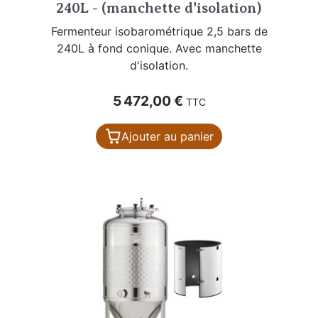
240L - (manchette d'isolation)
Fermenteur isobarométrique 2,5 bars de
240L à fond conique. Avec manchette
d'isolation.
Prix
5 472,00 €
TTC
Ajouter au panier