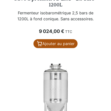
1200L
Fermenteur isobarométrique 2,5 bars de
1200L à fond conique. Sans accessoires.
Prix
9 024,00 €
TTC
Ajouter au panier