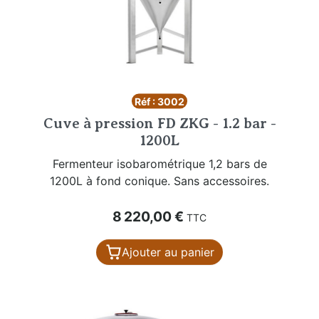
Réf : 3002
Cuve à pression FD ZKG - 1.2 bar -
1200L
Fermenteur isobarométrique 1,2 bars de
1200L à fond conique. Sans accessoires.
Prix
8 220,00 €
TTC
Ajouter au panier