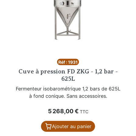
Réf : 1931
Cuve à pression FD ZKG - 1,2 bar -
625L
Fermenteur isobarométrique 1,2 bars de 625L
à fond conique. Sans accessoires.
Prix
5 268,00 €
TTC
Ajouter au panier