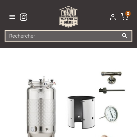
0

