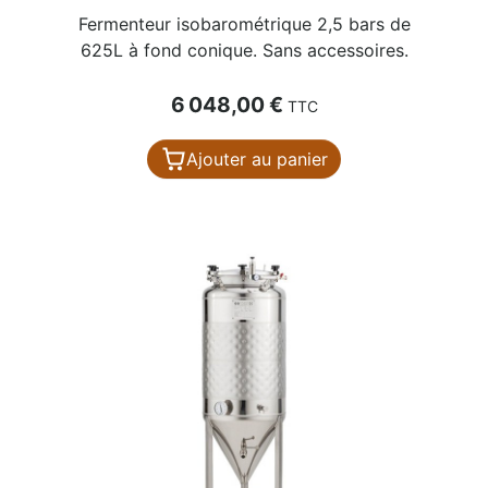
Fermenteur isobarométrique 2,5 bars de
625L à fond conique. Sans accessoires.
Prix
6 048,00 €
TTC
Ajouter au panier