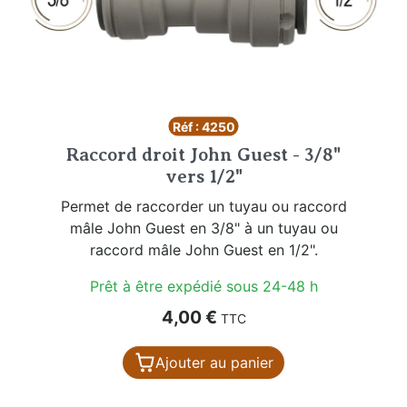
Réf : 4250
Raccord droit John Guest - 3/8"
vers 1/2"
Permet de raccorder un tuyau ou raccord
mâle John Guest en 3/8" à un tuyau ou
raccord mâle John Guest en 1/2".
Prêt à être expédié sous 24-48 h
Prix
4,00 €
TTC
Ajouter au panier