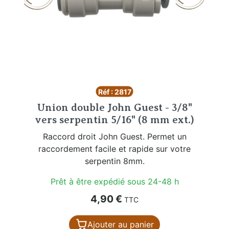
Réf : 2817
Union double John Guest - 3/8"
vers serpentin 5/16" (8 mm ext.)
Raccord droit John Guest. Permet un
raccordement facile et rapide sur votre
serpentin 8mm.
Prêt à être expédié sous 24-48 h
Prix
4,90 €
TTC
Ajouter au panier