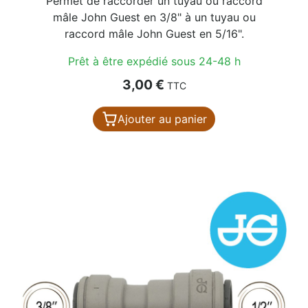
Permet de raccorder un tuyau ou raccord
mâle John Guest en 3/8" à un tuyau ou
raccord mâle John Guest en 5/16".
Prêt à être expédié sous 24-48 h
Prix
3,00 €
TTC
Ajouter au panier