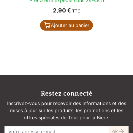
Prêt à être expédié sous 24-48 h
Prix
2,90 €
TTC
Ajouter au panier
Restez connecté
Inscrivez-vous pour recevoir des informations et des
mises à jour sur les produits, les promotions et les
offres spéciales de Tout pour la Bière.
ok