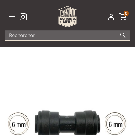
0

