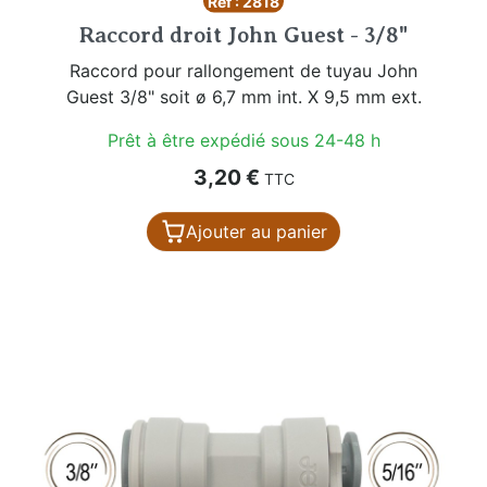
Réf : 2818
Raccord droit John Guest - 3/8"
Raccord pour rallongement de tuyau John
Guest 3/8" soit ø 6,7 mm int. X 9,5 mm ext.
Prêt à être expédié sous 24-48 h
Prix
3,20 €
TTC
Ajouter au panier