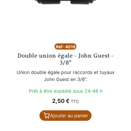
Réf : 4019
Double union égale - John Guest -
3/8"
Union double égale pour raccords et tuyaux
John Guest en 3/8".
Prêt à être expédié sous 24-48 h
Prix
2,50 €
TTC
Ajouter au panier