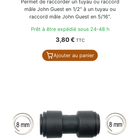
Permet de raccorder un tuyau ou raccord
mâle John Guest en 1/2" à un tuyau ou
raccord mâle John Guest en 5/16".
Prêt à être expédié sous 24-48 h
Prix
3,80 €
TTC
Ajouter au panier