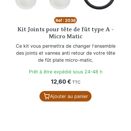
Réf : 2036
Kit Joints pour tête de fût type A -
Micro Matic
Ce kit vous permettra de changer l'ensemble
des joints et vannes anti retour de votre tête
de fût plate micro-matic.
Prêt à être expédié sous 24-48 h
Prix
12,60 €
TTC
Ajouter au panier