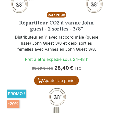
Réf : 2090
Répartiteur CO2 à vanne John
guest - 2 sorties - 3/8"
Distributeur en Y avec raccord mâle (queue
lisse) John Guest 3/8 et deux sorties
femelles avec vannes en John Guest 3/8.
Prêt à être expédié sous 24-48 h
Prix de base
Prix
28,40 €
35,50 €
TTC
TTC
Ajouter au panier
PROMO !
-20%