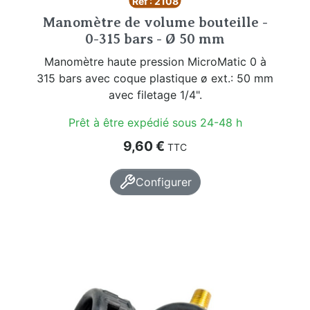
Réf : 2108
Manomètre de volume bouteille -
0-315 bars - Ø 50 mm
Manomètre haute pression MicroMatic 0 à
315 bars avec coque plastique ø ext.: 50 mm
avec filetage 1/4".
Prêt à être expédié sous 24-48 h
Prix
9,60 €
TTC
Configurer