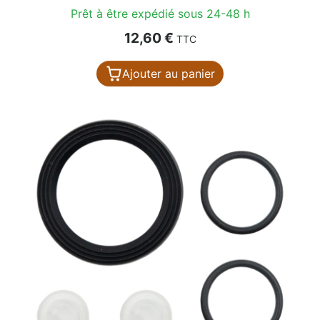
Prêt à être expédié sous 24-48 h
Prix
12,60 €
TTC
Ajouter au panier