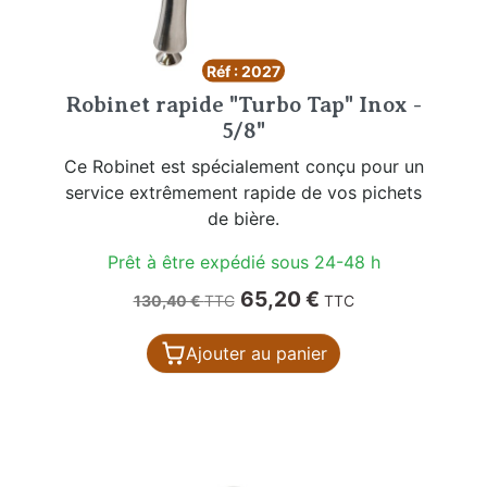
Réf : 2027
Robinet rapide "Turbo Tap" Inox -
5/8"
Ce Robinet est spécialement conçu pour un
service extrêmement rapide de vos pichets
de bière.
Prêt à être expédié sous 24-48 h
Prix de base
Prix
65,20 €
130,40 €
TTC
TTC
Ajouter au panier