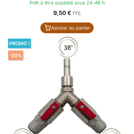
Prêt à être expédié sous 24-48 h
Prix
9,50 €
TTC
Ajouter au panier
PROMO !
-20%