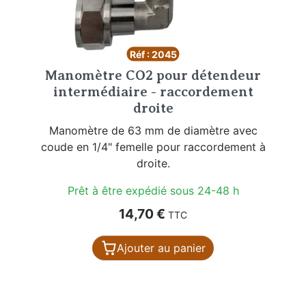
Réf : 2045
Manomètre CO2 pour détendeur
intermédiaire - raccordement
droite
Manomètre de 63 mm de diamètre avec
coude en 1/4" femelle pour raccordement à
droite.
Prêt à être expédié sous 24-48 h
Prix
14,70 €
TTC
Ajouter au panier