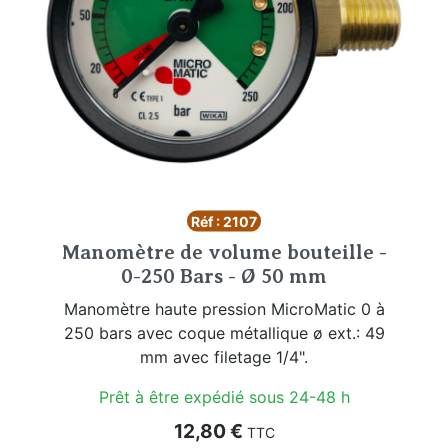
Réf : 2107
Manomètre de volume bouteille -
0-250 Bars - Ø 50 mm
Manomètre haute pression MicroMatic 0 à
250 bars avec coque métallique ø ext.: 49
mm avec filetage 1/4".
Prêt à être expédié sous 24-48 h
Prix
12,80 €
TTC