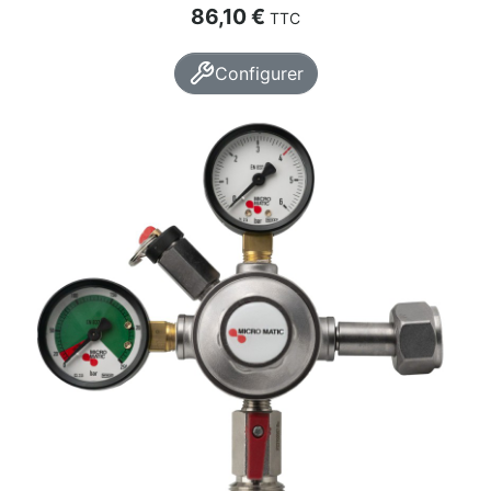
Prix
86,10 €
TTC
Configurer