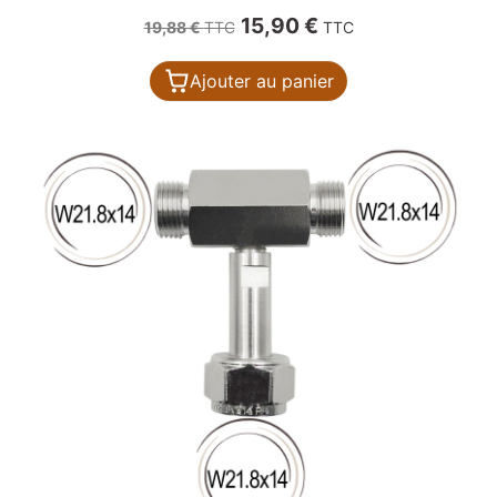
Prix de base
Prix
15,90 €
19,88 €
TTC
TTC
Ajouter au panier