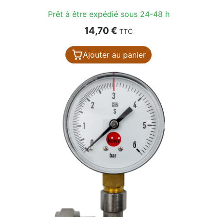
Prêt à être expédié sous 24-48 h
Prix
14,70 €
TTC
Ajouter au panier