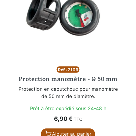
Réf : 2109
Protection manomètre - Ø 50 mm
Protection en caoutchouc pour manomètre
de 50 mm de diamètre.
Prêt à être expédié sous 24-48 h
Prix
6,90 €
TTC
Ajouter au panier