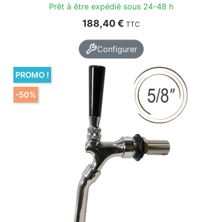
Prêt à être expédié sous 24-48 h
Prix
188,40 €
TTC
Configurer
PROMO !
-50%