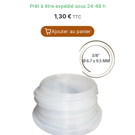
Prêt à être expédié sous 24-48 h
Prix
1,30 €
TTC
Ajouter au panier