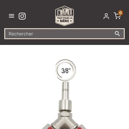
0

