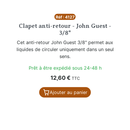
Réf : 4127
Clapet anti-retour - John Guest -
3/8"
Cet anti-retour John Guest 3/8" permet aux
liquides de circuler uniquement dans un seul
sens.
Prêt à être expédié sous 24-48 h
Prix
12,60 €
TTC
Ajouter au panier