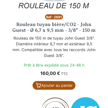
Réf : 2691
Rouleau tuyau bière/CO2 - John
Guest - Ø 6,7 x 9,5 mm - 3/8" - 150 m
Rouleau de 150 m de tuyau John Guest 3/8".
Diamètre intérieur 6,7 mm et extérieur 9,5
mm. Compatible avec tous les raccords John
Guest 3/8".
Prêt à être expédié sous 24-48 h
Prix
160,00 €
TTC
Ajouter au panier