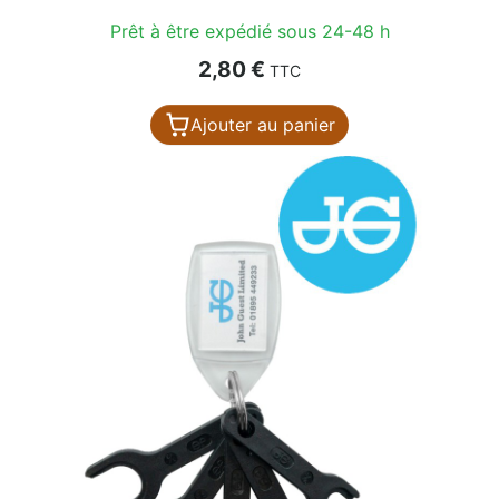
Prêt à être expédié sous 24-48 h
Prix
2,80 €
TTC
Ajouter au panier