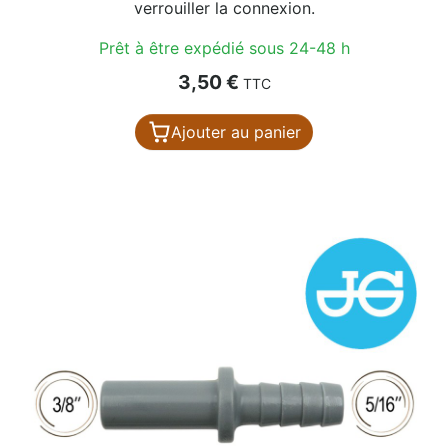
verrouiller la connexion.
Prêt à être expédié sous 24-48 h
Prix
3,50 €
TTC
Ajouter au panier