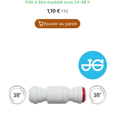
Prêt à être expédié sous 24-48 h
Prix
1,10 €
TTC
Ajouter au panier