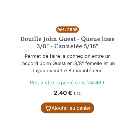
Réf : 2835
Douille John Guest - Queue lisse
3/8" - Cannelée 5/16"
Permet de faire la connexion entre un
raccord John Guest en 3/8" femelle et un
tuyau diamètre 8 mm intérieur.
Prêt à être expédié sous 24-48 h
Prix
2,40 €
TTC
Ajouter au panier