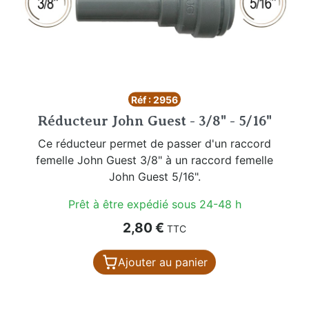
Réf : 2956
Réducteur John Guest - 3/8" - 5/16"
Ce réducteur permet de passer d'un raccord
femelle John Guest 3/8" à un raccord femelle
John Guest 5/16".
Prêt à être expédié sous 24-48 h
Prix
2,80 €
TTC
Ajouter au panier