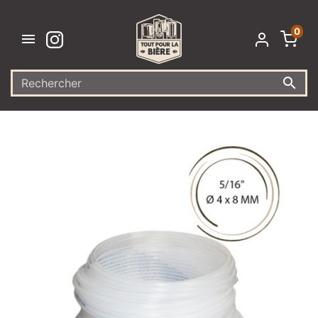
0

