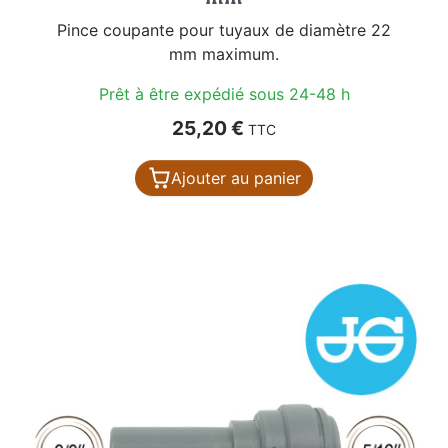
Pince coupante pour tuyaux de diamètre 22
mm maximum.
Prêt à être expédié sous 24-48 h
Prix
25,20 €
TTC
Ajouter au panier