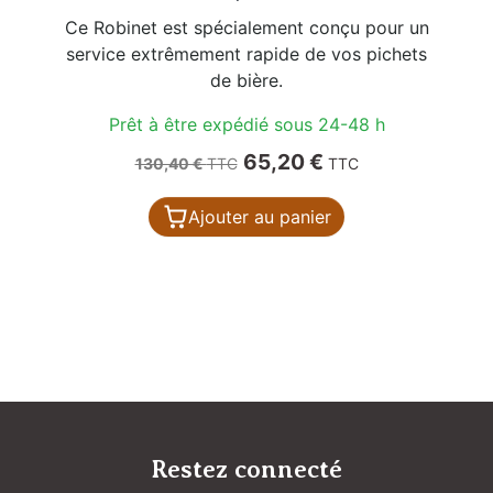
Ce Robinet est spécialement conçu pour un
service extrêmement rapide de vos pichets
de bière.
Prêt à être expédié sous 24-48 h
Prix de base
Prix
65,20 €
130,40 €
TTC
TTC
Ajouter au panier
Restez connecté