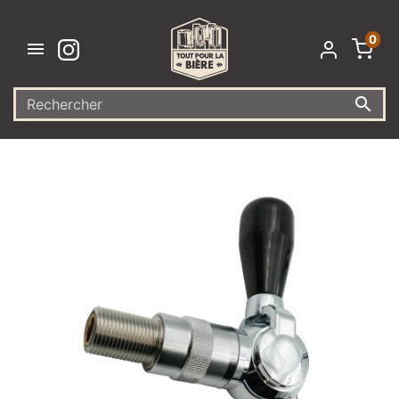
0

