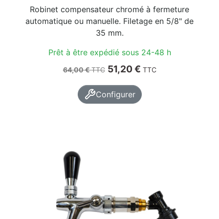
Robinet compensateur chromé à fermeture
automatique ou manuelle. Filetage en 5/8" de
35 mm.
Prêt à être expédié sous 24-48 h
Prix de base
Prix
51,20 €
64,00 €
TTC
TTC
Configurer