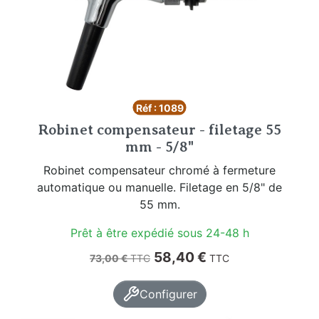
Réf : 1089
Robinet compensateur - filetage 55
mm - 5/8"
Robinet compensateur chromé à fermeture
automatique ou manuelle. Filetage en 5/8" de
55 mm.
Prêt à être expédié sous 24-48 h
Prix de base
Prix
58,40 €
73,00 €
TTC
TTC
Configurer