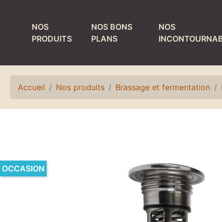
NOS
NOS BONS
NOS
PRODUITS
PLANS
INCONTOURNAB
MATÉRIEL DE
PRODUITS ET
TIRAGE
MATÉRIEL DE
NETTOYAGE
Accueil
Nos produits
Brassage et fermentation
Colonnes
Bacs de lavage et
Détendeurs et
égouttoirs
accessoires
Fûts de nettoyage
Egouttoirs et
plateaux
Laves verres
OCCASION
Kits, accessoires
Matériel de rinçage
et pièces
Petit matériel de
détachées
nettoyage
Refroidisseurs