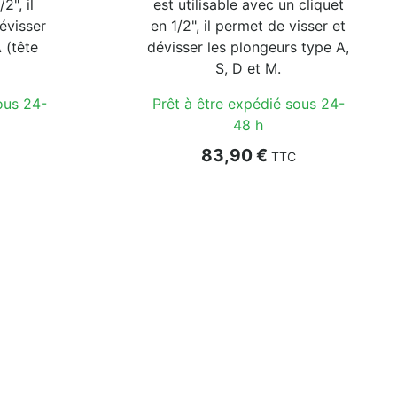
2", il
est utilisable avec un cliquet
évisser
en 1/2", il permet de visser et
 (tête
dévisser les plongeurs type A,
S, D et M.
ous 24-
Prêt à être expédié sous 24-
48 h
Prix
83,90 €
TTC