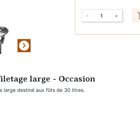
eau
-
+
Filtration et
Quantité
Nettoyage

iletage large - Occasion
 large destiné aux fûts de 30 litres.