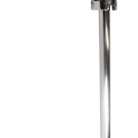
Produits de nettoyage
de moûts et
serpentins
Têtes de lavage
Robinets
Têtes de fût
Tireuses à bière
BRASSAGE ET
THERMORÉGULATION
FERMENTATION
Aérothermes
Accessoires
Contrôle de
pour cuves
température et
Barboteurs et
accessoires
bondonneurs