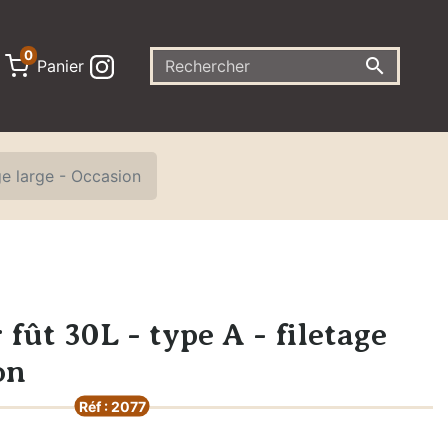
0

Panier
ge large - Occasion
fût 30L - type A - filetage
on
Réf : 2077