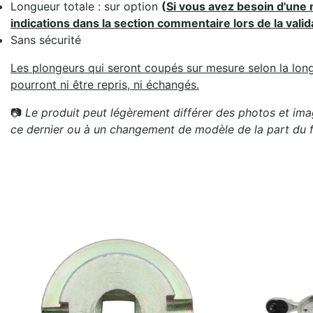
Longueur totale : sur option
(
Si vous avez besoin d'une 
indications dans la section commentaire lors de la val
Sans sécurité
Les plongeurs qui seront coupés sur mesure selon la lon
pourront ni être repris, ni échangés.
📷
Le produit peut légèrement différer des photos et imag
ce dernier ou à un changement de modèle de la part du f