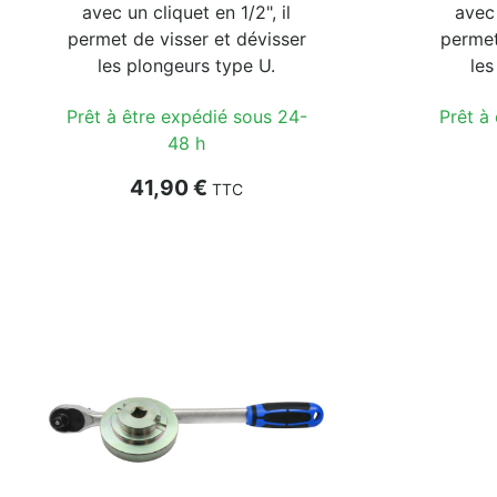
avec un cliquet en 1/2", il
avec 
permet de visser et dévisser
permet
les plongeurs type U.
les
Prêt à être expédié sous 24-
Prêt à
48 h
Prix
41,90 €
TTC