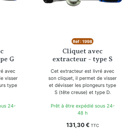
Réf : 1998
ec
Cliquet avec
ype G
extracteur - type S
ré avec
Cet extracteur est livré avec
de visser
son cliquet, il permet de visser
urs type
et dévisser les plongeurs type
S (tête creuse) et type D.
ous 24-
Prêt à être expédié sous 24-
48 h
Prix
131,30 €
TTC