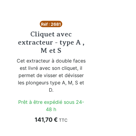
Réf : 2681
Cliquet avec
extracteur - type A ,
M et S
Cet extracteur à double faces
est livré avec son cliquet, il
permet de visser et dévisser
les plongeurs type A, M, S et
D.
Prêt à être expédié sous 24-
48 h
Prix
141,70 €
TTC