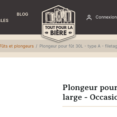
BLOG
Connexion
LES
RACCORDS
ET
ÉTANCHÉITÉ
Fûts et plongeurs
Plongeur pour fût 30L - type A - fileta
Accessoires
fontaines à
eau
Colliers de
serrage
Plongeur pour 
Joints
large - Occasi
Raccords,
adaptateurs
et écrous