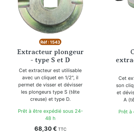
Réf : 1543
Extracteur plongeur
C
- type S et D
extra
Cet extracteur est utilisable
avec un cliquet en 1/2", il
Cet ex
permet de visser et dévisser
son cliq
les plongeurs type S (tête
et dévi
creuse) et type D.
A (t
Prêt à être expédié sous 24-
Prêt à
48 h
Prix
68,30 €
TTC