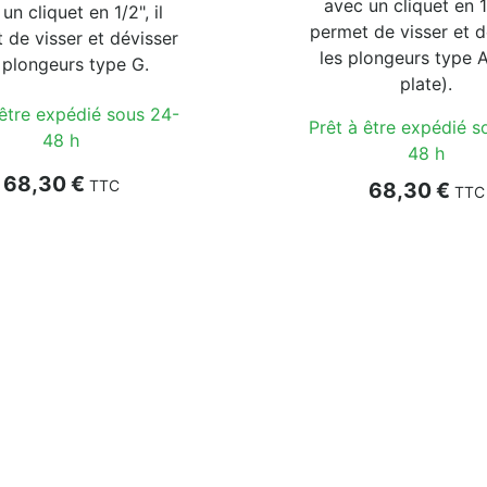
avec un cliquet en 1/
un cliquet en 1/2", il
permet de visser et d
 de visser et dévisser
les plongeurs type A
 plongeurs type G.
plate).
 être expédié sous 24-
Prêt à être expédié s
48 h
48 h
Prix
68,30 €
TTC
Prix
68,30 €
TTC