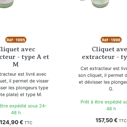
Réf : 1995
Réf : 1996
liquet avec
Cliquet av
cteur - type A et
extracteur - t
M
Cet extracteur est liv
tracteur est livré avec
son cliquet, il permet 
uet, il permet de visser
et dévisser les plonge
sser les plongeurs type
G.
ête plate) et type M.
Prêt à être expédié s
 être expédié sous 24-
48 h
48 h
Prix
157,50 €
TTC
Prix
124,90 €
TTC