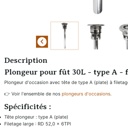
Échangeurs de
Braumeister
température
Cuves sans
Générateurs de vapeur
pression
Groupes froids et
Cuves à
accessoires

pression
Oxygénation et
Fûts et
activateur de levures
Description
plongeurs
Rechauffeurs mobiles
Plongeur pour fût 30L - type A - f
Mesure de
pression
Plongeur d'occasion avec tête de type A (plate) à filetage
Moulins à malt
👉 Voir l'ensemble de nos
plongeurs d'occasions
.
Remplissage fût
Spécificités :
et bouteille
Tête plongeur : type A (plate)
Filetage large : RD 52,0 x 6TPI