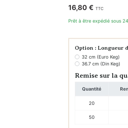
16,80 €
TTC
Raccords
rapides &
Prêt à être expédié sous 2
Tuyaux (John
Guest,
DMFit)
Option : Longueur 
Tuyaux
32 cm (Euro Keg)
Vannes
36.7 cm (Din Keg)
Remise sur la qu
FONTAINES
À EAU
Quantité
Rem
Fontaines à
20
eau seules
50
Packs
fontaines à