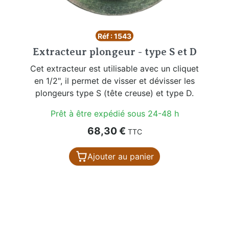
Réf : 1543
Extracteur plongeur - type S et D
Cet extracteur est utilisable avec un cliquet
en 1/2", il permet de visser et dévisser les
plongeurs type S (tête creuse) et type D.
Prêt à être expédié sous 24-48 h
Prix
68,30 €
TTC
Ajouter au panier