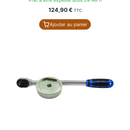
Prix
124,90 €
TTC
Ajouter au panier