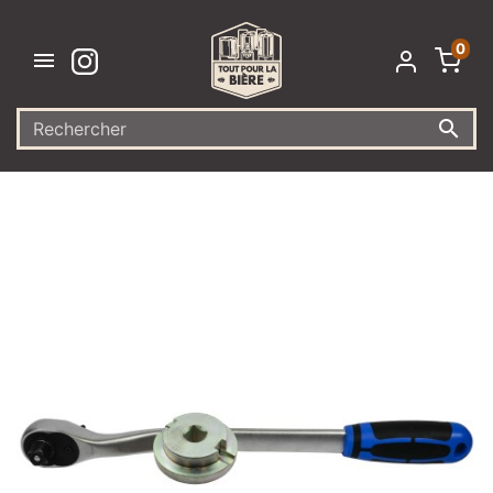
0

