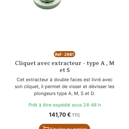
Réf : 2681
Cliquet avec extracteur - type A , M
et S
Cet extracteur à double faces est livré avec
son cliquet, il permet de visser et dévisser les
plongeurs type A, M, S et D.
Prêt à être expédié sous 24-48 h
Prix
141,70 €
TTC
Ajouter au panier