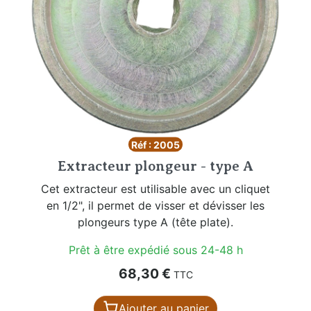
Réf : 2005
Extracteur plongeur - type A
Cet extracteur est utilisable avec un cliquet
en 1/2", il permet de visser et dévisser les
plongeurs type A (tête plate).
Prêt à être expédié sous 24-48 h
Prix
68,30 €
TTC
Ajouter au panier