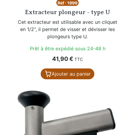
Réf : 1999
Extracteur plongeur - type U
Cet extracteur est utilisable avec un cliquet
en 1/2", il permet de visser et dévisser les
plongeurs type U.
Prêt à être expédié sous 24-48 h
Prix
41,90 €
TTC
Ajouter au panier