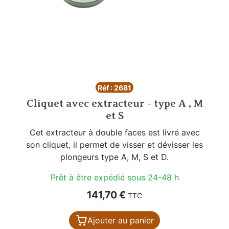
Réf : 2681
Cliquet avec extracteur - type A , M
et S
Cet extracteur à double faces est livré avec
son cliquet, il permet de visser et dévisser les
plongeurs type A, M, S et D.
Prêt à être expédié sous 24-48 h
Prix
141,70 €
TTC
Ajouter au panier