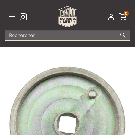
0

