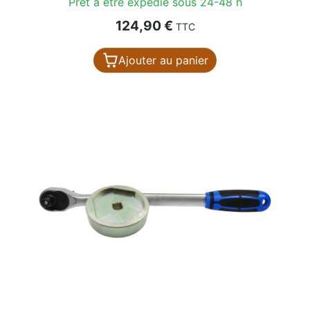
Prêt à être expédié sous 24-48 h
Prix
124,90 €
TTC
Ajouter au panier