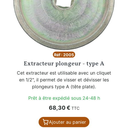
Réf : 2005
Extracteur plongeur - type A
Cet extracteur est utilisable avec un cliquet
en 1/2", il permet de visser et dévisser les
plongeurs type A (tête plate).
Prêt à être expédié sous 24-48 h
Prix
68,30 €
TTC
Ajouter au panier