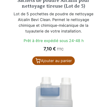
Sachets de poudre Alcalin pour
nettoyage tireuse (Lot de 5)
Lot de 5 pochettes de poudre de nettoyage
Alcalin Bevi Clean. Permet le nettoyage
chimique et chimique-mécanique de la
tuyauterie de votre installation.
Prêt à être expédié sous 24-48 h
Prix
7,10 €
TTC
Ajouter au panier