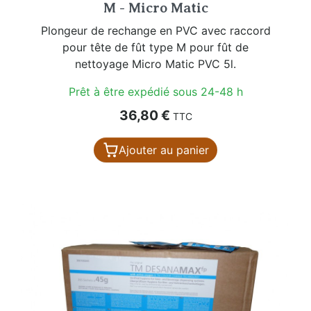
M - Micro Matic
Plongeur de rechange en PVC avec raccord
pour tête de fût type M pour fût de
nettoyage Micro Matic PVC 5l.
Prêt à être expédié sous 24-48 h
Prix
36,80 €
TTC
Ajouter au panier