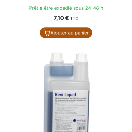
Prêt à être expédié sous 24-48 h
Prix
7,10 €
TTC
Ajouter au panier