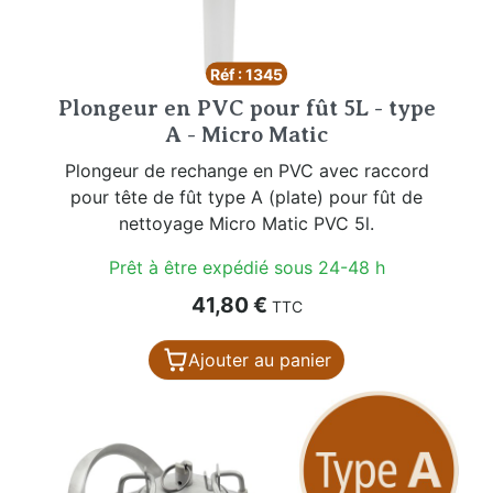
Réf : 1345
Plongeur en PVC pour fût 5L - type
A - Micro Matic
Plongeur de rechange en PVC avec raccord
pour tête de fût type A (plate) pour fût de
nettoyage Micro Matic PVC 5l.
Prêt à être expédié sous 24-48 h
Prix
41,80 €
TTC
Ajouter au panier