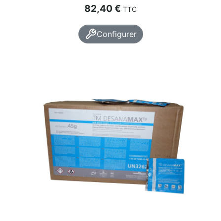
Prix
82,40 €
TTC
Configurer