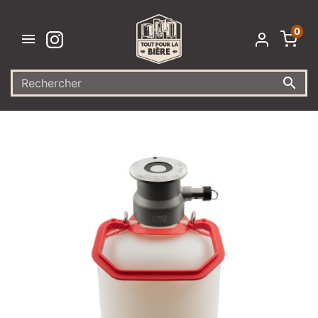
0

