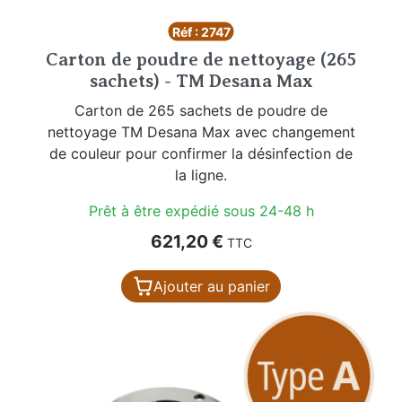
Réf : 2747
Carton de poudre de nettoyage (265
sachets) - TM Desana Max
Carton de 265 sachets de poudre de
nettoyage TM Desana Max avec changement
de couleur pour confirmer la désinfection de
la ligne.
Prêt à être expédié sous 24-48 h
Prix
621,20 €
TTC
Ajouter au panier