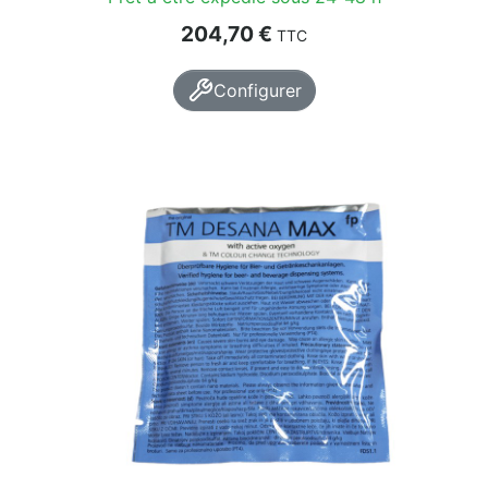
Prix
204,70 €
TTC
Configurer