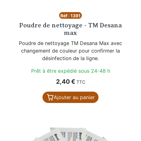
Réf : 1391
Poudre de nettoyage - TM Desana
max
Poudre de nettoyage TM Desana Max avec
changement de couleur pour confirmer la
désinfection de la ligne.
Prêt à être expédié sous 24-48 h
Prix
2,40 €
TTC
Ajouter au panier