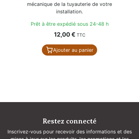
mécanique de la tuyauterie de votre
installation.
Prêt à être expédié sous 24-48 h
Prix
12,00 €
TTC
Ajouter au panier
Restez connecté
Inscrivez-vous pour recevoir des informations et des
mises à jour sur les produits, les promotions et les