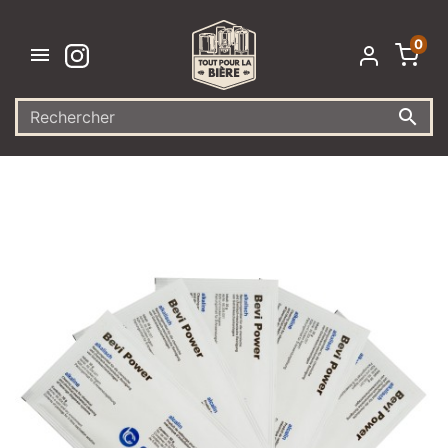
0

