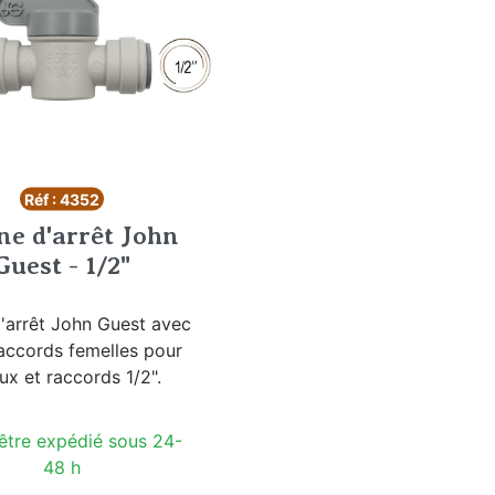
Réf : 4352
e d'arrêt John
Guest - 1/2"
'arrêt John Guest avec
accords femelles pour
ux et raccords 1/2".
 être expédié sous 24-
48 h