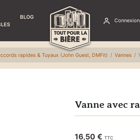
BLOG
Connexion
LES
RACCORDS
ET
ÉTANCHÉITÉ
ccords rapides & Tuyaux (John Guest, DMFit)
Vannes
Accessoires
fontaines à
eau
Colliers de
serrage
Vanne avec ra
Joints
Raccords,
adaptateurs
16,50 €
TTC
et écrous