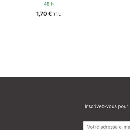
48 h
Prix
1,70 €
TTC
Inscrivez-vous pour 