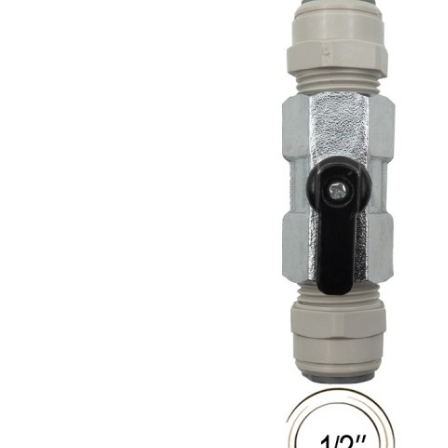
Produits de nettoyage
de moûts et
serpentins
Têtes de lavage
Robinets
Têtes de fût
Tireuses à bière
BRASSAGE ET
THERMORÉGULATION
FERMENTATION
Aérothermes
Accessoires
Contrôle de
pour cuves
température et
Barboteurs et
accessoires
bondonneurs