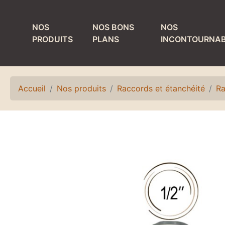
NOS
NOS BONS
NOS
PRODUITS
PLANS
INCONTOURNAB
MATÉRIEL DE
PRODUITS ET
TIRAGE
MATÉRIEL DE
NETTOYAGE
Accueil
Nos produits
Raccords et étanchéité
Ra
Colonnes
Bacs de lavage et
Détendeurs et
égouttoirs
accessoires
Fûts de nettoyage
Egouttoirs et
plateaux
Laves verres
Kits, accessoires
Matériel de rinçage
et pièces
Petit matériel de
détachées
nettoyage
Refroidisseurs