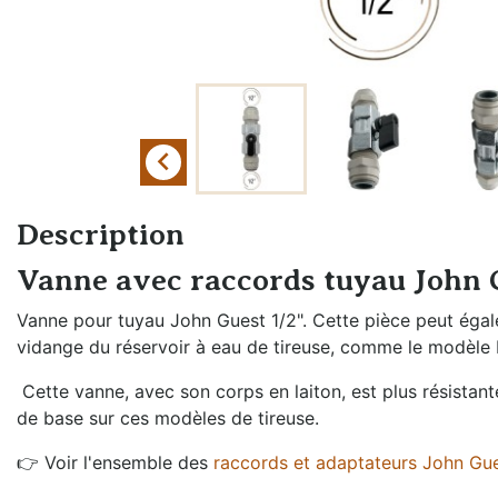
Échangeurs de
Braumeister
température
Cuves sans
Générateurs de vapeur
pression
Groupes froids et
Cuves à
accessoires

pression
Oxygénation et
Fûts et
activateur de levures
Description
plongeurs
Rechauffeurs mobiles
Vanne avec raccords tuyau John G
Mesure de
pression
Vanne pour tuyau John Guest 1/2". Cette pièce peut égale
vidange du réservoir à eau de tireuse, comme le modèle 
Moulins à malt
Cette vanne, avec son corps en laiton, est plus résistan
Remplissage fût
de base sur ces modèles de tireuse.
et bouteille
👉 Voir l'ensemble des
raccords et adaptateurs John Gu