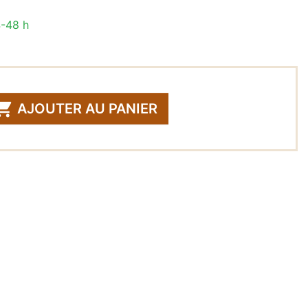
4-48 h

AJOUTER AU PANIER