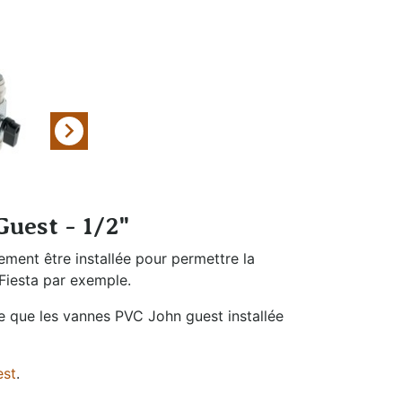
eau
Filtration et
Nettoyage

uest - 1/2"
ment être installée pour permettre la
Fiesta par exemple.
te que les vannes PVC John guest installée
est
.