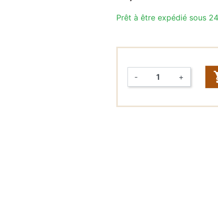
Prêt à être expédié sous 2
Raccords
rapides &
Tuyaux (John
Guest,
DMFit)
-
+
Tuyaux
Quantité
Vannes
FONTAINES
À EAU
Fontaines à
eau seules
Packs
fontaines à