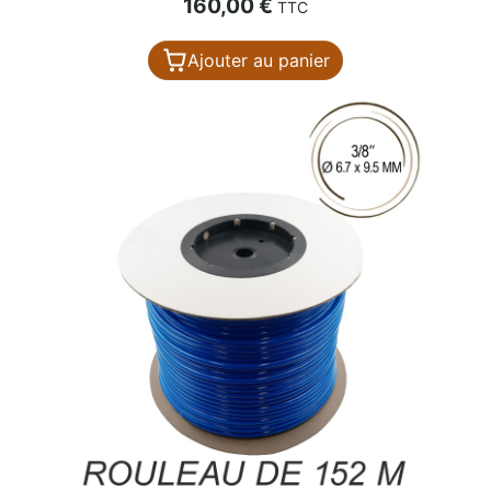
Prix
160,00 €
TTC
Ajouter au panier