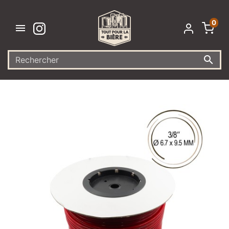
0

