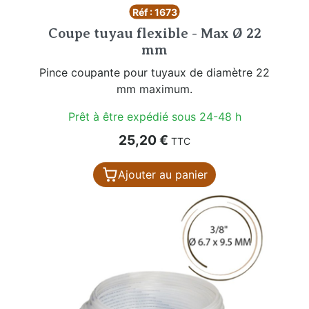
Réf : 1673
Coupe tuyau flexible - Max Ø 22
mm
Pince coupante pour tuyaux de diamètre 22
mm maximum.
Prêt à être expédié sous 24-48 h
Prix
25,20 €
TTC
Ajouter au panier