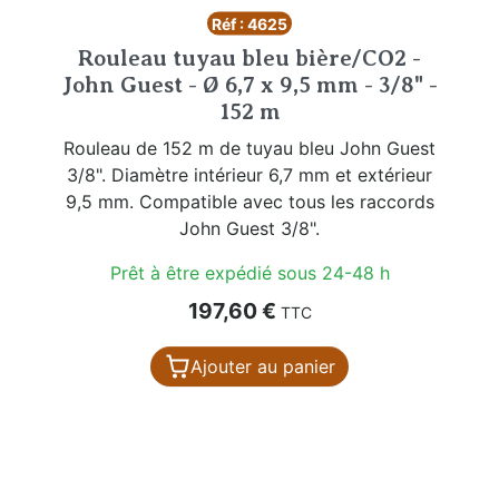
Réf : 4625
Rouleau tuyau bleu bière/CO2 -
John Guest - Ø 6,7 x 9,5 mm - 3/8" -
152 m
Rouleau de 152 m de tuyau bleu John Guest
3/8". Diamètre intérieur 6,7 mm et extérieur
9,5 mm. Compatible avec tous les raccords
John Guest 3/8".
Prêt à être expédié sous 24-48 h
Prix
197,60 €
TTC
Ajouter au panier