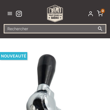
0


NOUVEAUTÉ