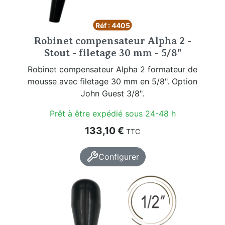
Réf : 4405
Robinet compensateur Alpha 2 -
Stout - filetage 30 mm - 5/8"
Robinet compensateur Alpha 2 formateur de
mousse avec filetage 30 mm en 5/8". Option
John Guest 3/8".
Prêt à être expédié sous 24-48 h
Prix
133,10 €
TTC
Configurer