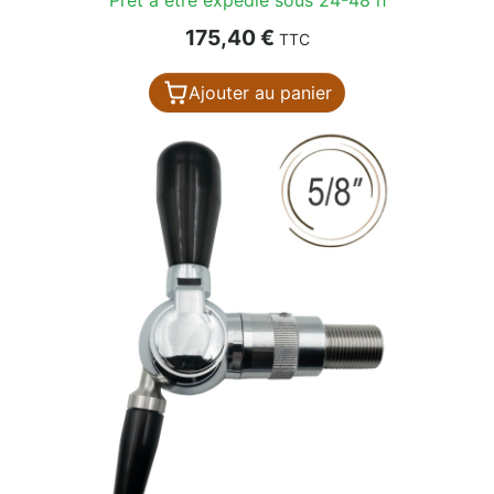
Prix
175,40 €
TTC
Ajouter au panier