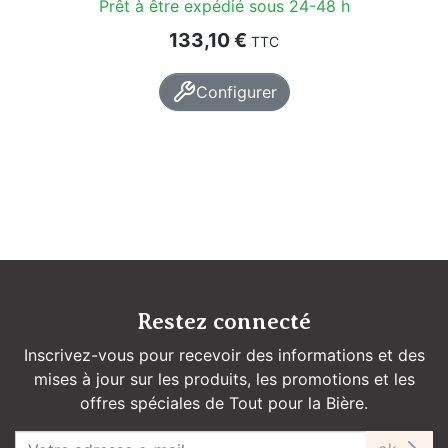
Prêt à être expédié sous 24-48 h
Prix
133,10 €
TTC
Configurer
Restez connecté
Inscrivez-vous pour recevoir des informations et des
mises à jour sur les produits, les promotions et les
offres spéciales de Tout pour la Bière.