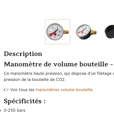
Échangeurs de
Braumeister
température
Cuves sans
Générateurs de vapeur
pression
Groupes froids et
Cuves à
accessoires
pression
Oxygénation et
Fûts et
activateur de levures
Description
plongeurs
Rechauffeurs mobiles
Manomètre de volume bouteille -
Mesure de
pression
Ce manomètre haute pression, qui dispose d'un filetage su
pression de la bouteille de CO2.
Moulins à malt
👉 Voir tous les
manomètres volume bouteille
.
Remplissage fût
et bouteille
Spécificités :
0-250 bars