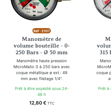
Réf : 2107
Manomètre de
M
volume bouteille - 0-
volum
250 Bars - Ø 50 mm
315 
Manomètre haute pression
Manom
MicroMatic 0 à 250 bars avec
MicroMa
coque métallique ø ext.: 49
coque p
mm avec filetage 1/4".
a
Prêt à être expédié sous 24-
Prêt à
48 h
Prix
12,80 €
TTC