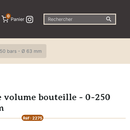
0

Panier
250 bars - Ø 63 mm
volume bouteille - 0-250
m
Réf : 2275