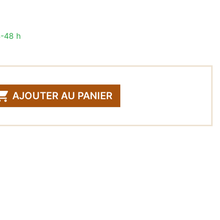
4-48 h

AJOUTER AU PANIER