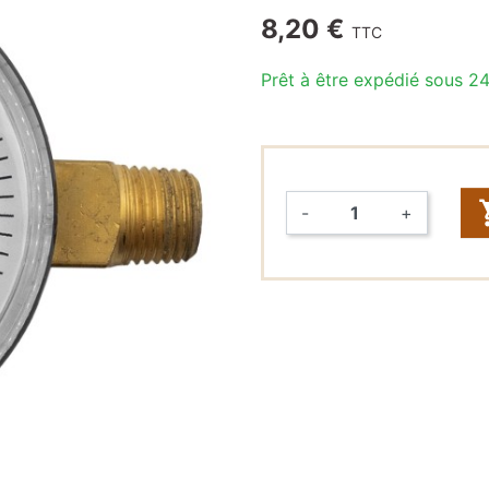
8,20 €
TTC
Raccords
rapides &
Prêt à être expédié sous 2
Tuyaux (John
Guest,
DMFit)
Tuyaux
-
+
Vannes
Quantité
FONTAINES
À EAU
Fontaines à
eau seules
Packs
fontaines à