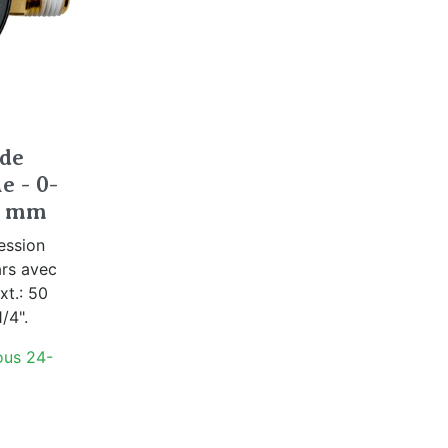
de
e - 0-
50 mm
ession
ars avec
xt.: 50
/4".
ous 24-