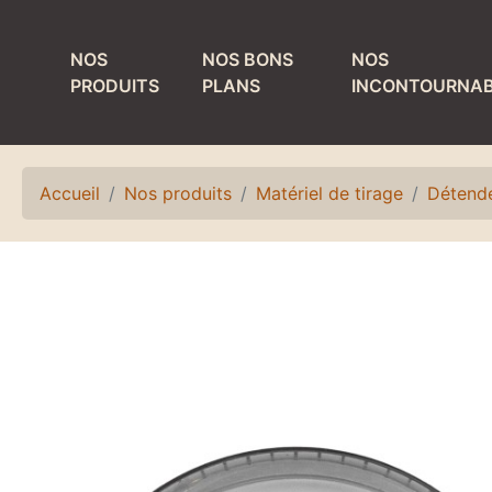
NOS
NOS BONS
NOS
PRODUITS
PLANS
INCONTOURNAB
MATÉRIEL DE
PRODUITS ET
TIRAGE
MATÉRIEL DE
NETTOYAGE
Accueil
Nos produits
Matériel de tirage
Détende
Colonnes
Bacs de lavage et
Détendeurs et
égouttoirs
accessoires
Fûts de nettoyage
Egouttoirs et
plateaux
Laves verres
Kits, accessoires
Matériel de rinçage
et pièces
Petit matériel de
détachées
nettoyage
Refroidisseurs