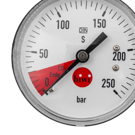
Produits de nettoyage
de moûts et
serpentins
Têtes de lavage
Robinets
Têtes de fût
Tireuses à bière
BRASSAGE ET
THERMORÉGULATION
FERMENTATION
Aérothermes
Accessoires
Contrôle de
pour cuves
température et
Barboteurs et
accessoires
bondonneurs