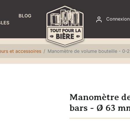
BLOG
Connexion
LES
RACCORDS
ET
ÉTANCHÉITÉ
urs et accessoires
Manomètre de volume bouteille - 0-
Accessoires
fontaines à
eau
Colliers de
serrage
Manomètre de 
Joints
bars - Ø 63 m
Raccords,
adaptateurs
et écrous