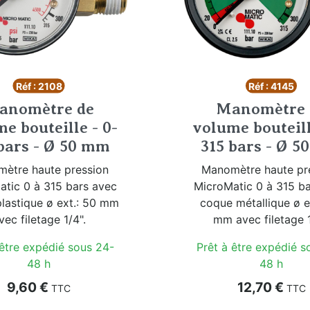
Réf : 2108
Réf : 4145
anomètre de
Manomètre 
e bouteille - 0-
volume bouteill
bars - Ø 50 mm
315 bars - Ø 
ètre haute pression
Manomètre haute pr
tic 0 à 315 bars avec
MicroMatic 0 à 315 b
lastique ø ext.: 50 mm
coque métallique ø e
vec filetage 1/4".
mm avec filetage 1
 être expédié sous 24-
Prêt à être expédié s
48 h
48 h
Prix
Prix
9,60 €
12,70 €
TTC
TTC