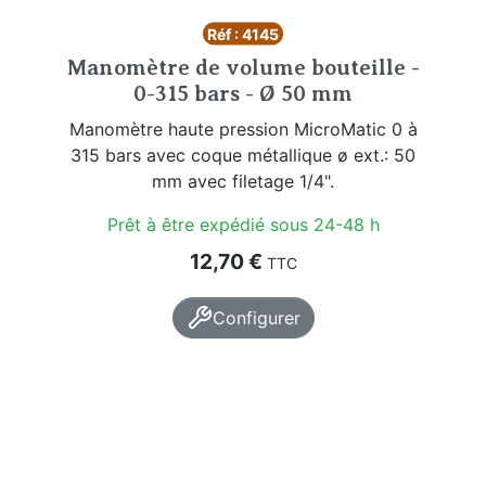
Réf : 4145
Manomètre de volume bouteille -
0-315 bars - Ø 50 mm
Manomètre haute pression MicroMatic 0 à
315 bars avec coque métallique ø ext.: 50
mm avec filetage 1/4".
Prêt à être expédié sous 24-48 h
Prix
12,70 €
TTC
Configurer