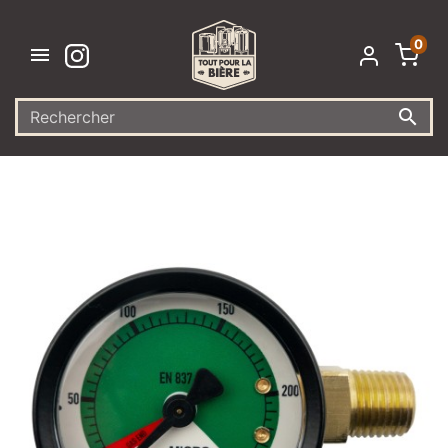
0

