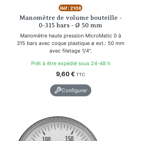
Réf : 2108
Manomètre de volume bouteille -
0-315 bars - Ø 50 mm
Manomètre haute pression MicroMatic 0 à
315 bars avec coque plastique ø ext.: 50 mm
avec filetage 1/4".
Prêt à être expédié sous 24-48 h
Prix
9,60 €
TTC
Configurer