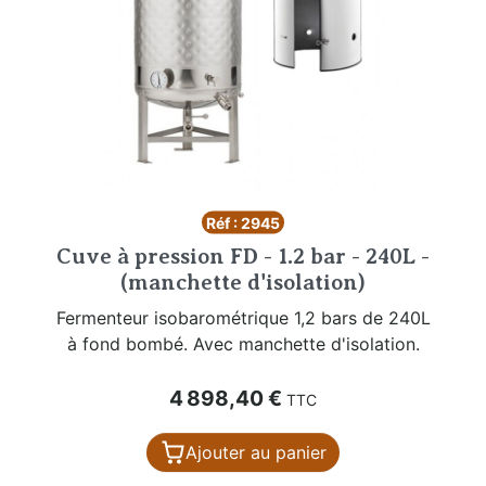
Réf : 2945
Cuve à pression FD - 1.2 bar - 240L -
(manchette d'isolation)
Fermenteur isobarométrique 1,2 bars de 240L
à fond bombé. Avec manchette d'isolation.
Prix
4 898,40 €
TTC
Ajouter au panier