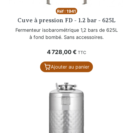
Réf : 1941
Cuve à pression FD - 1.2 bar - 625L
Fermenteur isobarométrique 1,2 bars de 625L
à fond bombé. Sans accessoires.
Prix
4 728,00 €
TTC
Ajouter au panier