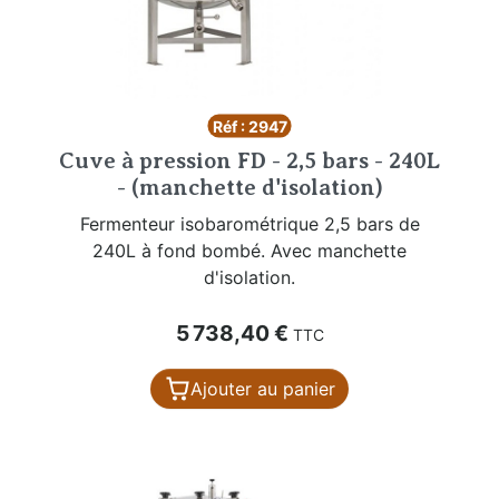
Réf : 2947
Cuve à pression FD - 2,5 bars - 240L
- (manchette d'isolation)
Fermenteur isobarométrique 2,5 bars de
240L à fond bombé. Avec manchette
d'isolation.
Prix
5 738,40 €
TTC
Ajouter au panier