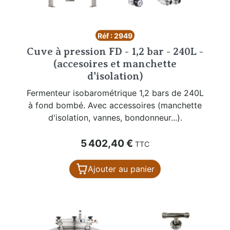
Réf : 2949
Cuve à pression FD - 1,2 bar - 240L -
(accesoires et manchette
d'isolation)
Fermenteur isobarométrique 1,2 bars de 240L
à fond bombé. Avec accessoires (manchette
d'isolation, vannes, bondonneur...).
Prix
5 402,40 €
TTC
Ajouter au panier