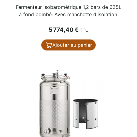
Fermenteur isobarométrique 1,2 bars de 625L
à fond bombé. Avec manchette d'isolation.
Prix
5 774,40 €
TTC
Ajouter au panier