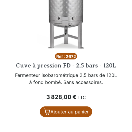
Réf : 2672
Cuve à pression FD - 2,5 bars - 120L
Fermenteur isobarométrique 2,5 bars de 120L
à fond bombé. Sans accessoires.
Prix
3 828,00 €
TTC
Ajouter au panier