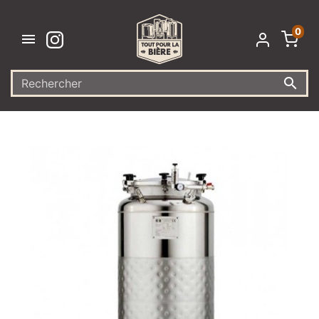
0

