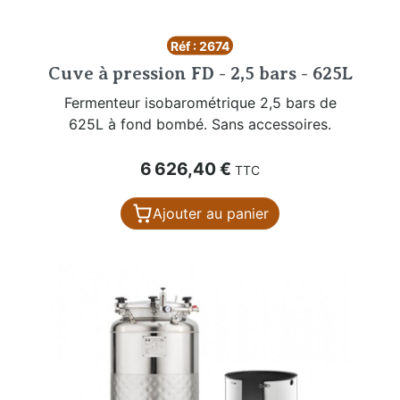
Réf : 2674
Cuve à pression FD - 2,5 bars - 625L
Fermenteur isobarométrique 2,5 bars de
625L à fond bombé. Sans accessoires.
Prix
6 626,40 €
TTC
Ajouter au panier