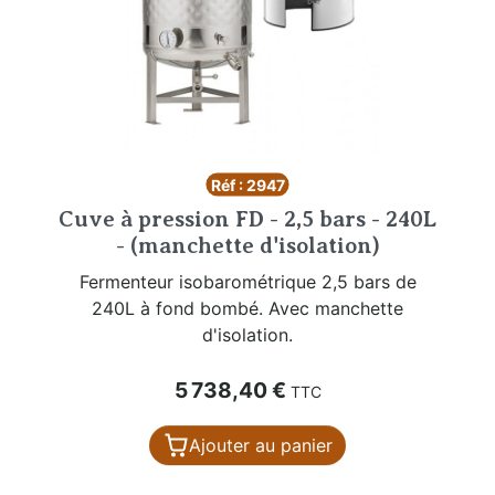
Réf : 2947
Cuve à pression FD - 2,5 bars - 240L
- (manchette d'isolation)
Fermenteur isobarométrique 2,5 bars de
240L à fond bombé. Avec manchette
d'isolation.
Prix
5 738,40 €
TTC
Ajouter au panier