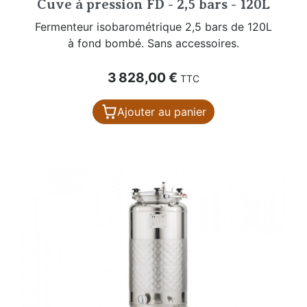
Cuve à pression FD - 2,5 bars - 120L
Fermenteur isobarométrique 2,5 bars de 120L
à fond bombé. Sans accessoires.
Prix
3 828,00 €
TTC
Ajouter au panier