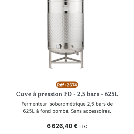
Réf : 2674
Cuve à pression FD - 2,5 bars - 625L
Fermenteur isobarométrique 2,5 bars de
625L à fond bombé. Sans accessoires.
Prix
6 626,40 €
TTC