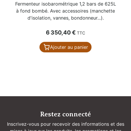
Fermenteur isobarométrique 1,2 bars de 625L
à fond bombé. Avec accessoires (manchette
d'isolation, vannes, bondonneur...).
Prix
6 350,40 €
TTC
Ajouter au panier
Restez connecté
Inscrivez-vous pour recevoir des informations et des
mises à jour sur les produits, les promotions et les