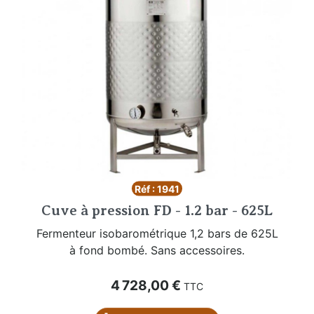
Réf : 1941
Cuve à pression FD - 1.2 bar - 625L
Fermenteur isobarométrique 1,2 bars de 625L
à fond bombé. Sans accessoires.
Prix
4 728,00 €
TTC