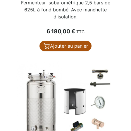
Fermenteur isobarométrique 2,5 bars de
625L à fond bombé. Avec manchette
d'isolation.
Prix
6 180,00 €
TTC
Ajouter au panier