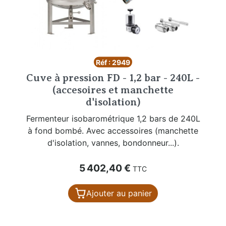
Réf : 2949
Cuve à pression FD - 1,2 bar - 240L -
(accesoires et manchette
d'isolation)
Fermenteur isobarométrique 1,2 bars de 240L
à fond bombé. Avec accessoires (manchette
d'isolation, vannes, bondonneur...).
Prix
5 402,40 €
TTC
Ajouter au panier