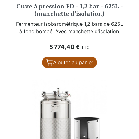
Cuve à pression FD - 1,2 bar - 625L -
(manchette d'isolation)
Fermenteur isobarométrique 1,2 bars de 625L
à fond bombé. Avec manchette d'isolation.
Prix
5 774,40 €
TTC
Ajouter au panier