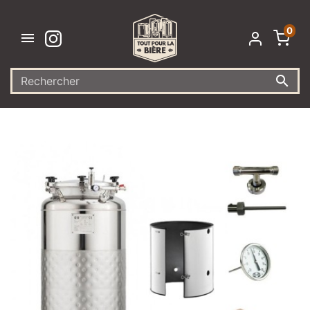
0

