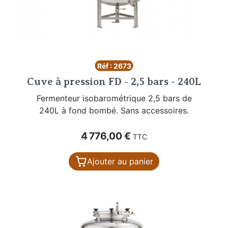
Réf : 2673
Cuve à pression FD - 2,5 bars - 240L
Fermenteur isobarométrique 2,5 bars de
240L à fond bombé. Sans accessoires.
Prix
4 776,00 €
TTC
Ajouter au panier