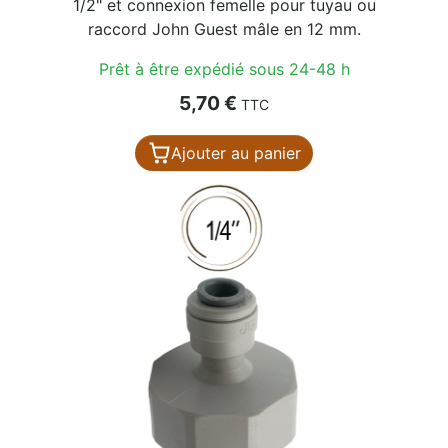
1/2" et connexion femelle pour tuyau ou
raccord John Guest mâle en 12 mm.
Prêt à être expédié sous 24-48 h
Prix
5,70 €
TTC
Ajouter au panier