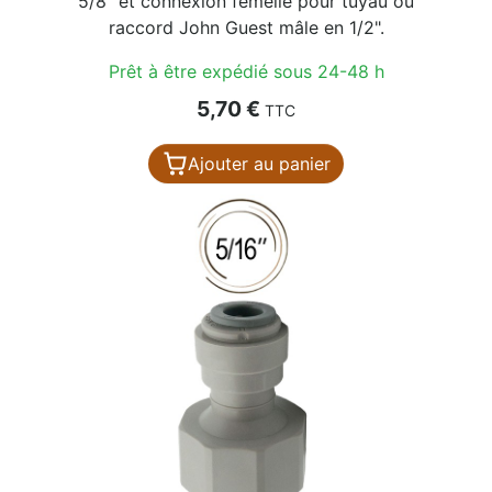
5/8" et connexion femelle pour tuyau ou
raccord John Guest mâle en 1/2".
Prêt à être expédié sous 24-48 h
Prix
5,70 €
TTC
Ajouter au panier