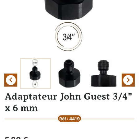


Adaptateur John Guest 3/4"
x 6 mm
Réf : 4419