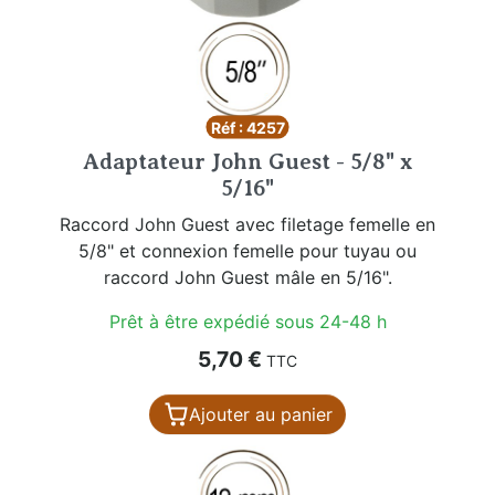
Réf : 4257
Adaptateur John Guest - 5/8" x
5/16"
Raccord John Guest avec filetage femelle en
5/8" et connexion femelle pour tuyau ou
raccord John Guest mâle en 5/16".
Prêt à être expédié sous 24-48 h
Prix
5,70 €
TTC
Ajouter au panier