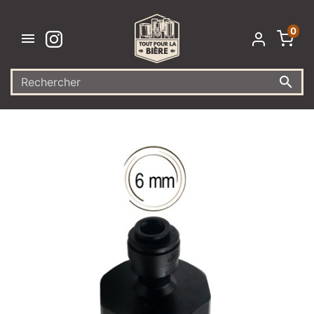
0

