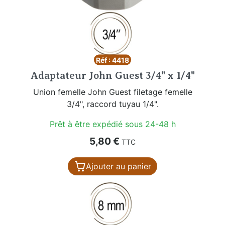
Réf : 4418
Adaptateur John Guest 3/4" x 1/4"
Union femelle John Guest filetage femelle
3/4", raccord tuyau 1/4".
Prêt à être expédié sous 24-48 h
Prix
5,80 €
TTC
Ajouter au panier