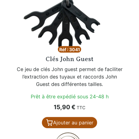
Réf : 3041
Clés John Guest
Ce jeu de clés John guest permet de faciliter
l’extraction des tuyaux et raccords John
Guest des différentes tailles.
Prêt à être expédié sous 24-48 h
Prix
15,90 €
TTC
Ajouter au panier