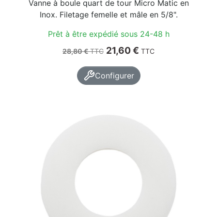
Vanne à boule quart de tour Micro Matic en
Inox. Filetage femelle et mâle en 5/8".
Prêt à être expédié sous 24-48 h
Prix de base
Prix
21,60 €
28,80 €
TTC
TTC
Configurer