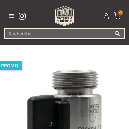
0


PROMO !