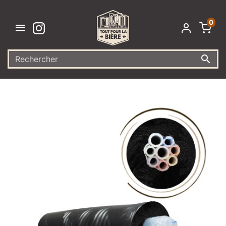
0

