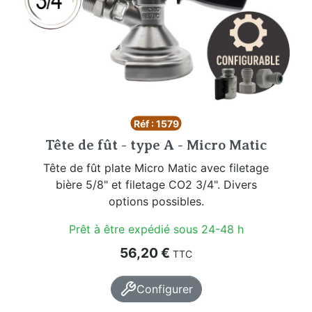
Réf : 1579
Tête de fût - type A - Micro Matic
Tête de fût plate Micro Matic avec filetage
bière 5/8" et filetage CO2 3/4". Divers
options possibles.
Prêt à être expédié sous 24-48 h
Prix
56,20 €
TTC
Configurer