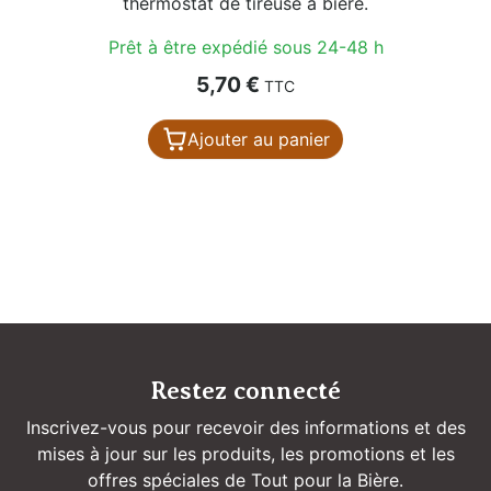
thermostat de tireuse à bière.
Prêt à être expédié sous 24-48 h
Prix
5,70 €
TTC
Ajouter au panier
Restez connecté
Inscrivez-vous pour recevoir des informations et des
mises à jour sur les produits, les promotions et les
offres spéciales de Tout pour la Bière.