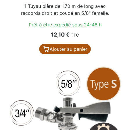
1 Tuyau bière de 1,70 m de long avec
raccords droit et coudé en 5/8" femelle.
Prêt à être expédié sous 24-48 h
Prix
12,10 €
TTC
Ajouter au panier