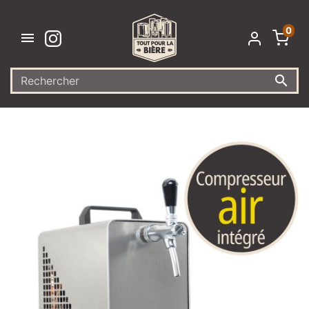
0

