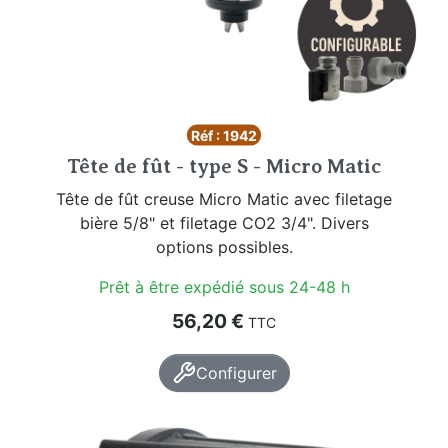
Réf : 1942
Tête de fût - type S - Micro Matic
Tête de fût creuse Micro Matic avec filetage
bière 5/8" et filetage CO2 3/4". Divers
options possibles.
Prêt à être expédié sous 24-48 h
Prix
56,20 €
TTC
Configurer